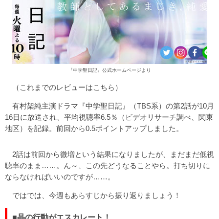
『中学聖日記』公式ホームページより
（これまでのレビューは
こちら
）
有村架純主演ドラマ『中学聖日記』（TBS系）の第2話が10月
16日に放送され、平均視聴率6.5％（ビデオリサーチ調べ、関東
地区）を記録。前回から0.5ポイントアップしました。
2話は前回から微増という結果になりましたが、まだまだ低視
聴率のまま……。ん～、この先どうなることやら。打ち切りに
ならなければいいのですが……。
ではでは、今週もあらすじから振り返りましょう！
■晶の行動がエスカレート！