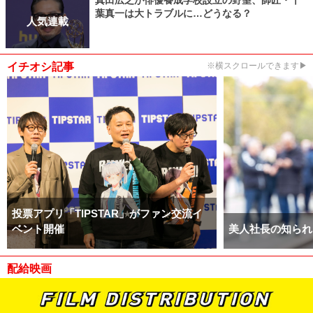
葉真一は大トラブルに…どうなる？
人気連載
イチオシ記事
※横スクロールできます▶
投票アプリ「TIPSTAR」がファン交流イ
ベント開催
美人社長の知られ
配給映画