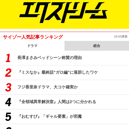
サイゾー人気記事ランキング
10:20更新
ドラマ
総合
長澤まさみベッドシーン称賛の理由
『ミスなか』最終話“ガロ編”に落胆したワケ
フジ香里奈ドラマ、大コケ確実か
『全領域異常解決室』人間は2つに分かれる
『おむすび』「ギャル要素」が邪魔