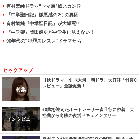
有村架純ドラマ“ママ層”総スカン!?
『中学聖日記』嫌悪感の2つの要因
有村架純『中学聖日記』が大爆死!!
『中学聖』岡田健史が中学生に見えない！
90年代の“犯罪スレスレ”ドラマたち
ピックアップ
【秋ドラマ、NHK大河、朝ドラ】大好評「忖度0
レビュー」全話更新！
特集
50歳を迎えたオートレーサー森且行に密着 大
怪我から奇跡の復活ドキュメンタリー
インタビュー
真田広之が俳優養成学校設立の野望、師匠・千