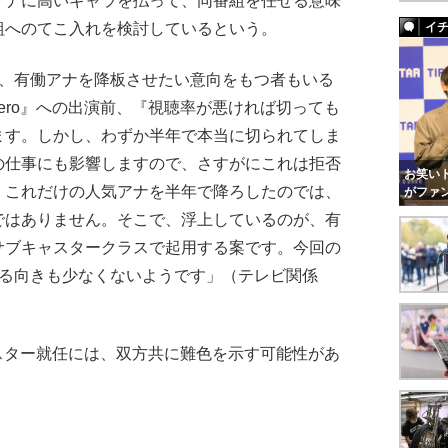
アナに高いギャラを払って、同番組を任せる意味
組へのてこ入れを検討しているという。
イ
で、有働アナを降板させたい意向をもつ者もいる
ero』への出演前、『視聴率が悪ければ切っても
ます。しかし、わずか半年で本当に切られてしま
の仕事にも影響しますので、さすがにこれは拒否
お笑いト
、これだけの人気アナを半年で降ろしたのでは、
がファ
ではありません。そこで、浮上しているのが、有
サブキャスタークラスで起用する案です。今回の
みる向きも少なくないようです」（テレビ関係
スター就任には、双方共に難色を示す可能性があ