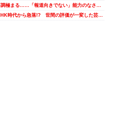
有働由美子の新生『news zero』不調極まる……「報道向きでない」能力のなさが明らかに
有働由美子アナウンサーの人気がNHK時代から急落!? 世間の評価が一変した芸能人3人