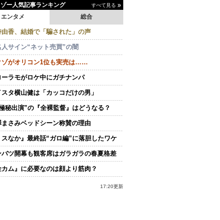
イゾー人気記事ランキング
すべて見る
エンタメ
総合
持由香、結婚で「騙された」の声
名人サイン“ネット売買”の闇
クゾがオリコン1位も実売は……
ローラモがロケ中にガチナンパ
イスタ横山健は「カッコだけの男」
“極秘出演”の『全裸監督』はどうなる？
澤まさみベッドシーン称賛の理由
ミスなか』最終話“ガロ編”に落胆したワケ
ンバツ開幕も観客席はガラガラの春夏格差
金カム』に必要なのは顔より筋肉？
17:20更新