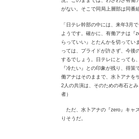
況。このままでは、わざわざ有働
がない。そこで同局上層部は同番
「日テレ幹部の中には、来年3月
ようです。確かに、有働アナは『z
らっていい』とたんかを切ってい
っては、プライドが許さず、今後
するでしょう。日テレにとっても
『冷たい』との印象が残り、得策
働アナはそのままで、水卜アナを
2人の共演は、そのための布石と
者）
ただ、水卜アナの『zero』キャ
りそうだ。