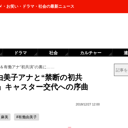
メ・お笑い・ドラマ・社会の最新ニュース
ドラマ
社会
カルチャー
連
＆有働アナ“初共演”の裏に……
由美子アナと“禁断の初共
ero』キャスター交代への序曲
2018/12/27 12:00
ト麻美
#有働由美子