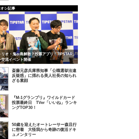
チオシ記事
リオ・鬼ヶ島解散？投票アプリ「TIPSTAR」
ン交流イベント開催
斎藤元彦兵庫県知事「公職選挙法違
反疑惑」に揺れる美人社長の知られ
ざる素顔
『M-1グランプリ』ワイルドカード
投票最終日 TVer「いいね」ランキ
ングTOP30！
50歳を迎えたオートレーサー森且行
に密着 大怪我から奇跡の復活ドキ
ュメンタリー