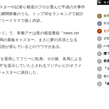
サ
ャスターや記者ら報道のプロが選んだ平成の大事件
瞬間映像のうち、トップ30をランキングで紹介
倉
タリードラマで描く内容。
有
セ
』で、有働アナは夜の報道番組『news zer
ジ
同局の看板キャスター。まさに夢の共演となる
ハ
思惑が潜んでいるとのウワサがある。
瀧
Kを退局してフリーに転身。その後、各局による
長
件”を提示していたとされるフジテレビのオファ
『
のキャスターに就任した。
セ
『