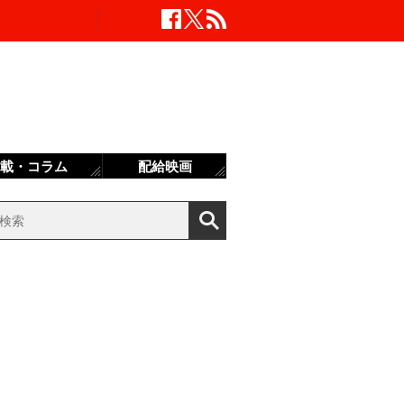
載・コラム
配給映画