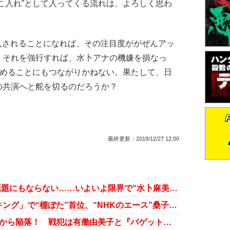
こ入れ”として入ってくる流れは、よろしく思わ
入されることになれば、その注目度ががぜんアッ
、それを強行すれば、水卜アナの機嫌を損なっ
早めることにもつながりかねない。果たして、日
の共演へと舵を切るのだろうか？
最終更新：
2018/12/27 12:00
有働由美子の『news zero』もう話題にもならない……いよいよ限界で“水卜麻美アナ起用説”まで!?
有働由美子「好きな女子アナランキング」で“棚ぼた”首位、“NHKのエース”桑子真帆は急降下で『紅白』は大丈夫？
日テレがついに“視聴率3冠王”の座から陥落！ 戦犯は有働由美子と『バゲット』か