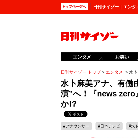
日刊サイゾー｜エンタ
エンタメ
お笑い
日刊サイゾー トップ
>
エンタメ
>
水卜
水卜麻美アナ、有働
演”へ！『news z
か!?
#アナウンサー
#日本テレビ
#水