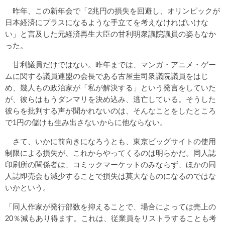
昨年、この新年会で「2兆円の損失を回避し、オリンピックが
日本経済にプラスになるような手立てを考えなければいけな
い」と言及した元経済再生大臣の甘利明衆議院議員の姿もなか
った。
甘利議員だけではない。昨年までは、マンガ・アニメ・ゲー
ムに関する議員連盟の会長である古屋圭司衆議院議員をはじ
め、幾人もの政治家が「私が解決する」という発言をしていた
が、彼らはもうダンマリを決め込み、逃亡している。そうした
彼らを批判する声が聞かれないのは、そんなことをしたところ
で1円の儲けも生み出さないからに他ならない。
さて、いかに前向きになろうとも、東京ビッグサイトの使用
制限による損失が、これからやってくるのは明らかだ。同人誌
印刷所の関係者は、コミックマーケットのみならず、ほかの同
人誌即売会も減少することで損失は莫大なものになるのではな
いかという。
「同人作家が発行部数を抑えることで、場合によっては売上の
20％減もあり得ます。これは、従業員をリストラすることも考