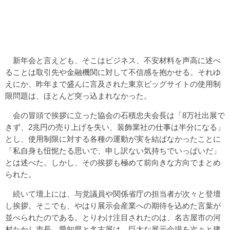
新年会と言えども、そこはビジネス、不安材料を声高に述べ
ることは取引先や金融機関に対して不信感を抱かせる。それゆ
えにか、昨年まで盛んに言及された東京ビッグサイトの使用制
限問題は、ほとんど突っ込まれなかった。
会の冒頭で挨拶に立った協会の石積忠夫会長は「8万社出展で
きず、2兆円の売り上げを失い、装飾業社の仕事は半分になる」
とし、使用制限に対する各種の運動が実を結ばなかったことに
「私自身も忸怩たる思いで、申し訳ない気持ちでいっぱいだ」
とは述べた。しかし、その挨拶も極めて前向きな方向でまとめ
られた。
続いて壇上には、与党議員や関係省庁の担当者が次々と登壇
し挨拶。そこでも、やはり展示会産業への期待を込めた言葉が
並べられたのである。とりわけ注目されたのは、名古屋市の河
村たかし市長。愛知県と名古屋は、巨大な展示会場を次々と建