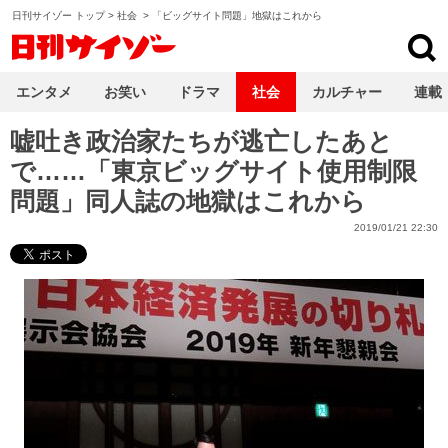
日刊サイゾー トップ
>
社会
>
「ビッグサイト問題」地獄はこれから
日刊サイゾー
エンタメ
お笑い
ドラマ
社会
カルチャー
連載
嘘吐き政治家たちが逃亡したあと
で……「東京ビッグサイト使用制限
問題」同人誌の地獄はこれから
2019/01/21 22:30