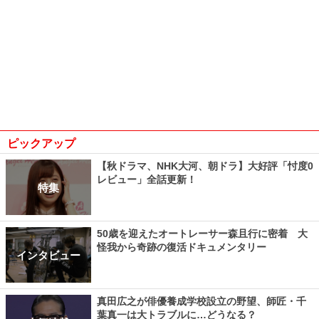
ピックアップ
【秋ドラマ、NHK大河、朝ドラ】大好評「忖度0
レビュー」全話更新！
特集
50歳を迎えたオートレーサー森且行に密着 大
怪我から奇跡の復活ドキュメンタリー
インタビュー
真田広之が俳優養成学校設立の野望、師匠・千
葉真一は大トラブルに…どうなる？