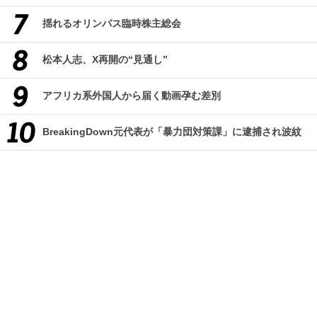
揺れるオリンパス臨時株主総会
松本人志、X再開の“見通し”
アフリカ系外国人から届く動画孕む差別
BreakingDown元代表が「暴力団対策課」に逮捕され波紋