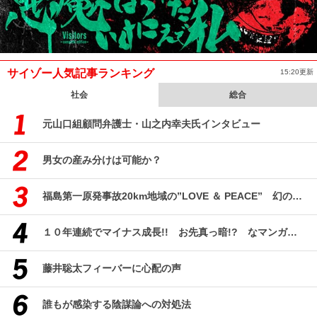
サイゾー人気記事ランキング
15:20更新
社会
総合
元山口組顧問弁護士・山之内幸夫氏インタビュー
男女の産み分けは可能か？
福島第一原発事故20km地域の”LOVE ＆ PEACE” 幻のコミューン「獏原人村」の現在
１０年連続でマイナス成長!! お先真っ暗!? なマンガ産業研究
藤井聡太フィーバーに心配の声
誰もが感染する陰謀論への対処法