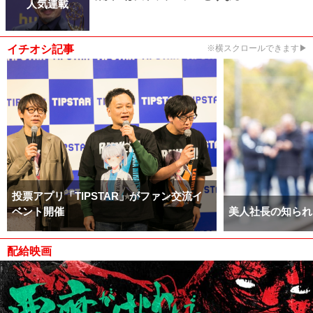
人気連載
イチオシ記事
※横スクロールできます▶
投票アプリ「TIPSTAR」がファン交流イ
ベント開催
美人社長の知られ
配給映画