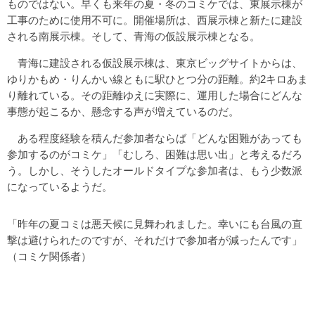
ものではない。早くも来年の夏・冬のコミケでは、東展示棟が
工事のために使用不可に。開催場所は、西展示棟と新たに建設
される南展示棟。そして、青海の仮設展示棟となる。
青海に建設される仮設展示棟は、東京ビッグサイトからは、
ゆりかもめ・りんかい線ともに駅ひとつ分の距離。約2キロあま
り離れている。その距離ゆえに実際に、運用した場合にどんな
事態が起こるか、懸念する声が増えているのだ。
ある程度経験を積んだ参加者ならば「どんな困難があっても
参加するのがコミケ」「むしろ、困難は思い出」と考えるだろ
う。しかし、そうしたオールドタイプな参加者は、もう少数派
になっているようだ。
「昨年の夏コミは悪天候に見舞われました。幸いにも台風の直
撃は避けられたのですが、それだけで参加者が減ったんです」
（コミケ関係者）