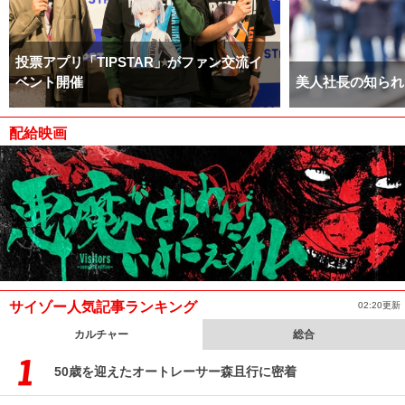
投票アプリ「TIPSTAR」がファン交流イ
ベント開催
美人社長の知られ
配給映画
サイゾー人気記事ランキング
02:20更新
カルチャー
総合
50歳を迎えたオートレーサー森且行に密着