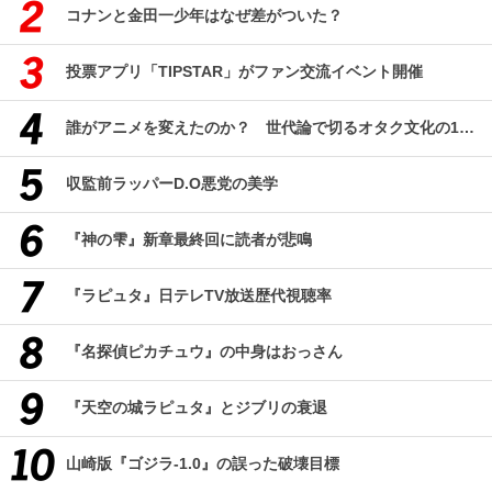
コナンと金田一少年はなぜ差がついた？
投票アプリ「TIPSTAR」がファン交流イベント開催
誰がアニメを変えたのか？ 世代論で切るオタク文化の10年、そして50年
収監前ラッパーD.O悪党の美学
『神の雫』新章最終回に読者が悲鳴
『ラピュタ』日テレTV放送歴代視聴率
『名探偵ピカチュウ』の中身はおっさん
『天空の城ラピュタ』とジブリの衰退
山崎版『ゴジラ-1.0』の誤った破壊目標