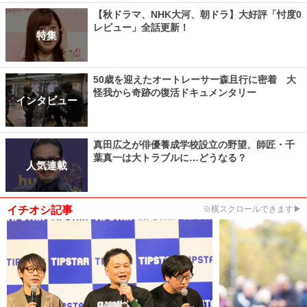
【秋ドラマ、NHK大河、朝ドラ】大好評「忖度0
レビュー」全話更新！
特集
50歳を迎えたオートレーサー森且行に密着 大
怪我から奇跡の復活ドキュメンタリー
インタビュー
真田広之が俳優養成学校設立の野望、師匠・千
葉真一は大トラブルに…どうなる？
人気連載
イチオシ記事
※横スクロールできます▶