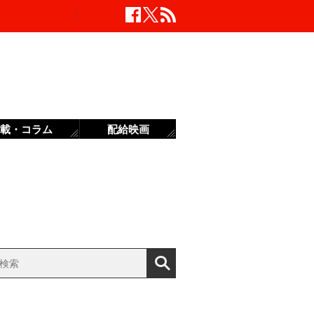
載・コラム
配給映画