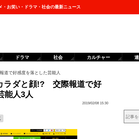
メ・お笑い・ドラマ・社会の最新ニュース
ドラマ
社会
カルチャー
連
報道で好感度を落とした芸能人
カラダと顔!? 交際報道で好
芸能人3人
2019/02/08 15:30
真