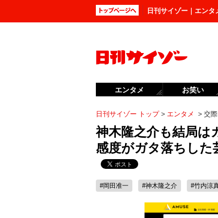
日刊サイゾー｜エンタ
エンタメ
お笑い
日刊サイゾー トップ
>
エンタメ
>
交際
神木隆之介も結局は
感度がガタ落ちした
#岡田准一
#神木隆之介
#竹内涼