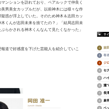
のマンションを訪れており、ペアルックで仲良く
の美男美女カップルだが、以前神木には様々な作
際疑惑が浮上していた。そのため神木＆志田カッ
神木くんが志田未来を捨てたの？」「結局志田未
たぶらかされる神木くんなんて見たくなかった」
サ
吉
報道で好感度を下げた芸能人を紹介していこ
有
ジ
セ
ハ
瀧
長
倉
ベ