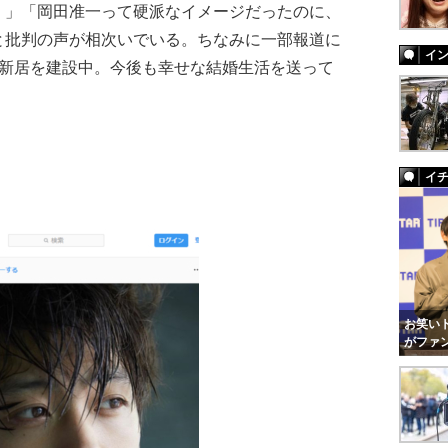
く」「岡田准一って硬派なイメージだったのに、
と批判の声が相次いでいる。ちなみに一部報道に
イ
の新居を建設中。今後も幸せな結婚生活を送って
イ
お笑いト
がファ