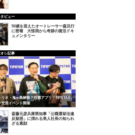
ンタビュー
50歳を迎えたオートレーサー森且行
に密着 大怪我から奇跡の復活ドキ
ュメンタリー
チオシ記事
リオ・鬼ヶ島解散？投票アプリ「TIPSTAR」
ン交流イベント開催
斎藤元彦兵庫県知事「公職選挙法違
反疑惑」に揺れる美人社長の知られ
ざる素顔