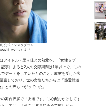
真 公式インスタグラム
keuchi_ryoma）より
彼はアイドル・里々佳との熱愛を、「女性セブ
記事によると2人の交際期間は1年以上で、この
んでデートをしていたとのこと。取材を受けた客
と証言しており、世の女性たちからは「熱愛報道
氏」との声も上がっていた。
の舞台挨拶で「友達です。ご心配おかけしてす
ット上では、「そこは素直に認めて欲しかっ