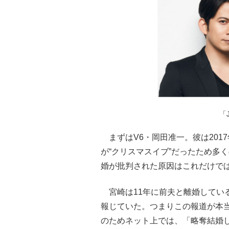
「J
まずはV6・岡田准一。彼は201
が“クリスマスイブ”だったため多
婚が批判された原因はこれだけで
宮崎は11年に前夫と離婚している
報じていた。つまりこの報道が本当
のためネット上では、「略奪結婚