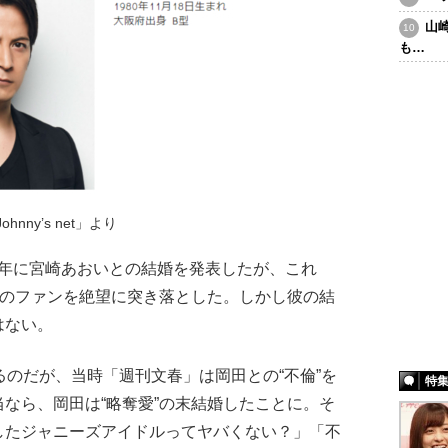
山
も…
ohnny’s net」より
7年に宮崎あおいとの結婚を発表したが、これ
くのファンを絶望に突き落とした。しかし彼の結
はない。
のだが、当時「週刊文春」は岡田との“不倫”を
特
なら、岡田は“略奪愛”の末結婚したことに。そ
したジャニーズアイドルってヤバくない？」「不