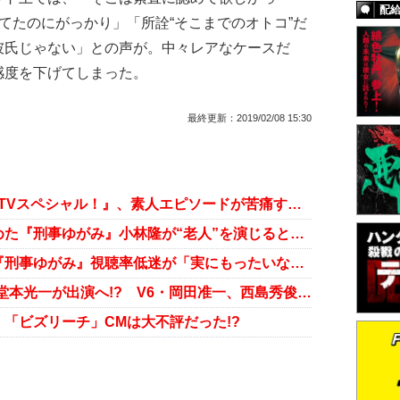
配
てたのにがっかり」「所詮“そこまでのオトコ”だ
彼氏じゃない」との声が。中々レアなケースだ
感度を下げてしまった。
最終更新：
2019/02/08 15:30
神木隆之介でも救えなかった『CDTVスペシャル！』、素人エピソードが苦痛すぎると話題に……
ついに神木隆之介が「童貞」を認めた『刑事ゆがみ』小林隆が“老人”を演じるという恐怖
神木隆之介の“愛らしさ”が戻った『刑事ゆがみ』視聴率低迷が「実にもったいない！」
NHK『筋肉体操』にKinKi Kids・堂本光一が出演へ!? V6・岡田准一、西島秀俊の名前も……
「ビズリーチ」CMは大不評だった!?