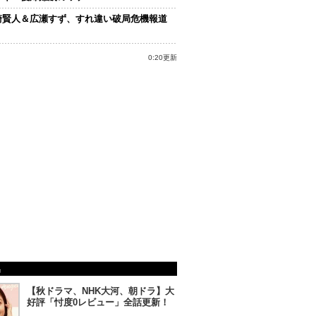
崎賢人＆広瀬すず、すれ違い破局危機報道
0:20更新
集
【秋ドラマ、NHK大河、朝ドラ】大
好評「忖度0レビュー」全話更新！