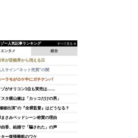
イゾー人気記事ランキング
すべて見る
エンタメ
総合
田羊が芸能界から消える日
名人サイン“ネット売買”の闇
ローラモがロケ中にガチナンパ
クゾがオリコン1位も実売は……
イスタ横山健は「カッコだけの男」
“極秘出演”の『全裸監督』はどうなる？
澤まさみベッドシーン称賛の理由
持由香、結婚で「騙された」の声
ッキー復帰難航のワケ