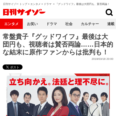
日刊サイゾー トップ
>
エンタメ
>
ドラマ
>
『グッドワイフ』最後は大団円も、賛否両論！
日刊サイゾー
エンタメ
お笑い
ドラマ
社会
カルチャー
連載
常盤貴子『グッドワイフ』最後は大
団円も、視聴者は賛否両論……日本的
な結末に原作ファンからは批判も！
2019/03/18 20:00