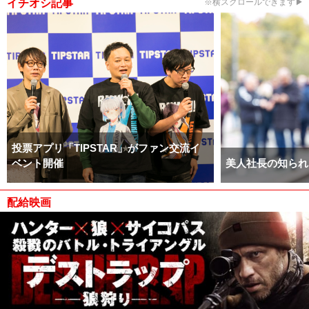
イチオシ記事
※横スクロールできます▶
投票アプリ「TIPSTAR」がファン交流イ
ベント開催
美人社長の知られ
配給映画