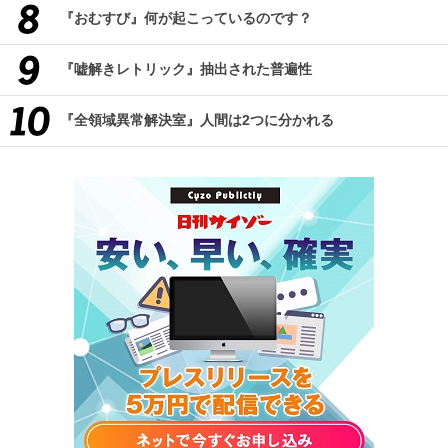
『おむすび』何が起こっているのです？
『嘘解きレトリック』抽出された普遍性
『全領域異常解決室』人間は2つに分かれる