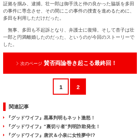
証拠を掴み、逮捕。壮一郎は御手洗と仲の良かった脇坂を多田
の事件に専念させ、その間にこの事件の捜査を進めるために、
多田を利用しただけだった。
無事、多田も不起訴となり、弁護士に復帰。そして杏子は壮
一郎と円満離婚したのだった、というのが今回のストーリーで
した。
賛否両論巻き起こる最終回！
次のページ
1
2
関連記事
『グッドワイフ』黒幕判明もネット激怒！
『グッドワイフ』“裏切り者”判明詐欺発生！
『グッドワイフ』唐沢＆小泉に女性夢中!?