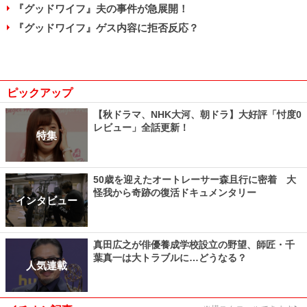
『グッドワイフ』夫の事件が急展開！
『グッドワイフ』ゲス内容に拒否反応？
ピックアップ
【秋ドラマ、NHK大河、朝ドラ】大好評「忖度0
レビュー」全話更新！
特集
50歳を迎えたオートレーサー森且行に密着 大
怪我から奇跡の復活ドキュメンタリー
インタビュー
真田広之が俳優養成学校設立の野望、師匠・千
葉真一は大トラブルに…どうなる？
人気連載