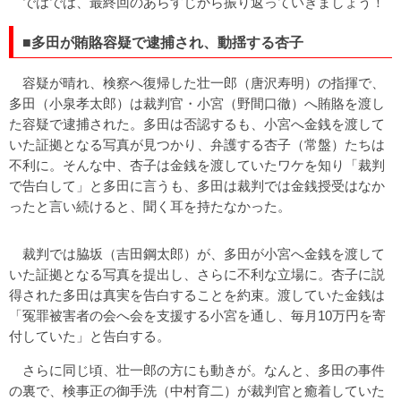
ではでは、最終回のあらすじから振り返っていきましょう！
■多田が賄賂容疑で逮捕され、動揺する杏子
容疑が晴れ、検察へ復帰した壮一郎（唐沢寿明）の指揮で、
多田（小泉孝太郎）は裁判官・小宮（野間口徹）へ賄賂を渡し
た容疑で逮捕された。多田は否認するも、小宮へ金銭を渡して
いた証拠となる写真が見つかり、弁護する杏子（常盤）たちは
不利に。そんな中、杏子は金銭を渡していたワケを知り「裁判
で告白して」と多田に言うも、多田は裁判では金銭授受はなか
ったと言い続けると、聞く耳を持たなかった。
裁判では脇坂（吉田鋼太郎）が、多田が小宮へ金銭を渡して
いた証拠となる写真を提出し、さらに不利な立場に。杏子に説
得された多田は真実を告白することを約束。渡していた金銭は
「冤罪被害者の会へ会を支援する小宮を通し、毎月10万円を寄
付していた」と告白する。
さらに同じ頃、壮一郎の方にも動きが。なんと、多田の事件
の裏で、検事正の御手洗（中村育二）が裁判官と癒着していた