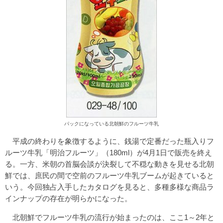
パックになっている北朝鮮のフルーツ牛乳
平成の終わりを象徴するように、銭湯で定番だった瓶入りフ
ルーツ牛乳「明治フルーツ」（180ml）が4月1日で販売を終え
る。一方、米朝の首脳会談が決裂して不穏な動きを見せる北朝
鮮では、庶民の間で空前のフルーツ牛乳ブームが起きていると
いう。今回独占入手したカタログを見ると、多種多様な商品ラ
インナップの存在が明らかになった。
北朝鮮でフルーツ牛乳の流行が始まったのは、ここ1～2年と