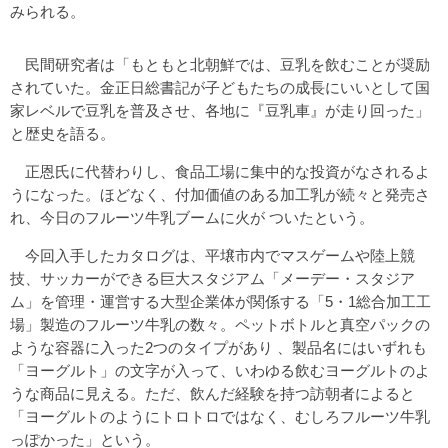
みられる。
民間研究者は「もともと北朝鮮では、豆乳を飲むことが奨励
されていた。金正日総書記が子どもたちの成長にいいとして国
家レベルで豆乳を普及させ、各地に『豆乳車』が走り回った」
と歴史を語る。
正恩氏に代替わりし、食品工場に集中的な投資がなされるよ
うになった。ほどなく、付加価値のある加工乳が続々と発売さ
れ、今日のフルーツ牛乳ブームに火が ついたという。
今回入手したカタログは、平壌市内でマスゲームや陸上競
技、サッカーができる巨大スタジアム「メーデー・スタジア
ム」を管理・運営する大型企業体が関係する「5・1総合加工工
場」製造のフルーツ牛乳の数々。ペットボトルと真空パックの
ような容器に入った2つのタイプがあり 、製品名にはいずれも
「ヨーグルト」の文字が入って、いわゆる飲むヨーグルトのよ
うな商品に見える。ただ、飲んだ経験を持つ訪朝者によると
「ヨーグルトのようにトロトロではなく、むしろフルーツ牛乳
っぽかった」という。