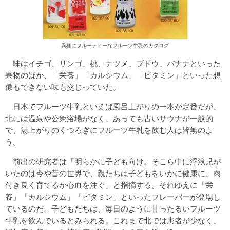
異様にフルーティーなフルーツ牛乳のカタログ
味はイチゴ、リンゴ、桃、ナツメ、ブドウ、バナナといった
果物のほか、「栄養」「カルシウム」「ビタミン」といった想
像もできない味も交じっていた。
日本でフルーツ牛乳といえば風呂上がりの一本が定番だが、
北には温泉や公衆浴場がなく、あっても古いサウナが一般的
で、湯上がりのくつろぎにフルーツ牛乳を飲む人は皆無のよ
う。
前出の研究者は「明らかに子ども向け。そこら中に浮浪児が
いたのは今や昔の世界で、親たちは子どもをいかに健康に、肉
付き良く育てるか心血を注ぐ」と指摘する。それゆえに「栄
養」「カルシウム」「ビタミン」といったフレーバーが登場し
ているのだ。子どもたちは、毎日のように甘ったるいフルーツ
牛乳を飲んでいるとみられる。これまで北では患者が少なく、