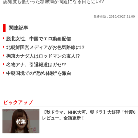
認知度も低かった糖尿病が問題になる日も近い!?
最終更新：
2019/03/27 21:00
関連記事
脱北女性、中国でエロ動画配信
北朝鮮国営メディアがお色気路線に!?
拘束カナダ人はロッドマンの友人!?
名物アナ、引退報道はガセ!?
中朝国境での“恐怖体験”を激白
ピックアップ
【秋ドラマ、NHK大河、朝ドラ】大好評「忖度0
レビュー」全話更新！
特集