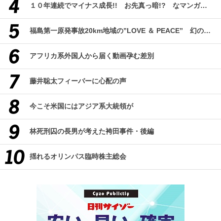
１０年連続でマイナス成長!! お先真っ暗!? なマンガ産業研究
福島第一原発事故20km地域の”LOVE ＆ PEACE” 幻のコミューン「獏原人村」の現在
アフリカ系外国人から届く動画孕む差別
藤井聡太フィーバーに心配の声
今こそ米国にはアジア系大統領が
林死刑囚の長男が考えた袴田事件・後編
揺れるオリンパス臨時株主総会