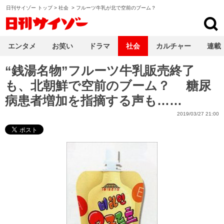
日刊サイゾー トップ
>
社会
>
フルーツ牛乳が北で空前のブーム？
日刊サイゾー
エンタメ
お笑い
ドラマ
社会
カルチャー
連載
“銭湯名物”フルーツ牛乳販売終了
も、北朝鮮で空前のブーム？ 糖尿
病患者増加を指摘する声も……
2019/03/27 21:00