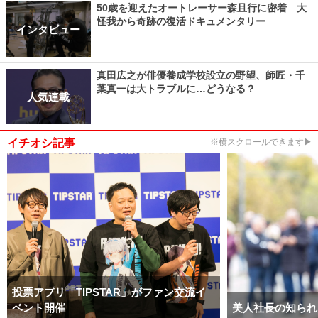
50歳を迎えたオートレーサー森且行に密着 大
怪我から奇跡の復活ドキュメンタリー
インタビュー
真田広之が俳優養成学校設立の野望、師匠・千
葉真一は大トラブルに…どうなる？
人気連載
イチオシ記事
※横スクロールできます▶
投票アプリ「TIPSTAR」がファン交流イ
ベント開催
美人社長の知られ