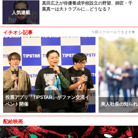
真田広之が俳優養成学校設立の野望、師匠・千
葉真一は大トラブルに…どうなる？
人気連載
イチオシ記事
※横スクロールできます▶
投票アプリ「TIPSTAR」がファン交流イ
ベント開催
美人社長の知られ
配給映画