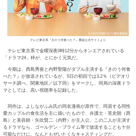
テレビ東京系『きのう何食べた？』番組公式サイトより
テレビ東京系で金曜深夜0時12分からオンエアされている
「ドラマ24」枠が、とにかく元気だ。
今期は、西島秀俊と内野聖陽がダブル主演する『きのう何食
べた？』が放送されているが、5日の初回では3.2％（ビデオリ
サーチ調べ、関東地区／以下同）をマークし、同局の深夜ドラ
マとしては、高い視聴率を記録した。
同作は、よしながふみ氏の同名漫画が原作で、同居する同性
愛カップルの食生活を主に描いたもので、弁護士・筧史朗（西
島）と美容師・矢吹賢二（内野）が主人公。この二人が主演す
るドラマなら、ゴールデン・プライム帯で放送することも十分
可能なだけに、なんともぜいたくなキャスティングだ。