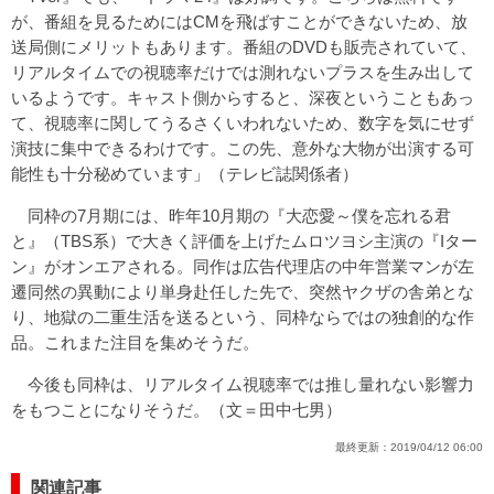
が、番組を見るためにはCMを飛ばすことができないため、放
送局側にメリットもあります。番組のDVDも販売されていて、
リアルタイムでの視聴率だけでは測れないプラスを生み出して
いるようです。キャスト側からすると、深夜ということもあっ
て、視聴率に関してうるさくいわれないため、数字を気にせず
演技に集中できるわけです。この先、意外な大物が出演する可
能性も十分秘めています」（テレビ誌関係者）
同枠の7月期には、昨年10月期の『大恋愛～僕を忘れる君
と』（TBS系）で大きく評価を上げたムロツヨシ主演の『Iター
ン』がオンエアされる。同作は広告代理店の中年営業マンが左
遷同然の異動により単身赴任した先で、突然ヤクザの舎弟とな
り、地獄の二重生活を送るという、同枠ならではの独創的な作
品。これまた注目を集めそうだ。
今後も同枠は、リアルタイム視聴率では推し量れない影響力
をもつことになりそうだ。（文＝田中七男）
最終更新：
2019/04/12 06:00
関連記事