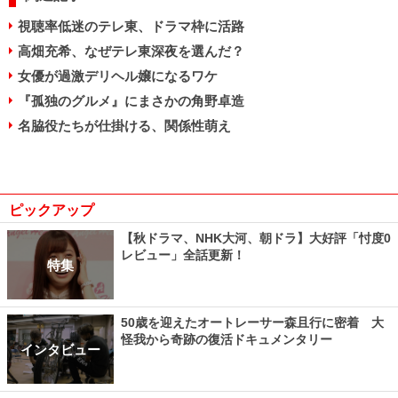
視聴率低迷のテレ東、ドラマ枠に活路
高畑充希、なぜテレ東深夜を選んだ？
女優が過激デリヘル嬢になるワケ
『孤独のグルメ』にまさかの角野卓造
名脇役たちが仕掛ける、関係性萌え
ピックアップ
【秋ドラマ、NHK大河、朝ドラ】大好評「忖度0
レビュー」全話更新！
特集
50歳を迎えたオートレーサー森且行に密着 大
怪我から奇跡の復活ドキュメンタリー
インタビュー