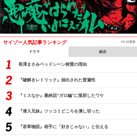
サイゾー人気記事ランキング
03:20更新
ドラマ
総合
長澤まさみベッドシーン称賛の理由
『嘘解きレトリック』抽出された普遍性
『ミスなか』最終話“ガロ編”に落胆したワケ
『潜入兄妹』ツッコミどころを潰し切った
『若草物語』相手に「好きじゃない」と伝える