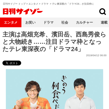
日刊サイゾー トップ
>
エンタメ
>
ドラマ
>
テレ東深夜の「ドラマ24」が注目枠に
日刊サイゾー
エンタメ
お笑い
ドラマ
社会
カルチャー
連載
主演は高畑充希、濱田岳、西島秀俊ら
と大物続き……注目ドラマ枠となっ
たテレ東深夜の「ドラマ24」
2019/04/12 06:00