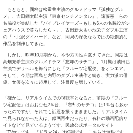
もともと、同枠は松重豊主演のグルメドラマ『孤独なグル
メ』、吉田鋼太郎主演『東京センチメンタル』、遠藤憲一らの
名脇役が集結した『バイプレイヤーズ～もしも6人の名脇役がシ
ェアハウスで暮らしたら～』、古田新太＆小池栄子ダブル主演
の『下北沢ダイハード』など、同局の深夜ならではの独創的な
作品を制作してきた。
しかし、昨年10月期から、やや方向性を変えてきた。同期は
高畑充希主演のグルメドラマ『忘却のサチコ』、1月期は濱田岳
主演でデリヘルを舞台にした『フルーツ宅配便』をオンエア。
そして、今期は西島と内野のダブル主演作と続き、実力派の俳
優、女優を次々に起用して、注目度を増している。
「確かに、リアルタイムでの視聴率となると、前期の『フルー
ツ宅配便』はおおむね2％台、『忘却のサチコ』は1％台も多か
ったのですが、それでも話題を振りまきました。リアルタイム
で見られなかった人は、録画再生だったり、有料の動画配信サ
イトなどで見ているようです。民放公式ポータルサイト
『TVer』でも、『ドラマ24』は好調です。こちらは無料です