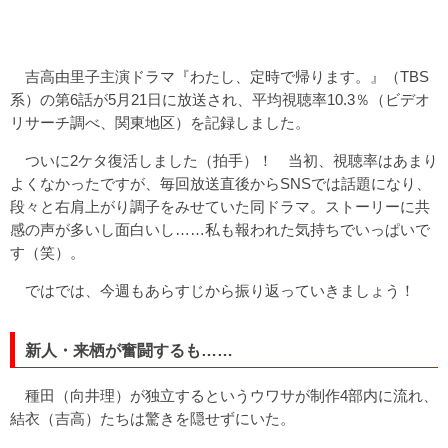
吉高由里子主演ドラマ『わたし、定時で帰ります。』（TBS
系）の第6話が5月21日に放送され、平均視聴率10.3％（ビデオ
リサーチ調べ、関東地区）を記録しました。
ついに2ケタ復活しました（拍手）！ 当初、視聴率はあまり
よくなかったですが、毎回放送直後からSNSでは話題になり、
段々と右肩上がり調子をみせていた同ドラマ。ストーリーに共
感の声が多いし面白いし……私も報われた気持ちでいっぱいで
す（笑）。
ではでは、今週もあらすじから振り返っていきましょう！
新人・来栖が奮闘するも……
種田（向井理）が独立するというウワサが制作4部内に流れ、
結衣（吉高）たちは驚きを隠せずにいた。