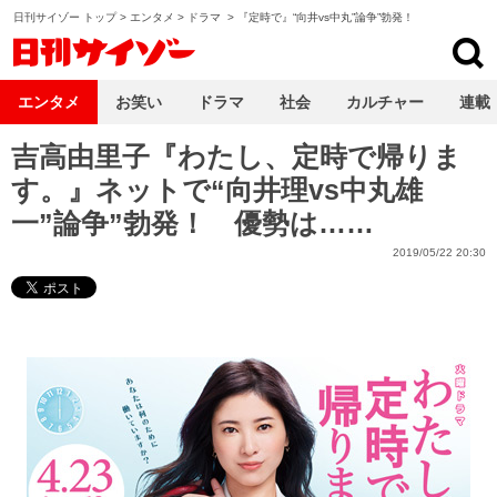
日刊サイゾー トップ
>
エンタメ
>
ドラマ
>
『定時で』“向井vs中丸”論争”勃発！
日刊サイゾー
エンタメ
お笑い
ドラマ
社会
カルチャー
連載
吉高由里子『わたし、定時で帰りま
す。』ネットで“向井理vs中丸雄
一”論争”勃発！ 優勢は……
2019/05/22 20:30