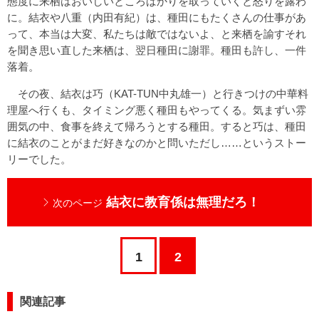
態度に来栖はおいしいところばかりを取っていくと怒りを露わ
に。結衣や八重（内田有紀）は、種田にもたくさんの仕事があ
って、本当は大変、私たちは敵ではないよ、と来栖を諭すそれ
を聞き思い直した来栖は、翌日種田に謝罪。種田も許し、一件
落着。
その夜、結衣は巧（KAT-TUN中丸雄一）と行きつけの中華料
理屋へ行くも、タイミング悪く種田もやってくる。気まずい雰
囲気の中、食事を終えて帰ろうとする種田。すると巧は、種田
に結衣のことがまだ好きなのかと問いただし……というストー
リーでした。
結衣に教育係は無理だろ！
次のページ
1
2
関連記事