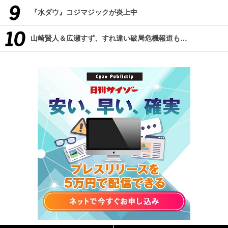
『水ダウ』コジマジックが炎上中
山崎賢人＆広瀬すず、すれ違い破局危機報道も…