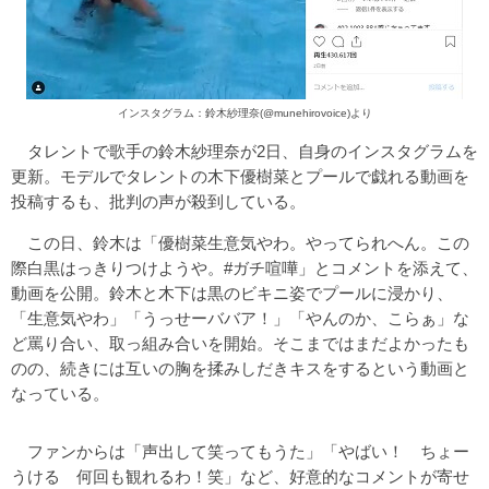
インスタグラム：鈴木紗理奈(@munehirovoice)より
タレントで歌手の鈴木紗理奈が2日、自身のインスタグラムを
更新。モデルでタレントの木下優樹菜とプールで戯れる動画を
投稿するも、批判の声が殺到している。
この日、鈴木は「優樹菜生意気やわ。やってられへん。この
際白黒はっきりつけようや。#ガチ喧嘩」とコメントを添えて、
動画を公開。鈴木と木下は黒のビキニ姿でプールに浸かり、
「生意気やわ」「うっせーババア！」「やんのか、こらぁ」な
ど罵り合い、取っ組み合いを開始。そこまではまだよかったも
のの、続きには互いの胸を揉みしだきキスをするという動画と
なっている。
ファンからは「声出して笑ってもうた」「やばい！ ちょー
うける 何回も観れるわ！笑」など、好意的なコメントが寄せ