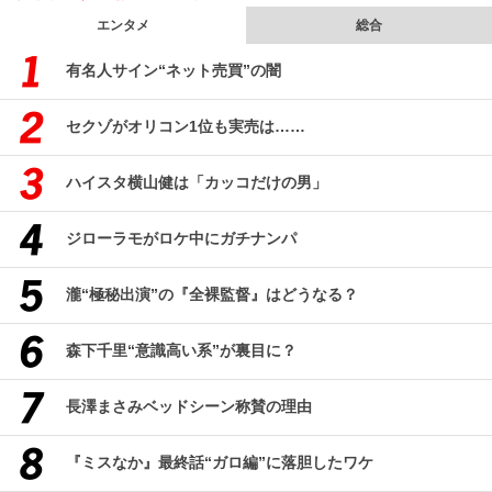
エンタメ
総合
有名人サイン“ネット売買”の闇
セクゾがオリコン1位も実売は……
ハイスタ横山健は「カッコだけの男」
ジローラモがロケ中にガチナンパ
瀧“極秘出演”の『全裸監督』はどうなる？
森下千里“意識高い系”が裏目に？
長澤まさみベッドシーン称賛の理由
『ミスなか』最終話“ガロ編”に落胆したワケ