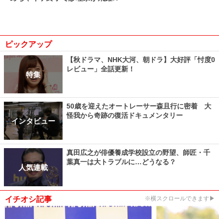
ピックアップ
【秋ドラマ、NHK大河、朝ドラ】大好評「忖度0
レビュー」全話更新！
特集
50歳を迎えたオートレーサー森且行に密着 大
怪我から奇跡の復活ドキュメンタリー
インタビュー
真田広之が俳優養成学校設立の野望、師匠・千
葉真一は大トラブルに…どうなる？
人気連載
イチオシ記事
※横スクロールできます▶