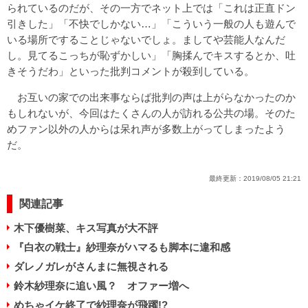
られているのだが、その一方でネット上では「これは正直ドン
引きした」「不快でしかない…」「こういう一般の人も遊んで
いる場所ですることじゃないでしょ。ましてや芸能人なんだ
し。見てるこっちが恥ずかしい」「胸揉んでキスするとか、吐
きそうだわ」といった批判コメントが殺到している。
お互いの家での出来事ならば批判の声は上がらなかったのか
もしれないが、今回はたくさんの人が訪れる公共の場。そのた
めファン以外の人からは呆れ声が多数上がってしまったよう
だ。
最終更新：
2019/08/05 21:21
関連記事
木下優樹菜、キス写真が大不評
『白衣の戦士』紗理奈がハマるも脚本に違和感
ダレノガレがさんまに無視される
鈴木紗理奈に追い風？ オファー増へ
めちゃイケ終了で紗理奈が飛躍!?