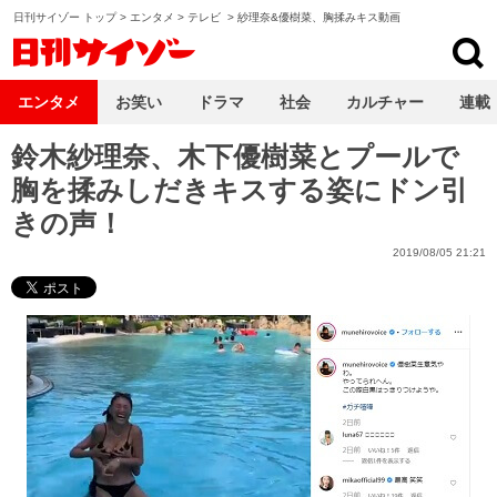
日刊サイゾー トップ
>
エンタメ
>
テレビ
>
紗理奈&優樹菜、胸揉みキス動画
日刊サイゾー
エンタメ
お笑い
ドラマ
社会
カルチャー
連載
鈴木紗理奈、木下優樹菜とプールで
胸を揉みしだきキスする姿にドン引
きの声！
2019/08/05 21:21