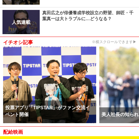
真田広之が俳優養成学校設立の野望、師匠・千
葉真一は大トラブルに…どうなる？
人気連載
イチオシ記事
※横スクロールできます▶
投票アプリ「TIPSTAR」がファン交流イ
ベント開催
美人社長の知られ
配給映画