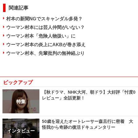
関連記事
村本の新聞NGでスキャンダル多発？
ウーマン村本には芸人仲間がいない？
ウーマン村本「危険人物扱い」に
ウーマン村本の炎上にAKBが巻き添え
ウーマン村本、先輩批判の無神経ぶり
ピックアップ
【秋ドラマ、NHK大河、朝ドラ】大好評「忖度0
レビュー」全話更新！
特集
50歳を迎えたオートレーサー森且行に密着 大
怪我から奇跡の復活ドキュメンタリー
インタビュー