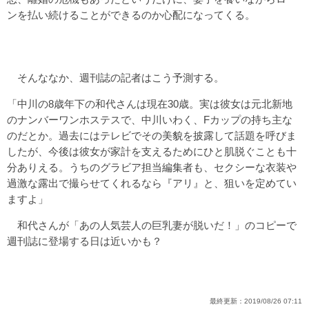
ンを払い続けることができるのか心配になってくる。
そんななか、週刊誌の記者はこう予測する。
「中川の8歳年下の和代さんは現在30歳。実は彼女は元北新地
のナンバーワンホステスで、中川いわく、Fカップの持ち主な
のだとか。過去にはテレビでその美貌を披露して話題を呼びま
したが、今後は彼女が家計を支えるためにひと肌脱ぐことも十
分ありえる。うちのグラビア担当編集者も、セクシーな衣装や
過激な露出で撮らせてくれるなら『アリ』と、狙いを定めてい
ますよ」
和代さんが「あの人気芸人の巨乳妻が脱いだ！」のコピーで
週刊誌に登場する日は近いかも？
最終更新：
2019/08/26 07:11