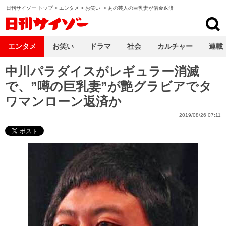
日刊サイゾー トップ
>
エンタメ
>
お笑い
>
あの芸人の巨乳妻が借金返済
日刊サイゾー
エンタメ
お笑い
ドラマ
社会
カルチャー
連載
中川パラダイスがレギュラー消滅
で、”噂の巨乳妻”が艶グラビアでタ
ワマンローン返済か
2019/08/26 07:11