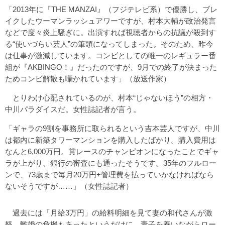
「2013年に『THE MANZAI』（フジテレビ系）で優勝し、ブレ
イクしたウーマンラッシュアワーですが、村本大輔が政治発言
などで度々炎上騒ぎに。出演すれば視聴者からの抗議が殺到す
る“使いづらい芸人”の筆頭になってしまった。そのため、昨今
は仕事が激減しています。コンビとしての唯一のレギュラー番
組が『AKBINGO！』だったのですが、9月での終了が決まった
ためコンビ解散も囁かれています」（放送作家）
とりわけ心配されているのが、村本“じゃないほう”の相方・
中川パラダイスだ。女性誌記者が言う。
「ギャラの9割を事務所に取られるという吉本芸人ですが、中川
は都内に新築タワーマンションを購入したばかり。購入費用は
なんと6,000万円。賞レースのチャンピオンになったことでギャ
ラが上がり、銀行の審査にも通ったそうです。35年のフルロー
ンで、73歳まで毎月20万円+管理費を払っていかなければなら
ないそうですが……」（女性誌記者）
過去には「月給3万円」の給料明細を見て妻の和代さんが激
怒、離婚の危機もあったというだけに、妻子を養いながらロー