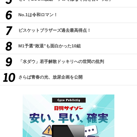
No.1は令和ロマン！
ビスケットブラザーズ過去最高得点！
M1予選“敗退”も面白かった10組
「水ダウ」若手解散ドッキリへの世間の批判
さらば青春の光、放尿企画を公開