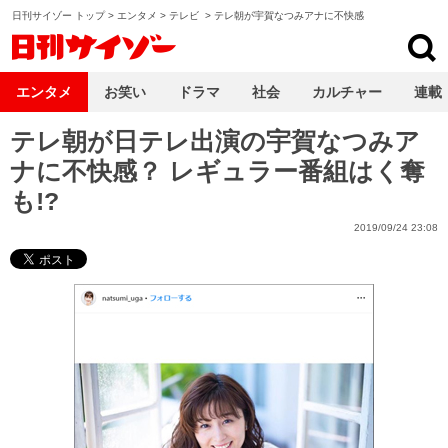
日刊サイゾー トップ
>
エンタメ
>
テレビ
>
テレ朝が宇賀なつみアナに不快感
日刊サイゾー
エンタメ
お笑い
ドラマ
社会
カルチャー
連載
テレ朝が日テレ出演の宇賀なつみア
ナに不快感？ レギュラー番組はく奪
も!?
2019/09/24 23:08