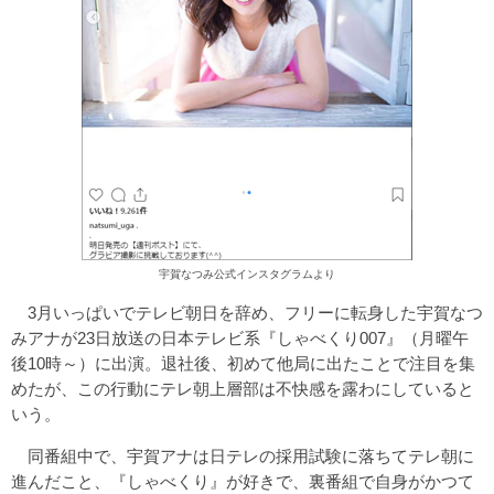
宇賀なつみ公式インスタグラムより
3月いっぱいでテレビ朝日を辞め、フリーに転身した宇賀なつ
みアナが23日放送の日本テレビ系『しゃべくり007』（月曜午
後10時～）に出演。退社後、初めて他局に出たことで注目を集
めたが、この行動にテレ朝上層部は不快感を露わにしていると
いう。
同番組中で、宇賀アナは日テレの採用試験に落ちてテレ朝に
進んだこと、『しゃべくり』が好きで、裏番組で自身がかつて