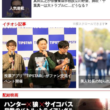
真田広之が俳優養成学校設立の野望、師匠・千
葉真一は大トラブルに…どうなる？
人気連載
イチオシ記事
※横スクロールできます▶
投票アプリ「TIPSTAR」がファン交流イ
ベント開催
美人社長の知られ
配給映画