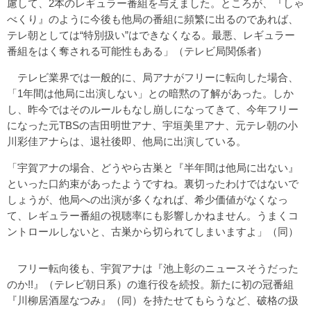
慮して、2本のレギュラー番組を与えました。ところが、『しゃ
べくり』のように今後も他局の番組に頻繁に出るのであれば、
テレ朝としては“特別扱い”はできなくなる。最悪、レギュラー
番組をはく奪される可能性もある」（テレビ局関係者）
テレビ業界では一般的に、局アナがフリーに転向した場合、
「1年間は他局に出演しない」との暗黙の了解があった。しか
し、昨今ではそのルールもなし崩しになってきて、今年フリー
になった元TBSの吉田明世アナ、宇垣美里アナ、元テレ朝の小
川彩佳アナらは、退社後即、他局に出演している。
「宇賀アナの場合、どうやら古巣と『半年間は他局に出ない』
といった口約束があったようですね。裏切ったわけではないで
しょうが、他局への出演が多くなれば、希少価値がなくなっ
て、レギュラー番組の視聴率にも影響しかねません。うまくコ
ントロールしないと、古巣から切られてしまいますよ」（同）
フリー転向後も、宇賀アナは『池上彰のニュースそうだった
のか!!』（テレビ朝日系）の進行役を続投。新たに初の冠番組
『川柳居酒屋なつみ』（同）を持たせてもらうなど、破格の扱