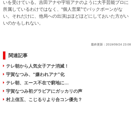
いを受けている。吉田アナや宇垣アナのように大手芸能プロに
所属しているわけではなく、“個人営業”でバックボーンがな
い。それだけに、他局への出演はほどほどにしておいた方がい
いのかもしれない。
最終更新：
2019/09/24 23:08
関連記事
テレ朝から人気女子アナ消滅！
宇賀なつみ、“嫌われアナ”化
テレ朝、エース不在で窮地に…
宇賀なつみ初グラビアにガッカリの声
村上信五、こじるりより合コン優先？