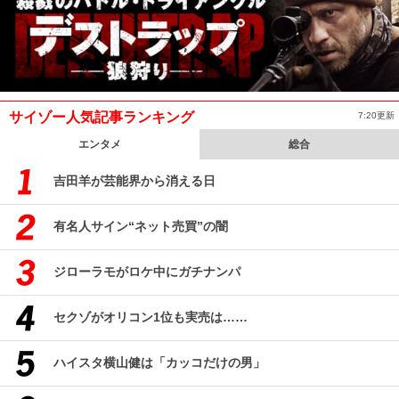
サイゾー人気記事ランキング
7:20更新
エンタメ
総合
吉田羊が芸能界から消える日
有名人サイン“ネット売買”の闇
ジローラモがロケ中にガチナンパ
セクゾがオリコン1位も実売は……
ハイスタ横山健は「カッコだけの男」