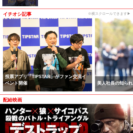
イチオシ記事
※横スクロールできます▶
投票アプリ「TIPSTAR」がファン交流イ
ベント開催
美人社長の知られ
配給映画