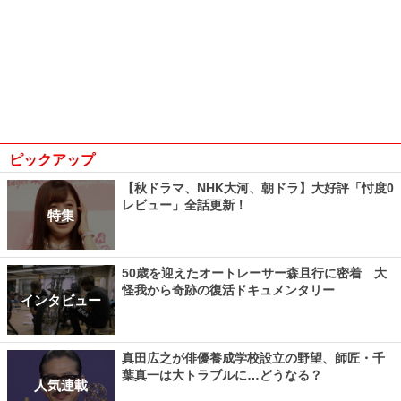
ピックアップ
【秋ドラマ、NHK大河、朝ドラ】大好評「忖度0
レビュー」全話更新！
特集
50歳を迎えたオートレーサー森且行に密着 大
怪我から奇跡の復活ドキュメンタリー
インタビュー
真田広之が俳優養成学校設立の野望、師匠・千
葉真一は大トラブルに…どうなる？
人気連載