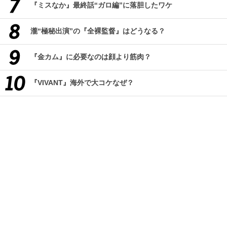
『ミスなか』最終話“ガロ編”に落胆したワケ
瀧“極秘出演”の『全裸監督』はどうなる？
『金カム』に必要なのは顔より筋肉？
『VIVANT』海外で大コケなぜ？