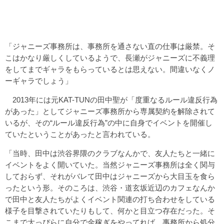
「ジャニーズ事務所は、事務所を通さない直の仕事は厳禁。そ
こはかなり厳しくしているようで、長瀬がジャニーズに不義理
をしてまでギャラをもらっているとは思えない。間違いなくノ
ーギャラでしょう」
2013年には元KAT-TUNの田中聖が「度重なるルール違反行為
があった」としてジャニーズ事務所から専属契約を解除されて
いるが、その“ルール違反行為”の中に自身でイベントを開催し
ていたということがあったと言われている。
「当時、田中は渋谷界隈のクラブなんかで、友人たちと一緒に
イベントをよく開いていた。当然ジャニーズ事務所は全く関与
しておらず、それがバレて田中はジャニーズから大目玉を食ら
ったという形。そのころは、渋谷・道玄坂近辺のカフェなんか
で田中と友人たちがよくイベント関連の打ち合わせをしている
様子を目撃されていたりもして、何かと目立つ存在だった。そ
こまで大っぴらに自分で金稼ぎをやってれば、事務所から処分