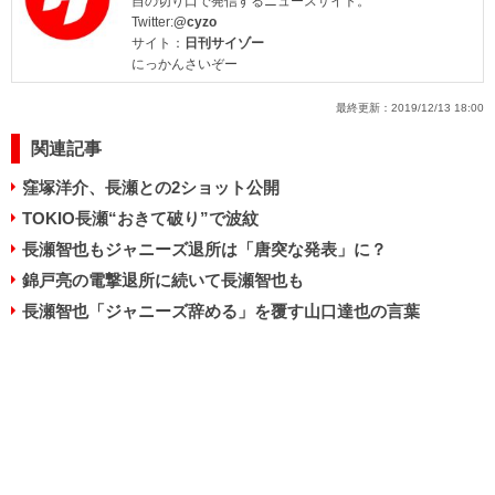
自の切り口で発信するニュースサイト。
Twitter:
@cyzo
サイト：
日刊サイゾー
にっかんさいぞー
最終更新：
2019/12/13 18:00
関連記事
窪塚洋介、長瀬との2ショット公開
TOKIO長瀬“おきて破り”で波紋
長瀬智也もジャニーズ退所は「唐突な発表」に？
錦戸亮の電撃退所に続いて長瀬智也も
長瀬智也「ジャニーズ辞める」を覆す山口達也の言葉