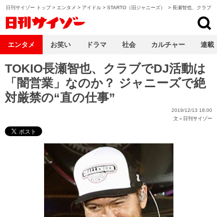
日刊サイゾー トップ
>
エンタメ
>
アイドル
>
STARTO（旧ジャニーズ）
>
長瀬智也、クラブD
日刊サイゾー
エンタメ
お笑い
ドラマ
社会
カルチャー
連載
TOKIO長瀬智也、クラブでDJ活動は
「闇営業」なのか？ ジャニーズで絶
対厳禁の“直の仕事”
2019/12/13 18:00
文＝
日刊サイゾー