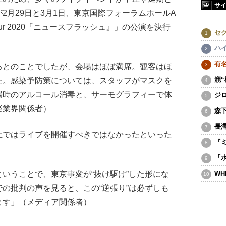
サ
2月29日と3月1日、東京国際フォーラムホールA
our 2020『ニュースフラッシュ』」の公演を決行
セ
ハ
有
るとのことでしたが、会場はほぼ満席。観客はほ
瀧
た。感染予防策については、スタッフがマスクを
場時のアルコール消毒と、サーモグラフィーで体
ジ
楽業界関係者）
森
長
ではライブを開催すべきではなかったといった
『
『
いうことで、東京事変が“抜け駆け”した形にな
WH
の批判の声を見ると、この“逆張り”は必ずしも
ます」（メディア関係者）