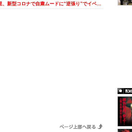
一歩間違えれば集中砲火!? 加藤紗里、新型コロナで自粛ムードに“逆張り”でイベント決行
配