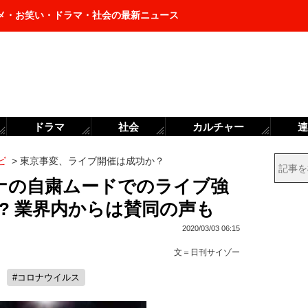
メ・お笑い・ドラマ・社会の最新ニュース
ドラマ
社会
カルチャー
連
ビ
>
東京事変、ライブ開催は成功か？
ナの自粛ムードでのライブ強
? 業界内からは賛同の声も
2020/03/03 06:15
文＝
日刊サイゾー
#コロナウイルス