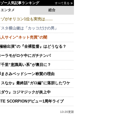
イゾー人気記事ランキング
すべて見る
エンタメ
総合
クゾがオリコン1位も実売は……
イスタ横山健は「カッコだけの男」
名人サイン“ネット売買”の闇
“極秘出演”の『全裸監督』はどうなる？
ローラモがロケ中にガチナンパ
下千里“意識高い系”が裏目に？
澤まさみベッドシーン称賛の理由
ミスなか』最終話“ガロ編”に落胆したワケ
水ダウ』コジマジックが炎上中
ITE SCORPIONデビュー1周年ライブ
13:20更新