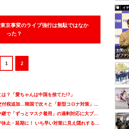
イ
で東京事変のライブ強行は無駄ではなか
った？
お笑いト
がファ
1
2
は？「愛ちゃんは中国を捨てた!?」
検査終了は2万7,000人以上、特別交付税追加…韓国で次々と「新型コロナ対策」の是非
フジ・鈴木唯アナ、東京マラソン中継で「ずっとマスク着用」の過剰対応に大ブーイング
吉本興業、新型コロナ禍で全公演が休止・延期に！ いち早い対策に見え隠れする裏事情