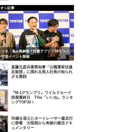
チオシ記事
リオ・鬼ヶ島解散？投票アプリ「TIPSTAR」
ン交流イベント開催
斎藤元彦兵庫県知事「公職選挙法違
反疑惑」に揺れる美人社長の知られ
ざる素顔
『M-1グランプリ』ワイルドカード
投票最終日 TVer「いいね」ランキ
ングTOP30！
50歳を迎えたオートレーサー森且行
に密着 大怪我から奇跡の復活ドキ
ュメンタリー