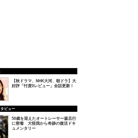
集
【秋ドラマ、NHK大河、朝ドラ】大
好評「忖度0レビュー」全話更新！
ンタビュー
50歳を迎えたオートレーサー森且行
に密着 大怪我から奇跡の復活ドキ
ュメンタリー