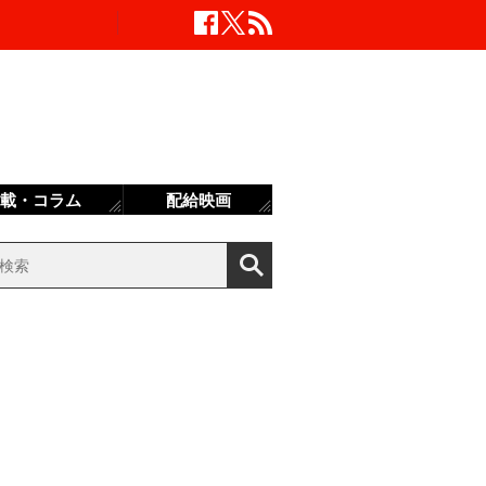
載・コラム
配給映画