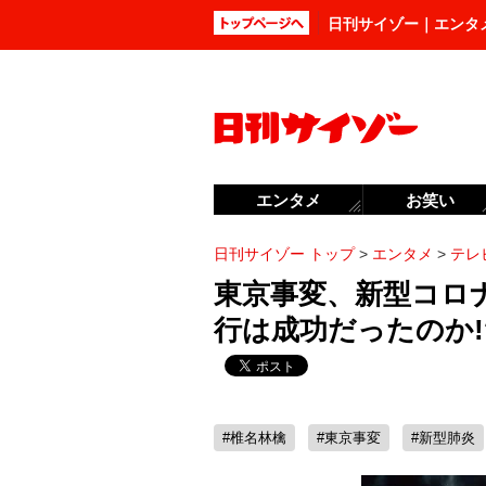
日刊サイゾー｜エンタ
エンタメ
お笑い
日刊サイゾー トップ
>
エンタメ
>
テレ
東京事変、新型コロ
行は成功だったのか!
#椎名林檎
#東京事変
#新型肺炎