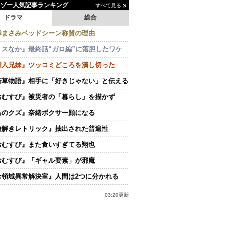
イゾー人気記事ランキング
すべて見る
ドラマ
総合
澤まさみベッドシーン称賛の理由
ミスなか』最終話“ガロ編”に落胆したワケ
潜入兄妹』ツッコミどころを潰し切った
若草物語』相手に「好きじゃない」と伝える
おむすび』被災者の「暮らし」を描かず
あのクズ』奈緒ボクサー顔になる
嘘解きレトリック』抽出された普遍性
おむすび』また食いすぎてる翔也
おむすび』「ギャル要素」が邪魔
全領域異常解決室』人間は2つに分かれる
03:20更新