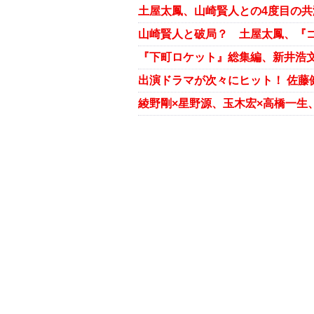
土屋太鳳、山崎賢人との4度目の共
『下町ロケット』総集編、新井浩文
出演ドラマが次々にヒット！ 佐藤