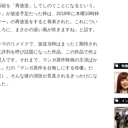
番組を「再放送」してしのぐことになるという。
』が放送予定だった枠は、2018年に木曜10時枠
ター』の再放送をすると発表された。これについ
ころに、まさかの追い風が吹きますね」と話す。
ラマのリメイクで、放送当時はまったく期待され
に評判を呼び話題になった作品。この作品で何よ
賢人です。それまで、マンガ原作映画の主演ばか
特
し』だの『マンガ原作を台無しにする俳優』だ
笑）。そんな彼の演技が見直されるきっかけにな
した」
イ