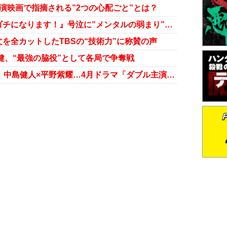
演映画で指摘される”2つの心配ごと”とは？
山崎賢人と破局？ 土屋太鳳、『ゴチになります！』号泣に”メンタルの弱まり”を心配したくなる近況
を全カットしたTBSの“技術力”に称賛の声
健、“最強の脇役”として各局で争奪戦
綾野剛×星野源、玉木宏×高橋一生、中島健人×平野紫耀…4月ドラマ「ダブル主演」多発の裏事情