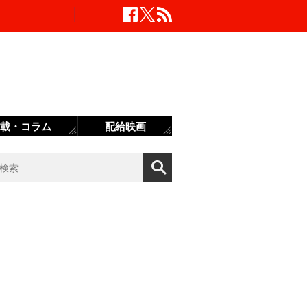
載・コラム
配給映画