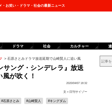
メ・お笑い・ドラマ・社会の最新ニュース
ドラマ
社会
カルチャー
連
マ
>
石原さとみドラマ放送延期で山崎賢人に追い風
ンサング・シンデレラ』放送
い風が吹く！
2020/04/07 18:32
文＝
日刊サイゾー
#石原さとみ
#山崎賢人
#キングダム