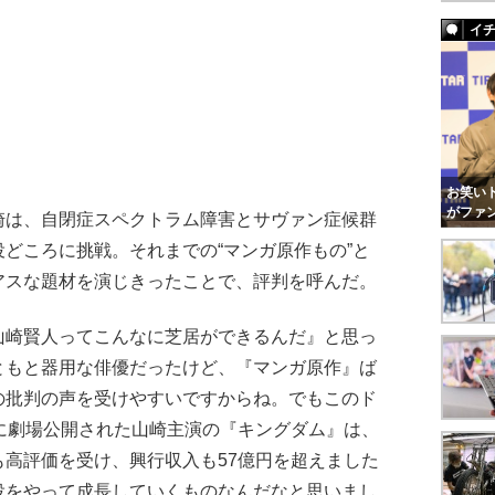
イ
お笑いト
がファ
は、自閉症スペクトラム障害とサヴァン症候群
どころに挑戦。それまでの“マンガ原作もの”と
アスな題材を演じきったことで、評判を呼んだ。
山崎賢人ってこんなに芝居ができるんだ』と思っ
ともと器用な俳優だったけど、『マンガ原作』ば
の批判の声を受けやすいですからね。でもこのド
に劇場公開された山崎主演の『キングダム』は、
高評価を受け、興行収入も57億円を超えました
役をやって成長していくものなんだなと思いまし