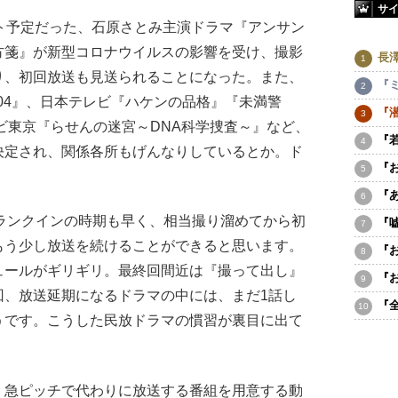
サ
ト予定だった、石原さとみ主演ドラマ『アンサン
方箋』が新型コロナウイルスの影響を受け、撮影
長
り、初回放送も見送られることになった。また、
『
404』、日本テレビ『ハケンの品格』『未満警
『
ビ東京『らせんの迷宮～DNA科学捜査～』など、
『
決定され、関係各所もげんなりしているとか。ド
『
。
『
ランクインの時期も早く、相当撮り溜めてから初
『
もう少し放送を続けることができると思います。
『
ュールがギリギリ。最終回間近は『撮って出し』
『
回、放送延期になるドラマの中には、まだ1話し
『
うです。こうした民放ドラマの慣習が裏目に出て
急ピッチで代わりに放送する番組を用意する動