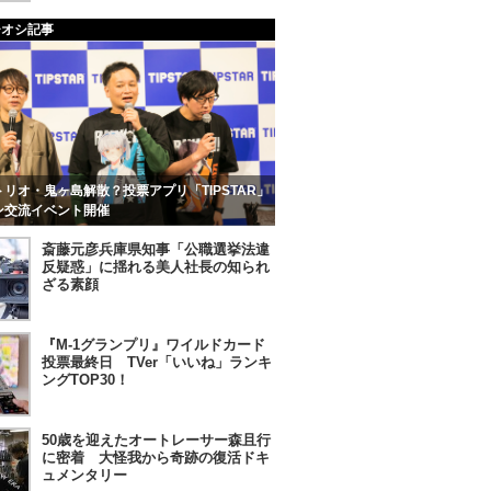
チオシ記事
リオ・鬼ヶ島解散？投票アプリ「TIPSTAR」
ン交流イベント開催
斎藤元彦兵庫県知事「公職選挙法違
反疑惑」に揺れる美人社長の知られ
ざる素顔
『M-1グランプリ』ワイルドカード
投票最終日 TVer「いいね」ランキ
ングTOP30！
50歳を迎えたオートレーサー森且行
に密着 大怪我から奇跡の復活ドキ
ュメンタリー