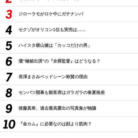
ジローラモがロケ中にガチナンパ
セクゾがオリコン1位も実売は……
ハイスタ横山健は「カッコだけの男」
瀧“極秘出演”の『全裸監督』はどうなる？
長澤まさみベッドシーン称賛の理由
センバツ開幕も観客席はガラガラの春夏格差
後藤真希、過去最高露出の写真集が物議
『金カム』に必要なのは顔より筋肉？