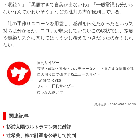
ト収録？」「馬鹿すぎて言葉が出ないわ」「一般常識も分から
ないなんてかわいそう」などの批判の声が殺到している。
辻の手作りスコーンを用意し、感謝を伝えたかったという気
持ちは分かるが、コロナが収束していないこの現状では、接触
や感染リスクに関してはもう少し考えるべきだったのかもしれ
ない。
日刊サイゾー
芸能・政治・社会・カルチャーなど、さまざまな情報を独
自の切り口で発信するニュースサイト。
Twitter:
@cyzo
サイト：
日刊サイゾー
にっかんさいぞー
最終更新：
2020/05/16 10:30
関連記事
杉浦太陽ウルトラマン鍋に酷評
辻希美、娘の計画を公表して批判