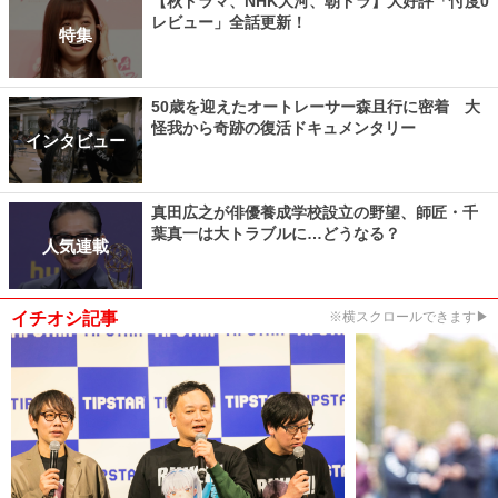
【秋ドラマ、NHK大河、朝ドラ】大好評「忖度0
レビュー」全話更新！
特集
50歳を迎えたオートレーサー森且行に密着 大
怪我から奇跡の復活ドキュメンタリー
インタビュー
真田広之が俳優養成学校設立の野望、師匠・千
葉真一は大トラブルに…どうなる？
人気連載
イチオシ記事
※横スクロールできます▶