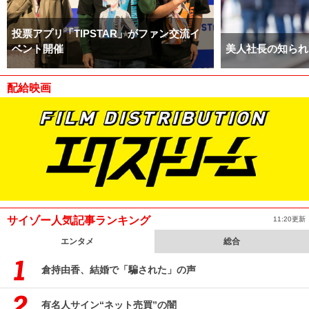
投票アプリ「TIPSTAR」がファン交流イ
ベント開催
美人社長の知られ
配給映画
サイゾー人気記事ランキング
11:20更新
エンタメ
総合
倉持由香、結婚で「騙された」の声
有名人サイン“ネット売買”の闇