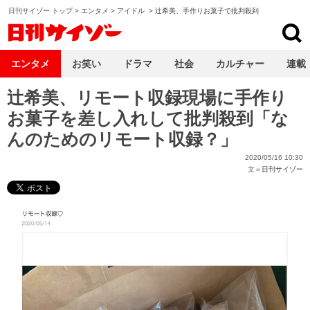
日刊サイゾー トップ
>
エンタメ
>
アイドル
>
辻希美、手作りお菓子で批判殺到
日刊サイゾー
エンタメ
お笑い
ドラマ
社会
カルチャー
連載
辻希美、リモート収録現場に手作り
お菓子を差し入れして批判殺到「な
んのためのリモート収録？」
2020/05/16 10:30
文＝
日刊サイゾー