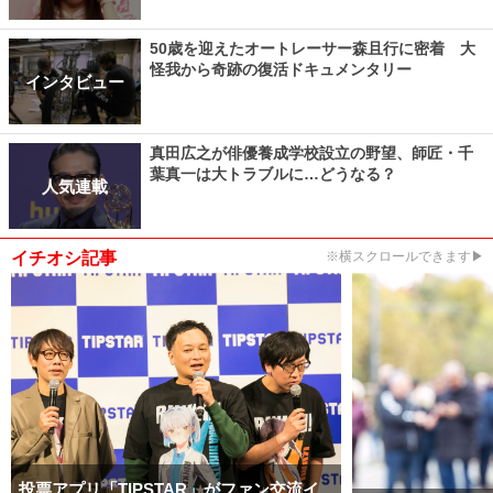
50歳を迎えたオートレーサー森且行に密着 大
怪我から奇跡の復活ドキュメンタリー
インタビュー
真田広之が俳優養成学校設立の野望、師匠・千
葉真一は大トラブルに…どうなる？
人気連載
イチオシ記事
※横スクロールできます▶
投票アプリ「TIPSTAR」がファン交流イ