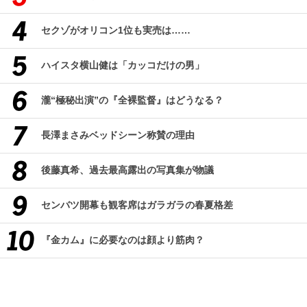
セクゾがオリコン1位も実売は……
ハイスタ横山健は「カッコだけの男」
瀧“極秘出演”の『全裸監督』はどうなる？
長澤まさみベッドシーン称賛の理由
後藤真希、過去最高露出の写真集が物議
センバツ開幕も観客席はガラガラの春夏格差
『金カム』に必要なのは顔より筋肉？