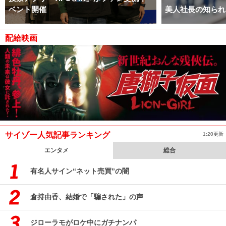
ベント開催
美人社長の知られ
配給映画
サイゾー人気記事ランキング
1:20更新
エンタメ
総合
有名人サイン“ネット売買”の闇
倉持由香、結婚で「騙された」の声
ジローラモがロケ中にガチナンパ