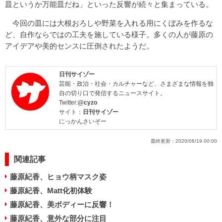
皿というか万能皿だね」といった反響が続々と集まっている。
今回の皿には大根おろしや野菜を入れる用にくぼみを作るな
ど、自作ならではの工夫を施している様子。多くの人が藤原の
アイデアや美的センスに圧倒されたようだ。
日刊サイゾー
芸能・政治・社会・カルチャーなど、さまざまな情報を独
自の切り口で発信するニュースサイト。
Twitter:
@cyzo
サイト：
日刊サイゾー
にっかんさいぞー
最終更新：
2020/06/19 00:00
関連記事
藤原紀香、ヒョウ柄マスク姿
藤原紀香、Matt化初体験
藤原紀香、美ボディーに反響！
藤原紀香、意外な部分に注目