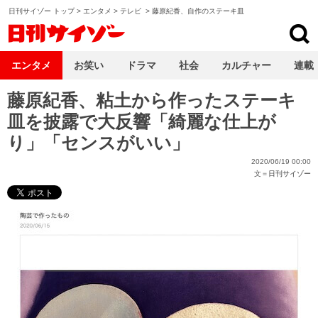
日刊サイゾー トップ
>
エンタメ
>
テレビ
>
藤原紀香、自作のステーキ皿
日刊サイゾー
エンタメ
お笑い
ドラマ
社会
カルチャー
連載
藤原紀香、粘土から作ったステーキ
皿を披露で大反響「綺麗な仕上が
り」「センスがいい」
2020/06/19 00:00
文＝
日刊サイゾー