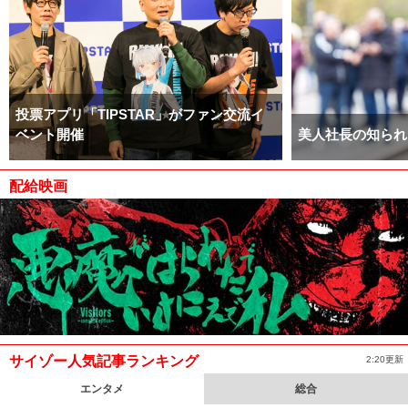
投票アプリ「TIPSTAR」がファン交流イ
ベント開催
美人社長の知られ
配給映画
サイゾー人気記事ランキング
2:20更新
エンタメ
総合