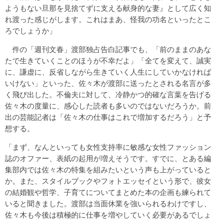
ようもない旦那を見捨てずに支える献身的な妻』として広く知
れ渡った感じがします。これはまあ、怪我の功名といったとこ
ろでしょうか」
件の「週刊文春」渡部独占告白記事でも、「前のままのあな
たで生きていくことのほうが不幸だよ」「全てを変えて、誠実
に、謙虚に、反省しながら生きていく人生にしていかなければ
いけない」といった、佐々木が渡部に送ったとされる名言が多
く飛び出した。不倫夫に対して、冷静かつ的確な言葉を告げる
佐々木の度量に、感心した読者も多いのではないだろうか。前
出の芸能記者は「佐々木の仕事はこれで増加するだろう」と予
想する。
「まず、なんといっても女性支持率に敏感な女性ファッション
誌のオファー、表紙の起用が増えそうです。すでに、とある編
集部内では佐々木の特集を組みたいという声も上がっていると
か。また、スタイルブックやフォトエッセイという形で、彼女
の結婚観や哲学、子育てについてまとめた本の企画も練られて
いると聞きました。渡部は当面休業を強いられるわけですし、
佐々木も今後は積極的に仕事を増やしていく必要があるでしょ