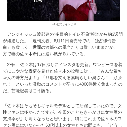
hulu公式サイトより
アンジャッシュ渡部建の“多目的トイレ不倫”報道から約3週間
が経過した。「週刊文春」6月11日発売号での「独占懺悔告
白」も虚しく、世間の渡部への風当たりは厳しいままだが、一
方で妻の佐々木希には追い風が吹いている。
29日、佐々木は17日ぶりにインスタを更新。ワンピースを着
てにこやかな表情を見せた佐々木の投稿に対し、「みんな希ち
ゃんの味方だよ！」「旦那を支える素晴らしい奥さん！ 頑張
れ！」といった激励のコメントが早々に4000件近く集まったの
だ。芸能記者はこう語る。
「佐々木はそもそもギャルモデルとして活躍していたので、女
性ファンは多かったですが、今回のことをきっかけに女性層の
支持率がより高くなったと思います。特にこれまで佐々木のフ
ァン層にはいなかった50代以上の女性たちの間にも、『どうし