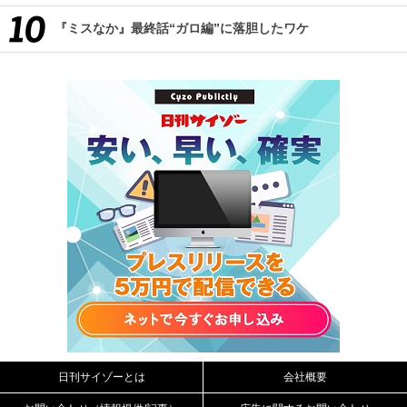
『ミスなか』最終話“ガロ編”に落胆したワケ
日刊サイゾーとは
会社概要