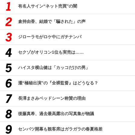
有名人サイン“ネット売買”の闇
倉持由香、結婚で「騙された」の声
ジローラモがロケ中にガチナンパ
セクゾがオリコン1位も実売は……
ハイスタ横山健は「カッコだけの男」
瀧“極秘出演”の『全裸監督』はどうなる？
長澤まさみベッドシーン称賛の理由
後藤真希、過去最高露出の写真集が物議
センバツ開幕も観客席はガラガラの春夏格差