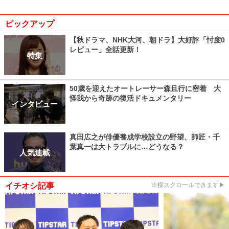
ピックアップ
【秋ドラマ、NHK大河、朝ドラ】大好評「忖度0
レビュー」全話更新！
特集
50歳を迎えたオートレーサー森且行に密着 大
怪我から奇跡の復活ドキュメンタリー
インタビュー
真田広之が俳優養成学校設立の野望、師匠・千
葉真一は大トラブルに…どうなる？
人気連載
イチオシ記事
※横スクロールできます▶