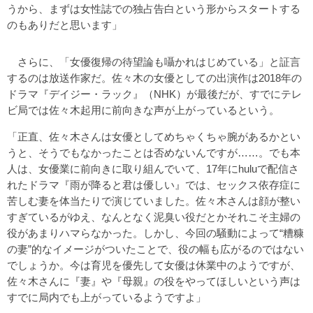
うから、まずは女性誌での独占告白という形からスタートする
のもありだと思います」
さらに、「女優復帰の待望論も囁かれはじめている」と証言
するのは放送作家だ。佐々木の女優としての出演作は2018年の
ドラマ『デイジー・ラック』（NHK）が最後だが、すでにテレ
ビ局では佐々木起用に前向きな声が上がっているという。
「正直、佐々木さんは女優としてめちゃくちゃ腕があるかとい
うと、そうでもなかったことは否めないんですが……。でも本
人は、女優業に前向きに取り組んでいて、17年にhuluで配信さ
れたドラマ『雨が降ると君は優しい』では、セックス依存症に
苦しむ妻を体当たりで演じていました。佐々木さんは顔が整い
すぎているがゆえ、なんとなく泥臭い役だとかそれこそ主婦の
役があまりハマらなかった。しかし、今回の騒動によって“糟糠
の妻”的なイメージがついたことで、役の幅も広がるのではない
でしょうか。今は育児を優先して女優は休業中のようですが、
佐々木さんに『妻』や『母親』の役をやってほしいという声は
すでに局内でも上がっているようですよ」