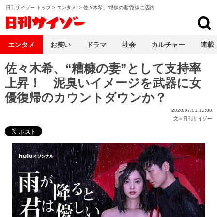
日刊サイゾー トップ
>
エンタメ
>
佐々木希、“糟糠の妻”路線に活路
日刊サイゾー
エンタメ
お笑い
ドラマ
社会
カルチャー
連載
佐々木希、“糟糠の妻”として支持率
上昇！ 泥臭いイメージを武器に女
優復帰のカウントダウンか？
2020/07/01 12:00
文＝
日刊サイゾー