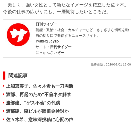
美しく、強い女性として新たなイメージを確立した佐々木。
今後の仕事の広がりにも、一層期待したいところだ。
日刊サイゾー
芸能・政治・社会・カルチャーなど、さまざまな情報を独
自の切り口で発信するニュースサイト。
Twitter:
@cyzo
サイト：
日刊サイゾー
にっかんさいぞー
最終更新：
2020/07/01 12:00
関連記事
上沼恵美子、佐々木希も一刀両断
渡部、再起のため“不倫ネタ解禁”
渡部建、“ゲス不倫”の代償
渡部建、森ビルが賠償金検討か
佐々木希、意味深投稿に心配の声