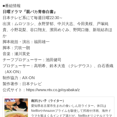
■番組情報
日曜ドラマ『親バカ青春白書』
日本テレビ系にて毎週日曜22:30～
出演：ムロツヨシ、永野芽郁、中川大志、今田美桜、戸塚純
貴、小野花梨、谷口翔太、濱田めぐみ、野間口徹、新垣結衣ほ
か
脚本統括・演出：福田雄一
脚本：穴吹一朗
音楽：瀬川英史
チーフプロデューサー：池田健司
プロデューサー：高明希、鈴木大造 （クレデウス）、白石香織
（AX-ON）
制作協力：AX-ON
製作著作：日本テレビ
公式サイト：
https://www.ntv.co.jp/oyabaka/z
南沢けい子（ライター）
愛知県名古屋市生まれの食いしん坊ライター。休日は
NetflixやAmazonプライムを駆使して邦画や洋画、海外ド
ラマを観まくるインドア派だが、Netflixオリジナルドラマ