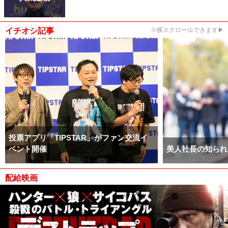
イチオシ記事
※横スクロールできます▶
投票アプリ「TIPSTAR」がファン交流イ
ベント開催
美人社長の知られ
配給映画