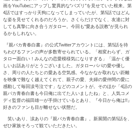
画をYouTubeにアップし驚異的な“バズリ”を見せていた根来。第
4話ではすっかり天狗になってしまっていたが、第5話ではどん
な姿を見せてくれるのだろうか。さくらだけでなく、友達に対
しても真摯に向き合うガタロー。今回も“愛ある説教”が見られ
るかもしれない。
『親バカ青春白書』の公式Twitterアカウントには、第5話を待
ちわびるファンの声が多数寄せられている。「相変わらず、ガ
タロー面白い！みんなの恋愛模様気になりすぎる」「温かく優
しいお話ありがとうございました。ガタローパパの愛や優し
さ、周りの人たちとの愛ある空気感。今なかなか取れない距離
を映像で難なく越えてくれて、親子の愛、夫婦の愛仲間の愛に
感動して毎回涙号泣です」などのコメントが。そのほか「4話の
親バカ青春白書も今日俺に出てた人いましたね」と、人気コメ
ディ監督の福田雄一が手掛けているとあり、『今日から俺は!!』
好きのファンも目が離せない状態だ。
笑いあり、涙ありの『親バカ青春白書』。新展開の第5話を、
ぜひ家族そろって観ていただきたい。