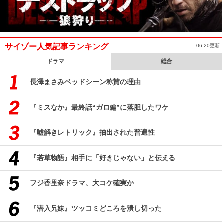
サイゾー人気記事ランキング
06:20更新
ドラマ
総合
長澤まさみベッドシーン称賛の理由
『ミスなか』最終話“ガロ編”に落胆したワケ
『嘘解きレトリック』抽出された普遍性
『若草物語』相手に「好きじゃない」と伝える
フジ香里奈ドラマ、大コケ確実か
『潜入兄妹』ツッコミどころを潰し切った