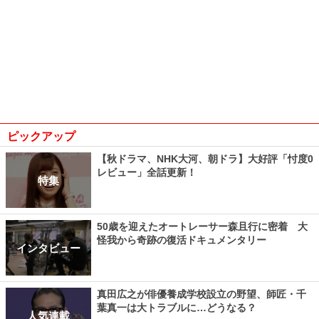
ピックアップ
【秋ドラマ、NHK大河、朝ドラ】大好評「忖度0
レビュー」全話更新！
特集
50歳を迎えたオートレーサー森且行に密着 大
怪我から奇跡の復活ドキュメンタリー
インタビュー
真田広之が俳優養成学校設立の野望、師匠・千
葉真一は大トラブルに…どうなる？
人気連載