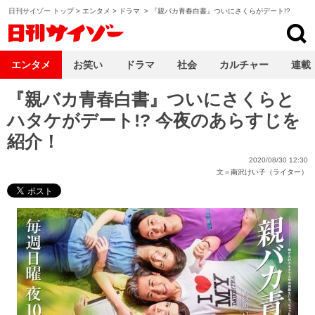
日刊サイゾー トップ
>
エンタメ
>
ドラマ
>
『親バカ青春白書』ついにさくらがデート!?
日刊サイゾー
エンタメ
お笑い
ドラマ
社会
カルチャー
連載
『親バカ青春白書』ついにさくらと
ハタケがデート!? 今夜のあらすじを
紹介！
2020/08/30 12:30
文＝
南沢けい子（ライター）