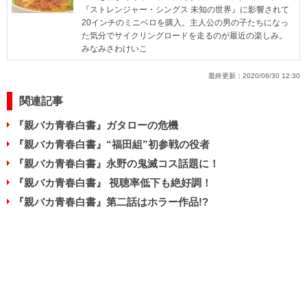
『ストレンジャー・シングス 未知の世界』に影響されて
20インチのミニベロを購入。主人公の男の子たちになっ
た気分でサイクリングロードを走るのが最近の楽しみ。
みなみさわけいこ
最終更新：
2020/08/30 12:30
関連記事
『親バカ青春白書』ガタローの危機
『親バカ青春白書』“福田組”初参戦の役者
『親バカ青春白書』永野の鬼滅コス話題に！
『親バカ青春白書』 視聴率低下も絶好調！
『親バカ青春白書』第二話はホラー作品!?