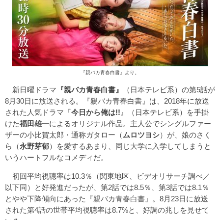
『親バカ青春白書』より。
新日曜ドラマ
『親バカ青春白書』
（日本テレビ系）の第5話が
8月30日に放送される。『親バカ青春白書』は、2018年に放送
された人気ドラマ『
今日から俺は!!
』（日本テレビ系）を手掛
けた
福田雄一
によるオリジナル作品。主人公でシングルファー
ザーの小比賀太郎・通称ガタロー（
ムロツヨシ
）が、娘のさく
ら（
永野芽郁
）を愛するあまり、同じ大学に入学してしまうと
いうハートフルなコメディだ。
初回平均視聴率は10.3％（関東地区、ビデオリサーチ調べ／
以下同）と好発進だったが、第2話では8.5％、第3話では8.1％
とやや下降傾向にあった『親バカ青春白書』。8月23日に放送
された第4話の世帯平均視聴率は8.7%と、好調の兆しを見せて