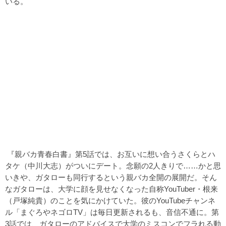
いる。
『親バカ青春白書』第5話では、お互いに想い合うさくらとハ
タケ（中川大志）がついにデート。念願の2人きりで……かと思
いきや、ガタローも同行するという親バカ全開の展開だ。そん
なガタローは、大学に顔を見せなくなった自称YouTuber・根来
（戸塚純貴）のことを気にかけていた。彼のYouTubeチャンネ
ル「まぐろやネゴロTV」は毎日更新されるも、音信不通に。第
3話では、ガタローのアドバイスで大学のミスコンでフラれる動