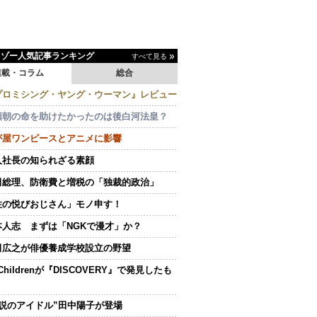
イゾー人気記事ランキング
すべて見る
連載・コラム
総合
プロミシング・ヤング・ウーマン』レビュー
頼朝の命を助けたかったのは後白河法皇？
が屋ワンピースとアニメに影響
人社長の知られざる素顔
田総理、防衛費と増税の「独裁的政治」
性の悦びおじさん」モノ申す！
本人志 まずは「NGKで漫才」か？
田広之が俳優養成学校設立の野望
.Childrenが『DISCOVERY』で発見したも
伝説のアイドル”田中陽子が登場