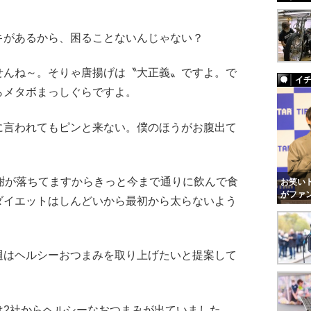
キがあるから、困ることないんじゃない？
せんね～。そりゃ唐揚げは〝大正義〟ですよ。で
イ
らメタボまっしぐらですよ。
に言われてもピンと来ない。僕のほうがお腹出て
謝が落ちてますからきっと今まで通りに飲んで食
お笑いト
がファ
ダイエットはしんどいから最初から太らないよう
週はヘルシーおつまみを取り上げたいと提案して
は2社からヘルシーなおつまみが出ていました