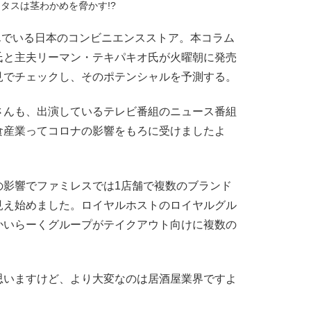
タスは茎わかめを脅かす!?
んでいる日本のコンビニエンスストア。本コラム
氏と主夫リーマン・テキパキオ氏が火曜朝に発売
見でチェックし、そのポテンシャルを予測する。
さんも、出演しているテレビ番組のニュース番組
食産業ってコロナの影響をもろに受けましたよ
の影響でファミレスでは1店舗で複数のブランド
見え始めました。ロイヤルホストのロイヤルグル
かいらーくグループがテイクアウト向けに複数の
。
思いますけど、より大変なのは居酒屋業界ですよ