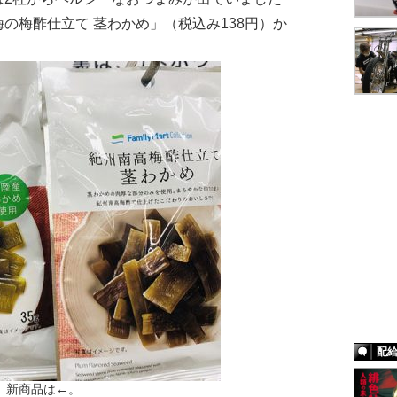
の梅酢仕立て 茎わかめ」（税込み138円）か
配
新商品は←。