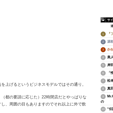
サ
『
源
か
美
岸
「
松
益を上げるというビジネスモデルではその通り。
真
Mr
（都の要請に応じた）22時閉店だとやっぱりな
の
すし、周囲の目もありますのでそれ以上に外で飲
“