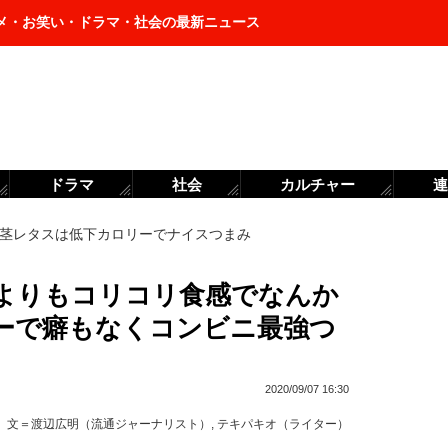
メ・お笑い・ドラマ・社会の最新ニュース
ドラマ
社会
カルチャー
連
茎レタスは低下カロリーでナイスつまみ
よりもコリコリ食感でなんか
ーで癖もなくコンビニ最強つ
2020/09/07 16:30
文＝
渡辺広明（流通ジャーナリスト）
,
テキパキオ（ライター）