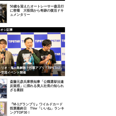
50歳を迎えたオートレーサー森且行
に密着 大怪我から奇跡の復活ドキ
ュメンタリー
チオシ記事
リオ・鬼ヶ島解散？投票アプリ「TIPSTAR」
ン交流イベント開催
斎藤元彦兵庫県知事「公職選挙法違
反疑惑」に揺れる美人社長の知られ
ざる素顔
『M-1グランプリ』ワイルドカード
投票最終日 TVer「いいね」ランキ
ングTOP30！