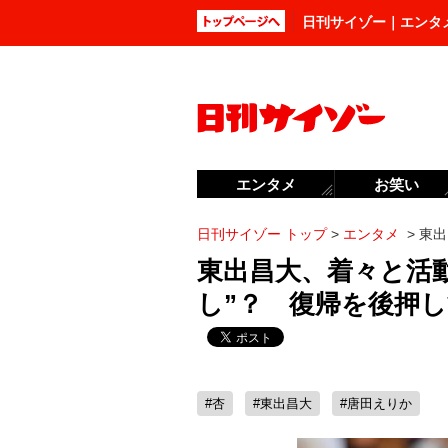
日刊サイゾー｜エンタ
エンタメ
お笑い
日刊サイゾー トップ
>
エンタメ
>
東出
東出昌大、着々と活
し”？ 復帰を後押
#杏
#東出昌大
#唐田えりか