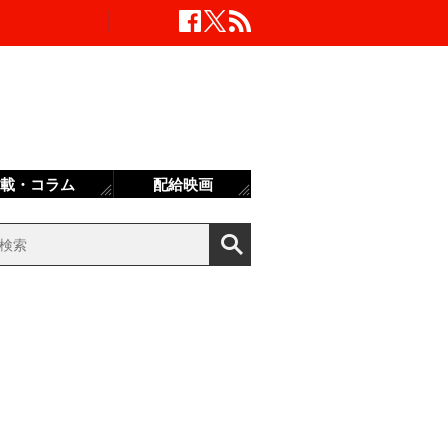
載・コラム
配給映画