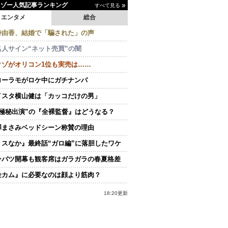
イゾー人気記事ランキング
すべて見る
エンタメ
総合
持由香、結婚で「騙された」の声
名人サイン“ネット売買”の闇
クゾがオリコン1位も実売は……
ローラモがロケ中にガチナンパ
イスタ横山健は「カッコだけの男」
“極秘出演”の『全裸監督』はどうなる？
澤まさみベッドシーン称賛の理由
ミスなか』最終話“ガロ編”に落胆したワケ
ンバツ開幕も観客席はガラガラの春夏格差
金カム』に必要なのは顔より筋肉？
18:20更新