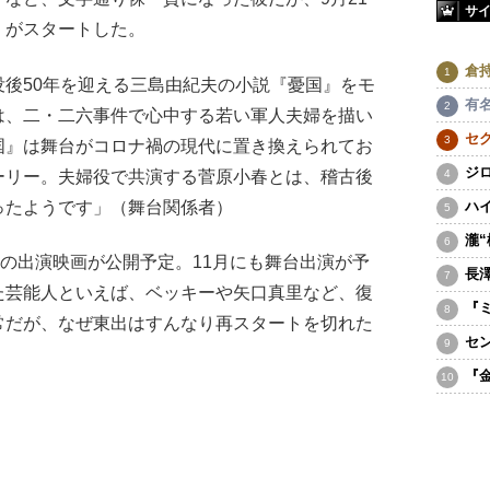
サ
』がスタートした。
倉
後50年を迎える三島由紀夫の小説『憂国』をモ
有
は、二・二六事件で心中する若い軍人夫婦を描い
セ
国』は舞台がコロナ禍の現代に置き換えられてお
ジ
ーリー。夫婦役で共演する菅原小春とは、稽古後
ったようです」（舞台関係者）
ハ
瀧
の出演映画が公開予定。11月にも舞台出演が予
長
た芸能人といえば、ベッキーや矢口真里など、復
『
常だが、なぜ東出はすんなり再スタートを切れた
セ
『