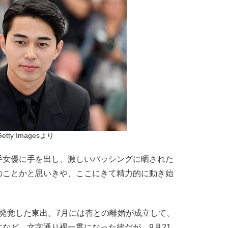
Getty Imagesより
女優に手を出し、激しいバッシングに晒された
のことかと思いきや、ここにきて精力的に動き始
発覚した東出。7月には杏との離婚が成立して、
など、文字通り裸一貫になった彼だが、9月21