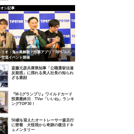
チオシ記事
リオ・鬼ヶ島解散？投票アプリ「TIPSTAR」
ン交流イベント開催
斎藤元彦兵庫県知事「公職選挙法違
反疑惑」に揺れる美人社長の知られ
ざる素顔
『M-1グランプリ』ワイルドカード
投票最終日 TVer「いいね」ランキ
ングTOP30！
50歳を迎えたオートレーサー森且行
に密着 大怪我から奇跡の復活ドキ
ュメンタリー