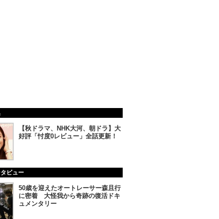
集
【秋ドラマ、NHK大河、朝ドラ】大
好評「忖度0レビュー」全話更新！
ンタビュー
50歳を迎えたオートレーサー森且行
に密着 大怪我から奇跡の復活ドキ
ュメンタリー