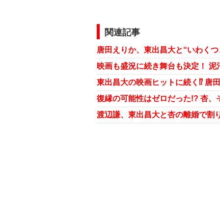
関連記事
東出昌大の映画ヒットに続く⁉ 唐
渡辺謙、東出昌大と杏の離婚で割