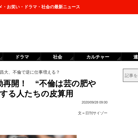
メ・お笑い・ドラマ・社会の最新ニュース
ドラマ
社会
カルチャー
連
昌大、不倫で逆に仕事増える？
動再開！ “不倫は芸の肥や
しする人たちの皮算用
2020/09/28 09:00
文＝
日刊サイゾー