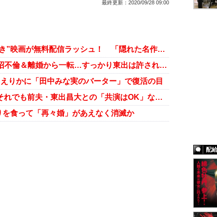
最終更新：
2020/09/28 09:00
唐田えりか、東出昌大と“いわくつき”映画が無料配信ラッシュ！ 「隠れた名作」再評価で女優復帰へ一直線？
映画も盛況に続き舞台も決定！ 泥沼不倫＆離婚から一転…すっかり東出は許された？
田えりかに「田中みな実のバーター」で復活の目
復縁の可能性はゼロだった!? 杏、それでも前夫・東出昌大との「共演はOK」な真意
りを食って「再々婚」があえなく消滅か
配