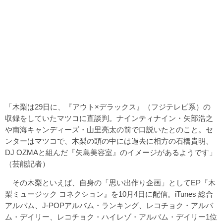
「木梨は29日に、『アウト×デラックス』（フジテレビ系）の
収録をしていたマツコに直談判。ナインティナイン・矢部浩之
や南海キャンディーズ・山里亮太の前で口説いたとのこと。セ
ンターはマツコで、木梨の頭の中には過去に相方の石橋貴明、
DJ OZMAと組んだ『矢島美容室』のイメージがあるようです」
（芸能記者）
その木梨といえば、自身の「思い出作り企画」としてEP『木
梨ミュージック コネクション』を10月4日に配信。iTunes 総合
アルバム、J-POPアルバム・ランキング、レコチョク・アルバ
ム・デイリー、レコチョク・ハイレゾ・アルバム・デイリー1位