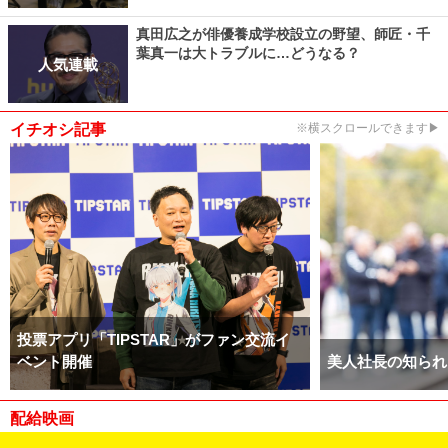
真田広之が俳優養成学校設立の野望、師匠・千
葉真一は大トラブルに…どうなる？
人気連載
イチオシ記事
※横スクロールできます▶
投票アプリ「TIPSTAR」がファン交流イ
ベント開催
美人社長の知られ
配給映画