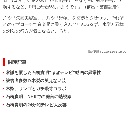
る『7.2 新しい別の窓』で稲垣吾郎、草なぎ剛、香取慎吾と共
演するなど、PRに余念がないようです」（前出・芸能記者）
片や『矢島美容室』、片や『野猿』を彷彿とさせつつ、それぞ
れのアプローチで音楽界に乗り込んだとんねるず。木梨と石橋
の対決の行方が気になるところだ。
最終更新：
2020/11/01 18:00
関連記事
常識を覆した石橋貴明“ほぼテレビ”動画の異常性
被害者多数!?木梨の笑えない芸
木梨、リンゴとガチ漫才コラボ
石橋貴明、NHKでの発言に熱視線
石橋貴明の24分間テレビ大反響