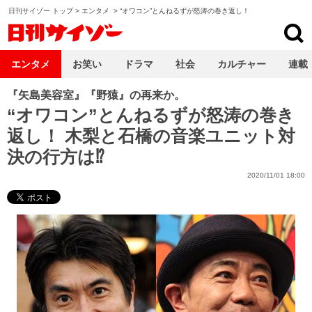
日刊サイゾー トップ
>
エンタメ
>
“オワコン”とんねるずが怒涛の巻き返し！
日刊サイゾー
エンタメ
お笑い
ドラマ
社会
カルチャー
連載
『矢島美容室』『野猿』の再来か。
“オワコン”とんねるずが怒涛の巻き
返し！ 木梨と石橋の音楽ユニット対
決の行方は⁉
2020/11/01 18:00