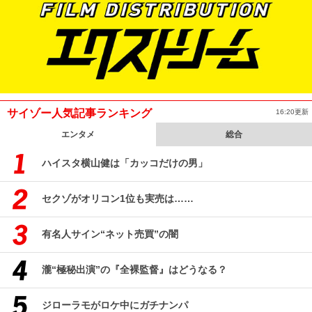
サイゾー人気記事ランキング
16:20更新
エンタメ
総合
ハイスタ横山健は「カッコだけの男」
セクゾがオリコン1位も実売は……
有名人サイン“ネット売買”の闇
瀧“極秘出演”の『全裸監督』はどうなる？
ジローラモがロケ中にガチナンパ