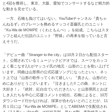
と4冠を獲得し、東京、大阪、愛知でコンサートするなど精力的
な動きを見せている。
一方、石橋も負けてはいない。YouTubeチャンネル『貴ちゃ
んねるず』のブレーンを務めるマッコイ斎藤氏とのユニット
『Ku-Wa de MOMPE（くわともんぺ）』を結成。こちらはスタ
ッフと組んだ伝説のユニット『野猿』の再来を狙っていると言
えそうだ。
「デビュー曲『Stranger to the city』は10月２日から配信スター
ト。公開されているミュージックビデオでは、スーツをカッコ
よく着こなす2人がマッコイ氏の地元・山形のことを歌い上げて
います。同曲は山形県の公式応援ソングになったといい、ネッ
ト上では『山形の歌作ってくれて嬉しい』『貴さん、山形のた
めにありがとうございます』『泣きました!! この曲、ホントに
大好き！』『絶対、紅白出ていただきたい』と山形県民とおぼ
しき人たちを中心に応援コメントが続出。石橋によると、10万
ダウンロード行かなければ、採算が合わないとのことだが、11
月１日には『Ku-Wa de MOMPE』としてABEMAで生配信され