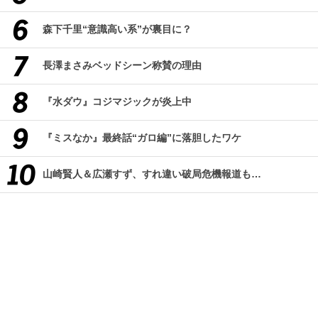
森下千里“意識高い系”が裏目に？
長澤まさみベッドシーン称賛の理由
『水ダウ』コジマジックが炎上中
『ミスなか』最終話“ガロ編”に落胆したワケ
山崎賢人＆広瀬すず、すれ違い破局危機報道も…