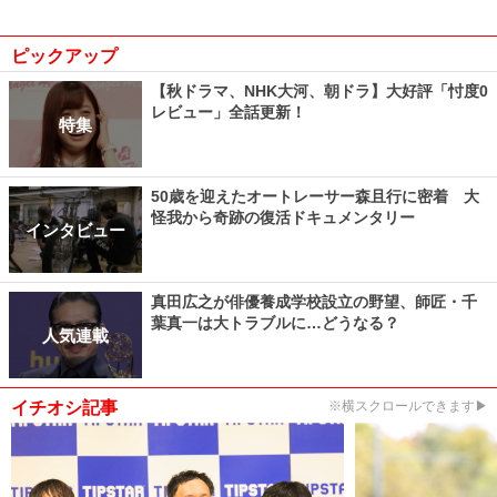
ピックアップ
【秋ドラマ、NHK大河、朝ドラ】大好評「忖度0
レビュー」全話更新！
特集
50歳を迎えたオートレーサー森且行に密着 大
怪我から奇跡の復活ドキュメンタリー
インタビュー
真田広之が俳優養成学校設立の野望、師匠・千
葉真一は大トラブルに…どうなる？
人気連載
イチオシ記事
※横スクロールできます▶