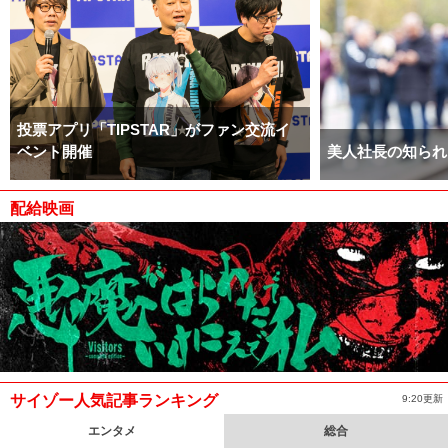
投票アプリ「TIPSTAR」がファン交流イ
ベント開催
美人社長の知られ
配給映画
サイゾー人気記事ランキング
9:20更新
エンタメ
総合