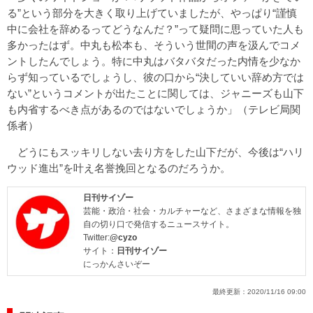
る”という部分を大きく取り上げていましたが、やっぱり“謹慎
中に会社を辞めるってどうなんだ？”って疑問に思っていた人も
多かったはず。中丸も松本も、そういう世間の声を汲んでコメ
ントしたんでしょう。特に中丸はバタバタだった内情を少なか
らず知っているでしょうし、彼の口から“決していい辞め方では
ない”というコメントが出たことに関しては、ジャニーズも山下
も内省するべき点があるのではないでしょうか」（テレビ局関
係者）
どうにもスッキリしない去り方をした山下だが、今後は“ハリ
ウッド進出”を叶え名誉挽回となるのだろうか。
日刊サイゾー
芸能・政治・社会・カルチャーなど、さまざまな情報を独
自の切り口で発信するニュースサイト。
Twitter:
@cyzo
サイト：
日刊サイゾー
にっかんさいぞー
最終更新：
2020/11/16 09:00