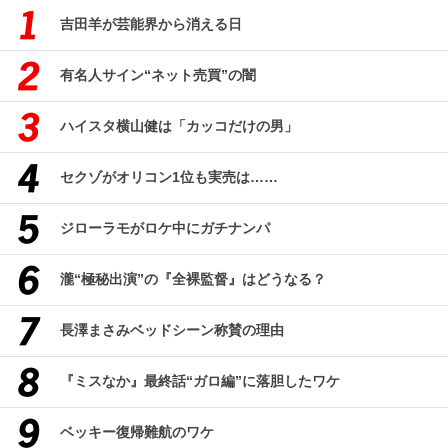
吉田羊が芸能界から消える日
有名人サイン“ネット売買”の闇
ハイスタ横山健は「カッコだけの男」
セクゾがオリコン1位も実売は……
ジローラモがロケ中にガチナンパ
瀧“極秘出演”の『全裸監督』はどうなる？
長澤まさみベッドシーン称賛の理由
『ミスなか』最終話“ガロ編”に落胆したワケ
ベッキー復帰難航のワケ