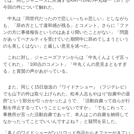
では、同じジャニーズに所属するKAT-TUNの中丸雄一（37）が
今回の件について触れた。
中丸は「同世代だったので悲しいっちゃ悲しい」としながら
も、「辞め方として違和感が残る」とコメント。さらに「ファ
ンの方に事後報告というのはあまり聞いたことがない」「問題
があってペナルティを受けていた期間中に辞めてしまうという
のも美しくはない」と厳しい意見を述べた。
これに対し、ジャニーズファンからは「中丸くんよくぞ言っ
てくれた」「100点のコメント」「中丸くんの意見まともすぎ
る」と賞賛の声があがっている。
また、同じく15日放送の『ワイドナショー』（フジテレビ）
でも山下の件は取り上げられた。松本人志もやはり“自粛中の退
所”という部分が引っかかったようで、「活動自粛って自らが行
動を停止するっていうことじゃないですか」「でもこれって、
事務所が言った活動自粛であって、本人はこの自粛を納得して
なかったってことでいいんですよね？」と疑問を呈した。
「多くのワイドショーが“ハリウッド作品からオファーがきてい