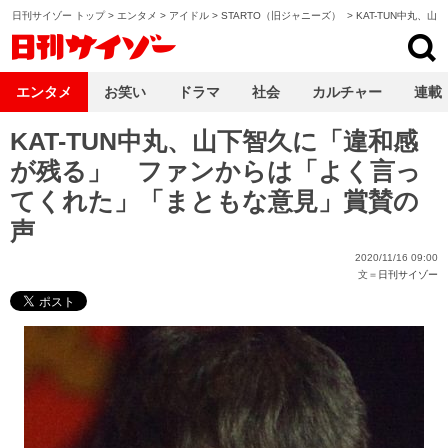
日刊サイゾー トップ
>
エンタメ
>
アイドル
>
STARTO（旧ジャニーズ）
>
KAT-TUN中丸、
日刊サイゾー
エンタメ
お笑い
ドラマ
社会
カルチャー
連載
KAT-TUN中丸、山下智久に「違和感
が残る」 ファンからは「よく言っ
てくれた」「まともな意見」賞賛の
声
2020/11/16 09:00
文＝
日刊サイゾー