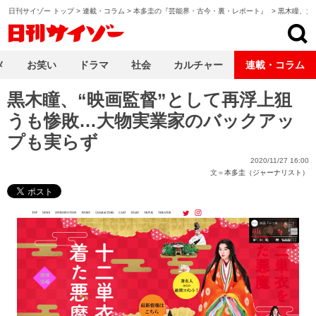
日刊サイゾー トップ
>
連載・コラム
>
本多圭の『芸能界・古今・裏・レポート』
>
黒木瞳、大
日刊サイゾー
メ
お笑い
ドラマ
社会
カルチャー
連載・コラム
黒木瞳、“映画監督”として再浮上狙
うも惨敗…大物実業家のバックアッ
プも実らず
2020/11/27 16:00
文＝
本多圭（ジャーナリスト）