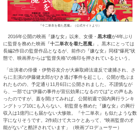
『十二単衣を着た悪魔』（公式サイトより）
2016年公開の映画『嫌な女』以来、女優・
黒木瞳
が4年ぶり
に監督を務めた映画『
十二単衣を着た悪魔
』。黒木にとっては
長編2作目の監督作品となるが、前作の『嫌な女』同様“爆死”状
態で、映画界からは“監督失格”の烙印を押されているという。
「出演者の俳優・伊勢谷友介が大麻取締法違反で逮捕され、さ
らに主演の伊藤健太郎がひき逃げ事件を起こし、公開が危ぶま
れたものの、予定通り11月6日に公開されました。不謹慎なが
ら、一部では“伊藤の事件が宣伝効果になるのでは”との声もあ
ったのですが、蓋を開けてみれば、公開初週で国内興行ランキ
ングトップ10にも入らない。初監督を務めた『嫌な女』の興行
収入は1億円にも届かない大惨敗。『十二単衣』も似たような数
字になりそうです。2作続けて大コケとあって、“映画監督の才
能がない”と酷評されています」（映画プロデューサー）