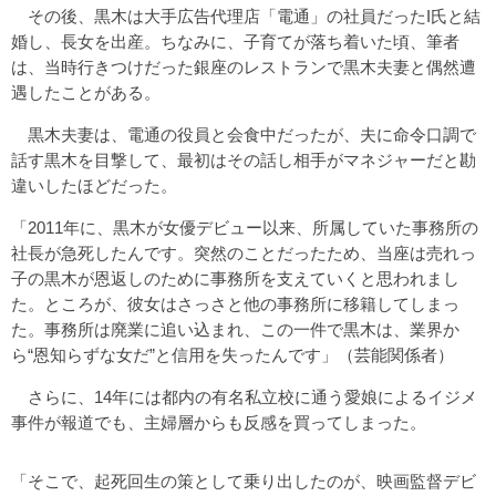
その後、黒木は大手広告代理店「電通」の社員だったI氏と結
婚し、長女を出産。ちなみに、子育てが落ち着いた頃、筆者
は、当時行きつけだった銀座のレストランで黒木夫妻と偶然遭
遇したことがある。
黒木夫妻は、電通の役員と会食中だったが、夫に命令口調で
話す黒木を目撃して、最初はその話し相手がマネジャーだと勘
違いしたほどだった。
「2011年に、黒木が女優デビュー以来、所属していた事務所の
社長が急死したんです。突然のことだったため、当座は売れっ
子の黒木が恩返しのために事務所を支えていくと思われまし
た。ところが、彼女はさっさと他の事務所に移籍してしまっ
た。事務所は廃業に追い込まれ、この一件で黒木は、業界か
ら“恩知らずな女だ”と信用を失ったんです」（芸能関係者）
さらに、14年には都内の有名私立校に通う愛娘によるイジメ
事件が報道でも、主婦層からも反感を買ってしまった。
「そこで、起死回生の策として乗り出したのが、映画監督デビ