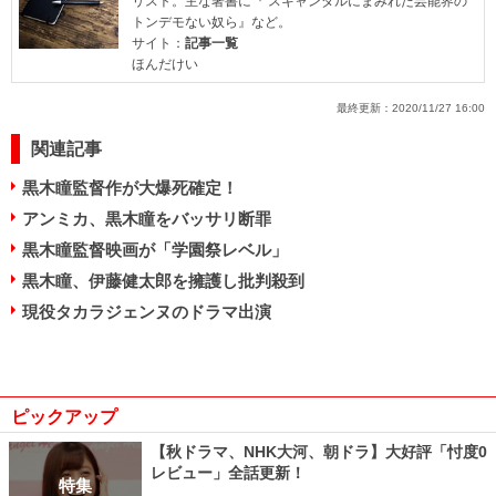
リスト。主な著書に『 スキャンダルにまみれた芸能界の
トンデモない奴ら』など。
サイト：
記事一覧
ほんだけい
最終更新：
2020/11/27 16:00
関連記事
黒木瞳監督作が大爆死確定！
アンミカ、黒木瞳をバッサリ断罪
黒木瞳監督映画が「学園祭レベル」
黒木瞳、伊藤健太郎を擁護し批判殺到
現役タカラジェンヌのドラマ出演
ピックアップ
【秋ドラマ、NHK大河、朝ドラ】大好評「忖度0
レビュー」全話更新！
特集