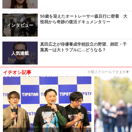
50歳を迎えたオートレーサー森且行に密着 大
怪我から奇跡の復活ドキュメンタリー
インタビュー
真田広之が俳優養成学校設立の野望、師匠・千
葉真一は大トラブルに…どうなる？
人気連載
イチオシ記事
※横スクロールできます▶