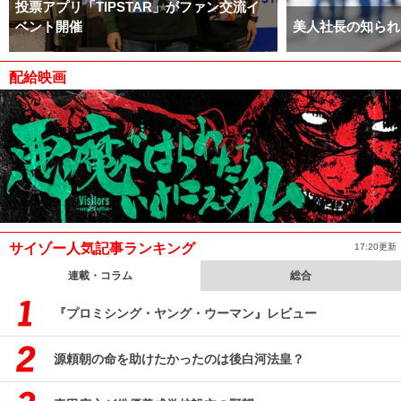
投票アプリ「TIPSTAR」がファン交流イ
ベント開催
美人社長の知られ
配給映画
サイゾー人気記事ランキング
17:20更新
連載・コラム
総合
『プロミシング・ヤング・ウーマン』レビュー
源頼朝の命を助けたかったのは後白河法皇？