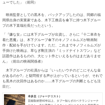
ューでした」（前同）
映画監督としての黒木を、バックアップしたのは、同郷の福
岡県出身の実業家である、木下工務店を傘下に持つ木下グルー
プの木下直哉社長だったという。
「『嫌な女』には木下グループが出資し、さらに『十二単衣を
着た悪魔』は、木下グループ傘下のキノフィルムズが映画制
作・配給を手がけています。ただ、これまでキノフィルムズが
手掛けた映画は、草なぎ剛主演の『ミッドナイトスワン』など
話題作はあるものの、大ヒット作といえるものはまだありませ
ん」（前出の映画関係者）
木下グループの社員からは「いったいウチのどこにそんな金
があるのか?」と疑問視する声が上がっているというが、それで
も黒木の次回作はあるのか……木下グループの判断ともども注
目だ。
本多圭（ジャーナリスト）
芸能取材歴40年以上、タブー知らずのベテランジャーナ