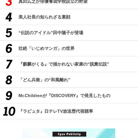
真田広之が俳優養成学校設立の野望
美人社長の知られざる素顔
“伝説のアイドル”田中陽子が登場
壮絶「いじめマンガ」の世界
『麒麟がくる』で描かれない家康の“脱糞伝説”
「どん兵衛」の“和風離れ”
Mr.Childrenが『DISCOVERY』で発見したもの
『ラピュタ』日テレTV放送歴代視聴率