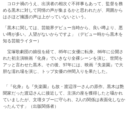
コロナ禍のうえ、出演者の相次ぐ不祥事もあって、監督を務
める黒木に対して同情の声が集まるかと思われたが、周囲から
はさほど擁護の声は上がっていないという。
「黒木に関しては、芸能界デビュー当時から、良い噂より、悪
い噂が多い。人望がないからですよ」（デビュー時から黒木を
知る芸能ライター）
宝塚歌劇団の娘役を経て、85年に女優に転身、86年に公開さ
れた初主演映画『化身』でいきなり全裸シーンを演じ、世間を
アッと言わせた黒木。その後、97年には、映画『失楽園』で大
胆な濡れ場を演じ、トップ女優の仲間入りを果たした。
「『化身』も『失楽園』も故・渡辺淳一さんの原作。黒木は艶
聞家だった渡辺さんに接近して、主演の座を獲得したと囁かれ
ていましたが、文壇タブーに守られ、2人の関係は表面化しなか
ったんです」（出版関係者）