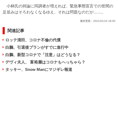
小林氏の持論に同調者が増えれば、緊急事態宣言での世間の
足並みはそろわなくなるゆえ、それは問題なのだが……。
最終更新：
2021/01/10 18:00
関連記事
ロッテ清田、コロナ不倫の代償
白鵬、引退後プランがすでに進行中
白鵬、新型コロナで「注意」はどうなる？
デヴィ夫人、 富裕層はコロナもへっちゃら？
タッキー、Snow Manにマジギレ報道