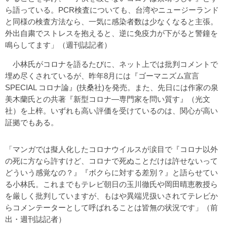
ら語っている。PCR検査についても、台湾やニュージーランド
と同様の検査方法なら、一気に感染者数は少なくなると主張。
外出自粛でストレスを抱えると、逆に免疫力が下がると警鐘を
鳴らしてます」（週刊誌記者）
小林氏がコロナを語るたびに、ネット上では批判コメントで
埋め尽くされているが、昨年8月には『ゴーマニズム宣言
SPECIAL コロナ論』(扶桑社)を発売。また、先日には作家の泉
美木蘭氏との共著『新型コロナ―専門家を問い質す』（光文
社）を上梓。いずれも高い評価を受けているのは、関心が高い
証拠でもある。
「マンガでは擬人化したコロナウイルスが涙目で『コロナ以外
の死に方なら許すけど、コロナで死ぬことだけは許せないって
どういう感覚なの？』『ボクらに対する差別？』と語らせてい
る小林氏。これまでもテレビ朝日の玉川徹氏や岡田晴恵教授ら
を厳しく批判していますが、もはや異端児扱いされてテレビか
らコメンテーターとして呼ばれることは皆無の状況です」（前
出・週刊誌記者）