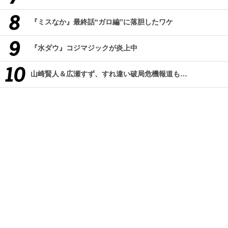
『ミスなか』最終話“ガロ編”に落胆したワケ
『水ダウ』コジマジックが炎上中
山崎賢人＆広瀬すず、すれ違い破局危機報道も…