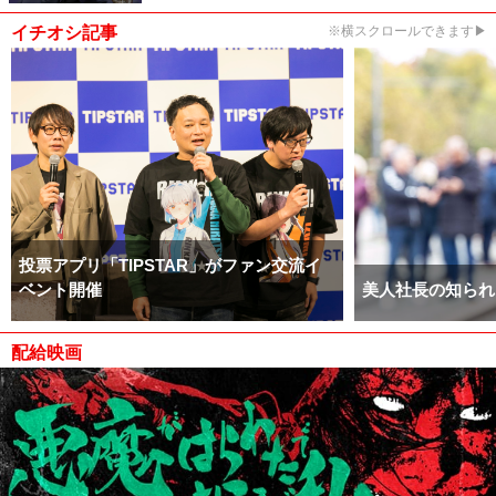
イチオシ記事
※横スクロールできます▶
投票アプリ「TIPSTAR」がファン交流イ
ベント開催
美人社長の知られ
配給映画