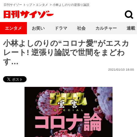
日刊サイゾー トップ
>
エンタメ
>
小林よしのりの逆張り論説
日刊サイゾー
エンタメ
お笑い
ドラマ
社会
カルチャー
連載
小林よしのりの“コロナ愛”がエスカ
レート! 逆張り論説で世間をまどわ
す…
2021/01/10 18:00