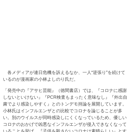
各メディアが連日危機を訴えるなか、一人“逆張り”を続けて
いるのが漫画家の小林よしのり氏だ。
「発売中の『アサヒ芸能』（徳間書店）では、『コロナに感謝
しないといけない』『PCR検査もまったく意味なし』『外出自
粛でより感染しやすく』とのトンデモ持論を展開しています。
小林氏はインフルエンザとの比較でコロナを論じることが多
い。別のウイルスが同時感染しにくくなっているため、優しい
コロナのおかげで凶悪なインフルエンザが侵入できなくなって
いることを挙げ、『子供を殺さないコロナは素晴らしい』とす