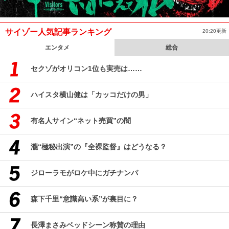
サイゾー人気記事ランキング
20:20更新
エンタメ
総合
セクゾがオリコン1位も実売は……
ハイスタ横山健は「カッコだけの男」
有名人サイン“ネット売買”の闇
瀧“極秘出演”の『全裸監督』はどうなる？
ジローラモがロケ中にガチナンパ
森下千里“意識高い系”が裏目に？
長澤まさみベッドシーン称賛の理由