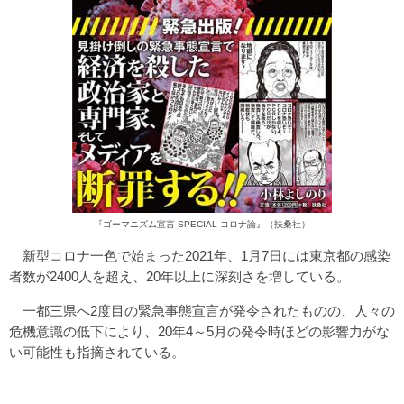
『
ゴーマニズム宣言 SPECIAL コロナ論
』（扶桑社）
新型コロナ一色で始まった2021年、1月7日には東京都の感染
者数が2400人を超え、20年以上に深刻さを増している。
一都三県へ2度目の緊急事態宣言が発令されたものの、人々の
危機意識の低下により、20年4～5月の発令時ほどの影響力がな
い可能性も指摘されている。