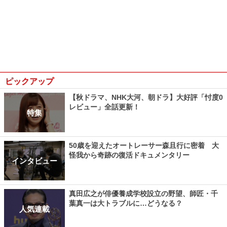
ピックアップ
【秋ドラマ、NHK大河、朝ドラ】大好評「忖度0
レビュー」全話更新！
特集
50歳を迎えたオートレーサー森且行に密着 大
怪我から奇跡の復活ドキュメンタリー
インタビュー
真田広之が俳優養成学校設立の野望、師匠・千
葉真一は大トラブルに…どうなる？
人気連載