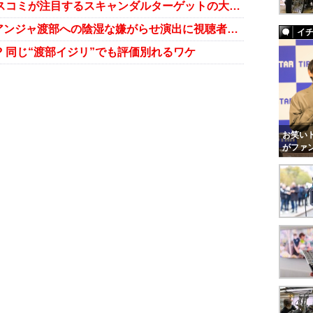
渡部＆東出以上の衝撃が!? 芸能マスコミが注目するスキャンダルターゲットの大物タレントはだれだ!?
『王様のブランチ』が大炎上！ アンジャ渡部への陰湿な嫌がらせ演出に視聴者と芸人から批判殺到
イ
 同じ“渡部イジリ”でも評価別れるワケ
お笑いト
がファ