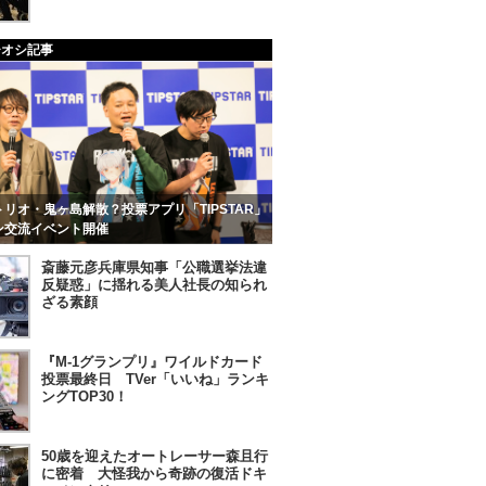
チオシ記事
リオ・鬼ヶ島解散？投票アプリ「TIPSTAR」
ン交流イベント開催
斎藤元彦兵庫県知事「公職選挙法違
反疑惑」に揺れる美人社長の知られ
ざる素顔
『M-1グランプリ』ワイルドカード
投票最終日 TVer「いいね」ランキ
ングTOP30！
50歳を迎えたオートレーサー森且行
に密着 大怪我から奇跡の復活ドキ