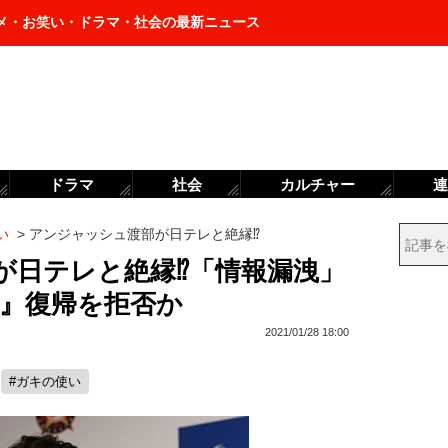
メ・お笑い・ドラマ・社会の最新ニュース
ドラマ
社会
カルチャー
連
い
>
アンジャッシュ渡部が日テレと絶縁⁉
が日テレと絶縁⁉「情報漏洩」
列』復帰を拒否か
2021/01/28 18:00
#ガキの使い