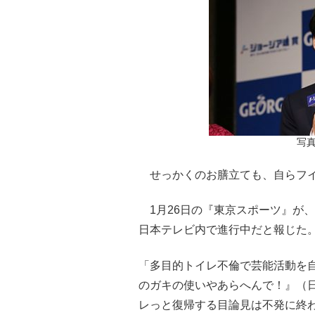
写真
せっかくのお膳立ても、自らフイ
1月26日の『東京スポーツ』が
日本テレビ内で進行中だと報じた
「多目的トイレ不倫で芸能活動を
のガキの使いやあらへんで！』（
レっと復帰する目論見は不発に終