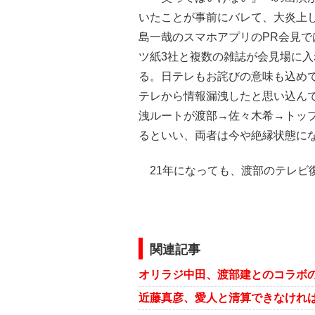
いたことが事前にバレて、大炎上し
島一哉のスマホアプリのPR会見
ツ紙3社と複数の雑誌が会見場に
る。日テレもお詫びの意味も込め
テレから情報漏洩したと思い込ん
洩ルートが渡部→佐々木希→トッ
るといい、両者は今や絶縁状態に
21年になっても、渡部のテレビ
関連記事