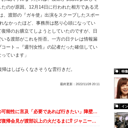
たのが原因。12月14日に行われた相方である児
では、渡部の『ガキ使』出演をスクープしたスポー
入れなかったほど、事務所は怒り心頭になってい
て復帰のお膳立てしようとしていたのですが、日
でいる渡部がこれを拒否。一方の日テレは情報漏
プコート→『週刊女性』の記者だった確信してい
なっています」
復帰はしばらくなさそうな雲行きだ。
特
最終更新：
2022/11/28 20:11
イ
オリラジ中田、渡部建とのコラボの可能性に言及「必要であれば行きたい」障壁となるのは吉本への配慮？
近藤真彦、愛人と清算できなければ復帰会見が渡部以上の火だるまに⁉ ジャニーズも苦悩