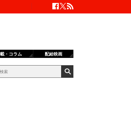
載・コラム
配給映画