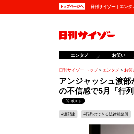
日刊サイゾー｜エンタ
エンタメ
お笑い
日刊サイゾー トップ
>
エンタメ
>
お笑
アンジャッシュ渡部
の不信感で5月『行
#渡部建
#行列のできる法律相談所