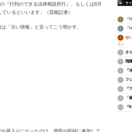
サ
の『行列のできる法律相談所行』、もしくは8月
しているといいます」（芸能記者）
『M
は「古い情報」と言ってこう明かす。
『M
せ
こ」
さ
飛
『
フ
『
「
『K
がお蔵入りになったのは、渡部が収録に参加して