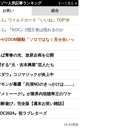
イゾー人気記事ランキング
すべて見る
お笑い
総合
-1』ワイルドカード「いいね」TOP30
-1』『KOC』2冠王者は現れるのか
いやZOOM騒動「ソロではなく見せ合いっ
らば青春の光、放尿企画を公開
躍する“元・吉本興業”芸人たち
水ダウ』コジマジックが炎上中
ジモンが暴露「共演NGのきっかけは……」
アメトーーク!』が業界内視聴率王のワケ
麻酔遊び」完全版【週末お笑い雑話】
OC2024』祝ラブレターズ
16:20更新