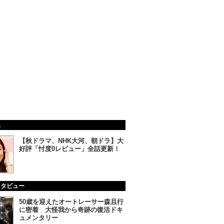
集
【秋ドラマ、NHK大河、朝ドラ】大
好評「忖度0レビュー」全話更新！
ンタビュー
50歳を迎えたオートレーサー森且行
に密着 大怪我から奇跡の復活ドキ
ュメンタリー