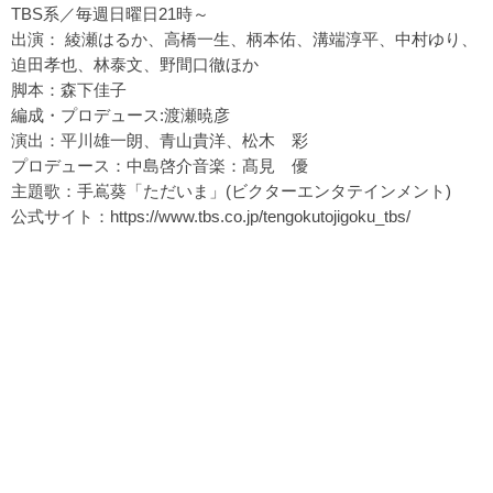
TBS系／毎週日曜日21時～
出演： 綾瀬はるか、高橋一生、柄本佑、溝端淳平、中村ゆり、
迫田孝也、林泰文、野間口徹ほか
脚本：森下佳子
編成・プロデュース:渡瀬暁彦
演出：平川雄一朗、青山貴洋、松木 彩
プロデュース：中島啓介音楽：髙見 優
主題歌：手嶌葵「ただいま」(ビクターエンタテインメント)
公式サイト：
https://www.tbs.co.jp/tengokutojigoku_tbs/