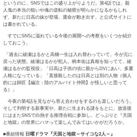
というのに、SNSではこの盛り上がりようだ。第4話では、殺
人鬼の本当の狙いや魂の逆転の秘密が明らかになるかもしれ
ず、新たに日高の妹が登場、運命が動き出す、と公式サイトに
は書かれている。
すでにSNSに溢れている今後の展開への考察をいくつか紹介
しておこう。
「過去に綾瀬はるかと高橋一生は入れ替わっていて、今が元に
戻った状態。綾瀬はるかが犯人。柄本佑は真相を知ってて、綾
瀬はるかの監視役」「日高は子供の頃に親からDVにあい、多重
人格になっている」「直接殺したのは日高とは別の人物（個人
的には師匠【編注：陸のアルバイト仲間】が怪しいと思って
る）」
今夜の第4話を見ながら答え合わせをするのも楽しいだろう。
そして判明する新事実や、新たに生まれる謎をもとに、放送後
にはまたSNSで白熱する推理合戦に参加し、どっぷりと『天国
と地獄』の世界にハマって楽しんでみてはいかがだろうか。
■番組情報
日曜ドラマ『天国と地獄～サイコな2人～』