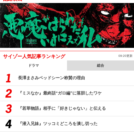
サイゾー人気記事ランキング
09:20更新
ドラマ
総合
長澤まさみベッドシーン称賛の理由
『ミスなか』最終話“ガロ編”に落胆したワケ
『若草物語』相手に「好きじゃない」と伝える
『潜入兄妹』ツッコミどころを潰し切った