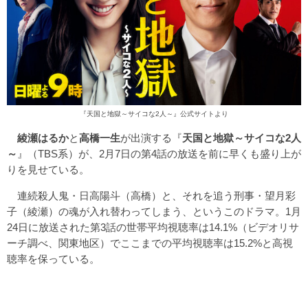
『
天国と地獄～サイコな2人～
』公式サイトより
綾瀬はるか
と
高橋一生
が出演する『
天国と地獄～サイコな2人
～
』（TBS系）が、2月7日の第4話の放送を前に早くも盛り上が
りを見せている。
連続殺人鬼・日高陽斗（高橋）と、それを追う刑事・望月彩
子（綾瀬）の魂が入れ替わってしまう、というこのドラマ。1月
24日に放送された第3話の世帯平均視聴率は14.1%（ビデオリサ
ーチ調べ、関東地区）でここまでの平均視聴率は15.2%と高視
聴率を保っている。