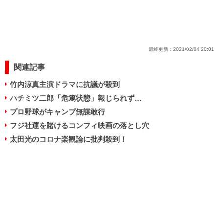
最終更新：
2021/02/04 20:01
関連記事
竹内涼真主演ドラマに抗議が殺到
ハチミツ二郎「危篤状態」報じられず…
プロ野球がキャンプ無謀敢行
フジ社運を賭けるコンフィ映画の落とし穴
太田光のコロナ楽観論に批判殺到！