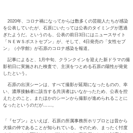
2020年、コロナ禍になってからは数多くの芸能人たちが感染
を公表していたが、石原にいたっては公表のタイミングが悪過
ぎたようだ。というのも、公表の前日3日にはニュースサイト
「ＮＥＷＳポストセブン」が、そして、4日発売の「女性セブ
ン」（小学館）が石原のコロナ感染を報道。
記事によると、1月中旬、クランクインを迎えた新ドラマの撮
影初日に実施された検査で、主演をつとめる石原の陽性が発覚
したという。
石原の出演シーンは、すべて撮影が延期になったものの、幸
い、濃厚接触者に該当する共演者はいなかったため、公表を控
えたとのこと。またほかのシーンから撮影が進められることに
なったというのだが……。
「『セブン』といえば、石原の所属事務所ホリプロとは昔から
犬猿の仲であることが知られている。そのため、まったく忖度