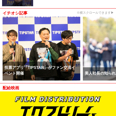
イチオシ記事
※横スクロールできます▶
投票アプリ「TIPSTAR」がファン交流イ
ベント開催
美人社長の知られ
配給映画