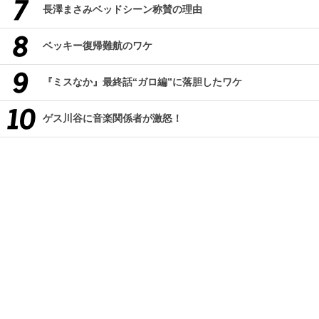
長澤まさみベッドシーン称賛の理由
ベッキー復帰難航のワケ
『ミスなか』最終話“ガロ編”に落胆したワケ
ゲス川谷に音楽関係者が激怒！