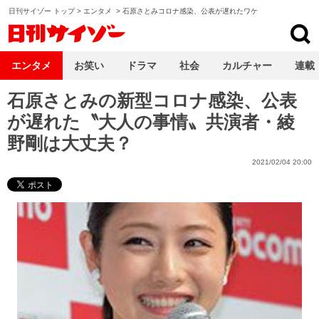
日刊サイゾー トップ
>
エンタメ
>
石原さとみコロナ感染、公表が遅れたワケ
日刊サイゾー
エンタメ
お笑い
ドラマ
社会
カルチャー
連載
石原さとみの新型コロナ感染、公表
が遅れた〝大人の事情〟共演者・綾
野剛は大丈夫？
2021/02/04 20:00