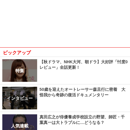
ピックアップ
【秋ドラマ、NHK大河、朝ドラ】大好評「忖度0
レビュー」全話更新！
特集
50歳を迎えたオートレーサー森且行に密着 大
怪我から奇跡の復活ドキュメンタリー
インタビュー
真田広之が俳優養成学校設立の野望、師匠・千
葉真一は大トラブルに…どうなる？
人気連載