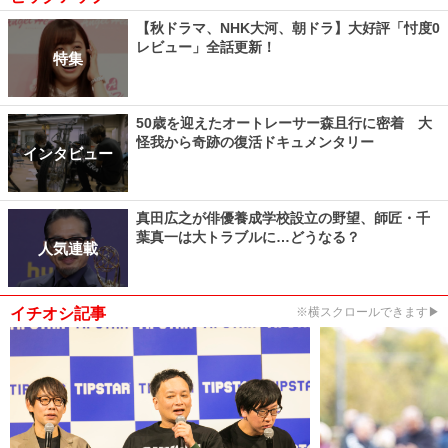
【秋ドラマ、NHK大河、朝ドラ】大好評「忖度0
レビュー」全話更新！
特集
50歳を迎えたオートレーサー森且行に密着 大
怪我から奇跡の復活ドキュメンタリー
インタビュー
真田広之が俳優養成学校設立の野望、師匠・千
葉真一は大トラブルに…どうなる？
人気連載
イチオシ記事
※横スクロールできます▶