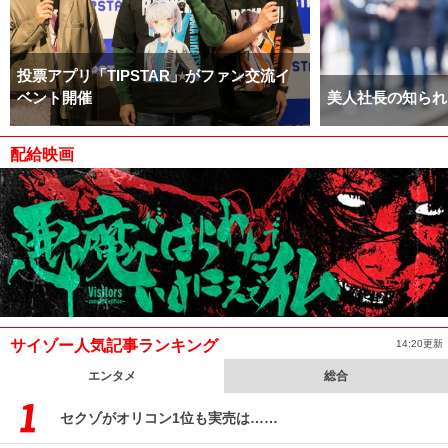
投票アプリ「TIPSTAR」がファン交流イ
ベント開催
美人社長の知られ
配給映画
サイゾー人気記事ランキング
14:20更新
エンタメ
総合
セクゾがオリコン1位も実売は……