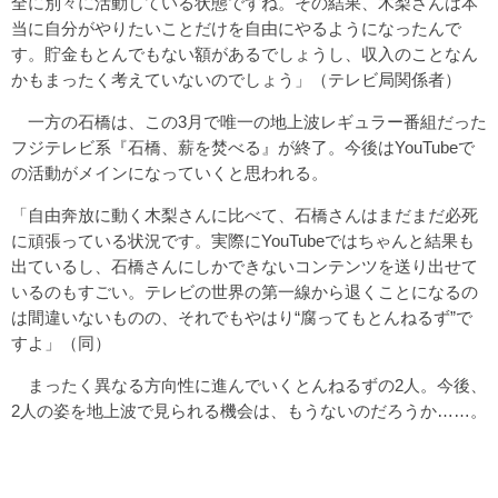
全に別々に活動している状態ですね。その結果、木梨さんは本
当に自分がやりたいことだけを自由にやるようになったんで
す。貯金もとんでもない額があるでしょうし、収入のことなん
かもまったく考えていないのでしょう」（テレビ局関係者）
一方の石橋は、この3月で唯一の地上波レギュラー番組だった
フジテレビ系『石橋、薪を焚べる』が終了。今後はYouTubeで
の活動がメインになっていくと思われる。
「自由奔放に動く木梨さんに比べて、石橋さんはまだまだ必死
に頑張っている状況です。実際にYouTubeではちゃんと結果も
出ているし、石橋さんにしかできないコンテンツを送り出せて
いるのもすごい。テレビの世界の第一線から退くことになるの
は間違いないものの、それでもやはり“腐ってもとんねるず”で
すよ」（同）
まったく異なる方向性に進んでいくとんねるずの2人。今後、
2人の姿を地上波で見られる機会は、もうないのだろうか……。