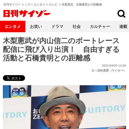
日刊サイゾー トップ
>
エンタメ
>
テレビ
>
木梨憲武、石橋貴明との距離感
日刊サイゾー
エンタメ
お笑い
ドラマ
社会
カルチャー
連載
木梨憲武が内山信二のボートレース
配信に飛び入り出演！ 自由すぎる
活動と石橋貴明との距離感
2021/03/25 12:00
文＝
浜松貴憲（ライター）