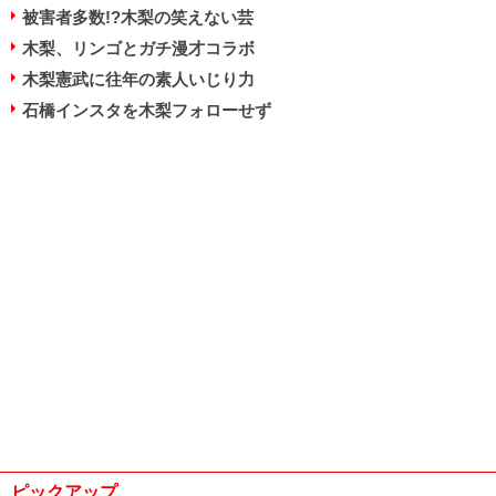
被害者多数!?木梨の笑えない芸
木梨、リンゴとガチ漫才コラボ
木梨憲武に往年の素人いじり力
石橋インスタを木梨フォローせず
ピックアップ