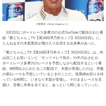
木梨憲武（Getty Imagesより）
3月22日にボートレース多摩川の公式YouTubeで配信された番
組『裏どちゃんこTV【第16回澤乃井カップ】3/22(4日目)』に、
とんねるずの木梨憲武が飛び入り出演する出来事があった。
『裏どちゃんこTV【第16回澤乃井カップ】3/22(4日目)』は、内
山信二とお笑いコンビ「モッツァレラ気分」の中川おさむが、
ボートレース多摩川のレースを予想しながら配信するという番
組。6時間以上にわたるこの配信で、木梨が登場したのは、序盤
の第2レースを予想しいているときのことだ。投票締め切りを待
っている時間に、いきなり木梨が登場し、そのままレースを見
届け、見事に舟券を当てると、あっという間に去っていった。