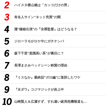
ハイスタ横山健は「カッコだけの男」
有名人サイン“ネット売買”の闇
瀧“極秘出演”の『全裸監督』はどうなる？
ジローラモがロケ中にガチナンパ
森下千里“意識高い系”が裏目に？
長澤まさみベッドシーン称賛の理由
『ミスなか』最終話“ガロ編”に落胆したワケ
『水ダウ』コジマジックが炎上中
山崎賢人＆広瀬すず、すれ違い破局危機報道も…