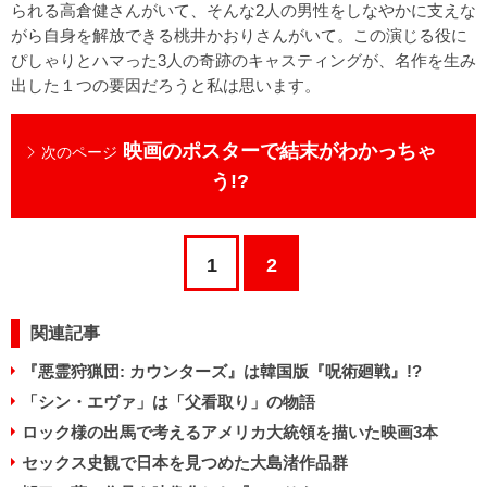
られる高倉健さんがいて、そんな2人の男性をしなやかに支えな
がら自身を解放できる桃井かおりさんがいて。この演じる役に
ぴしゃりとハマった3人の奇跡のキャスティングが、名作を生み
出した１つの要因だろうと私は思います。
映画のポスターで結末がわかっちゃ
次のページ
う!?
1
2
関連記事
『悪霊狩猟団: カウンターズ』は韓国版『呪術廻戦』!?
「シン・エヴァ」は「父看取り」の物語
ロック様の出馬で考えるアメリカ大統領を描いた映画3本
セックス史観で日本を見つめた大島渚作品群