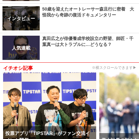
50歳を迎えたオートレーサー森且行に密着 大
怪我から奇跡の復活ドキュメンタリー
インタビュー
真田広之が俳優養成学校設立の野望、師匠・千
葉真一は大トラブルに…どうなる？
人気連載
イチオシ記事
※横スクロールできます▶
投票アプリ「TIPSTAR」がファン交流イ