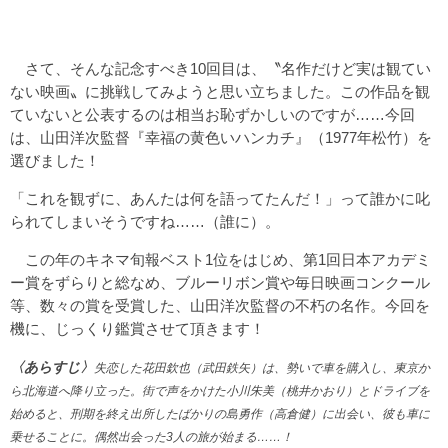
さて、そんな記念すべき10回目は、〝名作だけど実は観てい
ない映画〟に挑戦してみようと思い立ちました。この作品を観
ていないと公表するのは相当お恥ずかしいのですが……今回
は、山田洋次監督『幸福の黄色いハンカチ』（1977年松竹）を
選びました！
「これを観ずに、あんたは何を語ってたんだ！」って誰かに叱
られてしまいそうですね……（誰に）。
この年のキネマ旬報ベスト1位をはじめ、第1回日本アカデミ
ー賞をずらりと総なめ、ブルーリボン賞や毎日映画コンクール
等、数々の賞を受賞した、山田洋次監督の不朽の名作。今回を
機に、じっくり鑑賞させて頂きます！
〈あらすじ〉
失恋した花田欽也（武田鉄矢）は、勢いで車を購入し、東京か
ら北海道へ降り立った。街で声をかけた小川朱美（桃井かおり）とドライブを
始めると、刑期を終え出所したばかりの島勇作（高倉健）に出会い、彼も車に
乗せることに。偶然出会った3人の旅が始まる……！