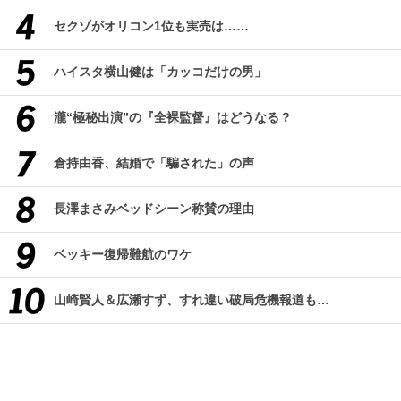
セクゾがオリコン1位も実売は……
ハイスタ横山健は「カッコだけの男」
瀧“極秘出演”の『全裸監督』はどうなる？
倉持由香、結婚で「騙された」の声
長澤まさみベッドシーン称賛の理由
ベッキー復帰難航のワケ
山崎賢人＆広瀬すず、すれ違い破局危機報道も…