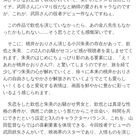
イチ。武田さんにハマり役だなと納得の愛されキャラなのです
が、これが、武田さんの役者デビュー作なんですねぇ。
この作品で欽也を演じていなかったら、あの金八先生もなか
ったかもしれない……そう思うととても感慨深いです。
そこに、桃井かおりさん演じる小川朱美の存在があって、欽
也と朱美、この2人のお騒がせコンビ感が視聴者を楽しませてく
れます。朱美のはじめにちょっぴり影のある要素には、「え！
あれが桃井かおりさん!?」と驚いてしまうのですが、旅を経て
少しずつ朱美の心が解れていくと、徐々に本来の桃井かおりさ
んの自由さしなやかさが解放されていくようでとても愛らし
い！くるくると変化する表情は、画面を鮮やかに豊かに彩って
いるよう感じられます。
失恋をした欽也と朱美のお騒がせ男女と、欽也とは真逆な性
格の勇作が、偶然この旅という形だからこそ出会い、時間を共
にできたという設定と3人のキャラクターバランス。これを、山
田監督ならではの喜劇要素を体現できる、今回役者デビューの
武田鉄矢さんがいて、映画界のスターであり、人情ものを演じ