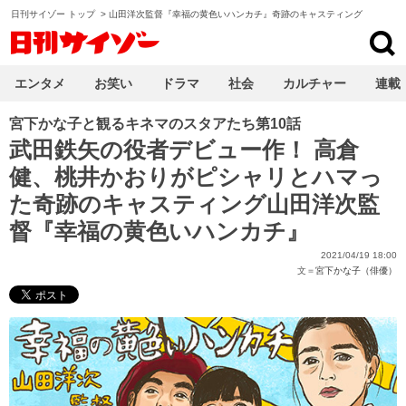
日刊サイゾー トップ
>
山田洋次監督『幸福の黄色いハンカチ』奇跡のキャスティング
日刊サイゾー
エンタメ
お笑い
ドラマ
社会
カルチャー
連載
宮下かな子と観るキネマのスタアたち第10話
武田鉄矢の役者デビュー作！ 高倉
健、桃井かおりがピシャリとハマっ
た奇跡のキャスティング山田洋次監
督『幸福の黄色いハンカチ』
2021/04/19 18:00
文＝
宮下かな子（俳優）