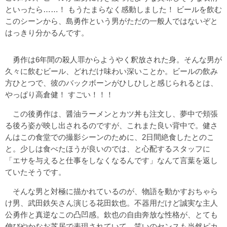
といったら……！ もうたまらなく感動しました！ ビールを飲む
このシーンから、島勇作という男がただの一般人ではないぞと
はっきり分かるんです。
勇作は6年間の殺人罪からようやく釈放された身。そんな男が
久々に飲むビール、どれだけ味わい深いことか。ビールの飲み
方ひとつで、彼のバックボーンがひしひしと感じられるとは、
やっぱり高倉健！ すごい！！！
この後勇作は、醤油ラーメンとカツ丼も注文し、夢中で頬張
る後ろ姿が映し出されるのですが、これまた良い背中で。健さ
んはこの食堂での撮影シーンのために、2日間絶食したとのこ
と。少しは食べたほうが良いのでは、と心配するスタッフに
「エサを与えると仕事をしなくなるんです」なんて言葉を返し
ていたそうです。
そんな男と対極に描かれているのが、物語を動かすおちゃら
け男、武田鉄矢さん演じる花田欽也。不器用だけど誠実な主人
公勇作と真逆なこの凸凹感。欽也の自由奔放な性格が、とても
伸びやかなお芝居で表現されていて、笑いのセンスも当然ピカ