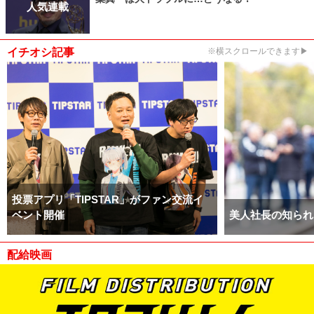
人気連載
イチオシ記事
※横スクロールできます▶
投票アプリ「TIPSTAR」がファン交流イ
ベント開催
美人社長の知られ
配給映画