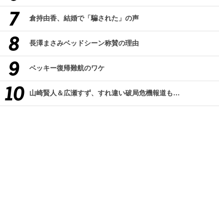
倉持由香、結婚で「騙された」の声
長澤まさみベッドシーン称賛の理由
ベッキー復帰難航のワケ
山崎賢人＆広瀬すず、すれ違い破局危機報道も…