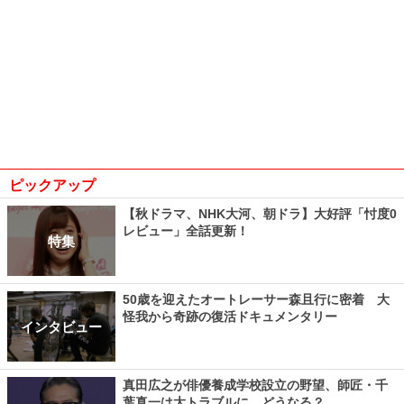
ピックアップ
【秋ドラマ、NHK大河、朝ドラ】大好評「忖度0
レビュー」全話更新！
特集
50歳を迎えたオートレーサー森且行に密着 大
怪我から奇跡の復活ドキュメンタリー
インタビュー
真田広之が俳優養成学校設立の野望、師匠・千
葉真一は大トラブルに…どうなる？