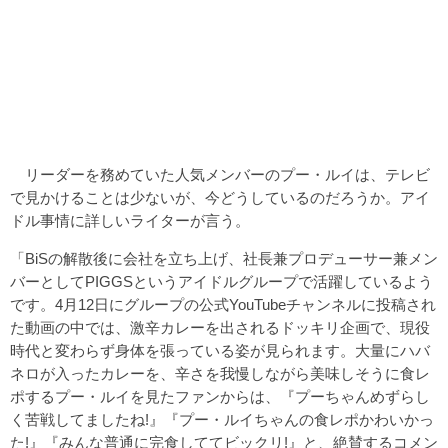
リーダーを務めていた人気メンバーのプー・ルイは、テレビ
で見かけることは少ないが、今どうしているのだろうか。アイ
ドル事情に詳しいライターが言う。
「BiSの解散後に会社を立ち上げ、社長兼プロデューサー兼メン
バーとしてPIGGSというアイドルグループで活躍しているよう
です。4月12日にグループの公式YouTubeチャンネルに投稿され
た動画の中では、激辛カレーを出されるドッキリ企画で、現役
時代と変わらず身体を張っている姿が見られます。大量にハバ
ネロが入ったカレーを、辛さを我慢しながら美味しそうに食レ
ポするプー・ルイを見たファンからは、『プーちゃんめずらし
く苦戦してましたね!』『プー・ルイちゃんの食レポかわいかっ
た!』『みんな普通に完食しててビックリ!』と、絶賛するコメン