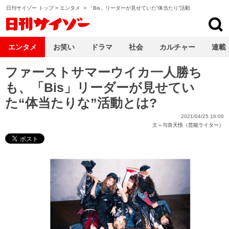
日刊サイゾー トップ
>
エンタメ
>
「Bis」リーダーが見せていた“体当たり”活動
日刊サイゾー
エンタメ
お笑い
ドラマ
社会
カルチャー
連載
ファーストサマーウイカ一人勝ち
も、「Bis」リーダーが見せてい
た“体当たりな”活動とは?
2021/04/25 16:00
文＝
与良天悟（芸能ライター）