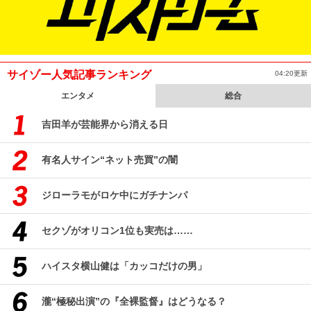
サイゾー人気記事ランキング
04:20更新
エンタメ
総合
吉田羊が芸能界から消える日
有名人サイン“ネット売買”の闇
ジローラモがロケ中にガチナンパ
セクゾがオリコン1位も実売は……
ハイスタ横山健は「カッコだけの男」
瀧“極秘出演”の『全裸監督』はどうなる？