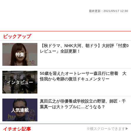
最終更新：
2021/05/17 12:30
ピックアップ
【秋ドラマ、NHK大河、朝ドラ】大好評「忖度0
レビュー」全話更新！
特集
50歳を迎えたオートレーサー森且行に密着 大
怪我から奇跡の復活ドキュメンタリー
インタビュー
真田広之が俳優養成学校設立の野望、師匠・千
葉真一は大トラブルに…どうなる？
人気連載
イチオシ記事
※横スクロールできます▶