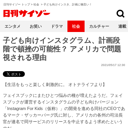
日刊サイゾー トップ
>
社会
>
子ども向けインスタ、計画に物言い！
日刊サイゾー
エンタメ
お笑い
ドラマ
社会
カルチャー
連載
子ども向けインスタグラム、計画段
階で頓挫の可能性？ アメリカで問題
視される理由
2021/05/17 12:30
【
生活をもっと楽しく刺激的に。 オトナライフ
より】
フェイスブックにまたひとつ悩みの種が増えたようだ。フェイ
スブックが運営するインスタグラムの子ども向けバージョン
「Instagram For Kids（仮称）」の開発を進める同社のCEOであ
るマーク・ザッカーバーグ氏に対し、アメリカの各州の司法長
官が連名で同サービスのリリースを中止するよう求めたという