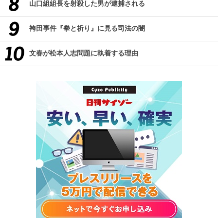
山口組組長を射殺した男が逮捕される
袴田事件『拳と祈り』に見る司法の闇
文春が松本人志問題に執着する理由