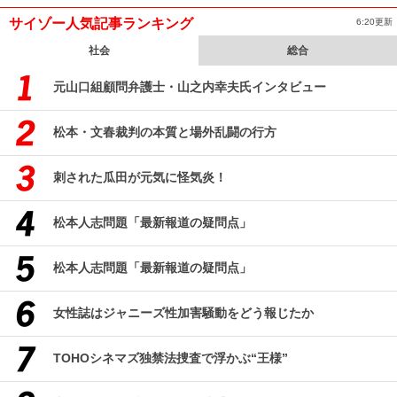
サイゾー人気記事ランキング
6:20更新
社会
総合
元山口組顧問弁護士・山之内幸夫氏インタビュー
松本・文春裁判の本質と場外乱闘の行方
刺された瓜田が元気に怪気炎！
松本人志問題「最新報道の疑問点」
松本人志問題「最新報道の疑問点」
女性誌はジャニーズ性加害騒動をどう報じたか
TOHOシネマズ独禁法捜査で浮かぶ“王様”