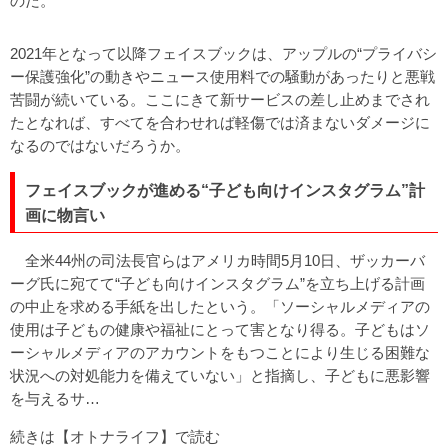
のだ。
2021年となって以降フェイスブックは、アップルの“プライバシ
ー保護強化”の動きやニュース使用料での騒動があったりと悪戦
苦闘が続いている。ここにきて新サービスの差し止めまでされ
たとなれば、すべてを合わせれば軽傷では済まないダメージに
なるのではないだろうか。
フェイスブックが進める“子ども向けインスタグラム”計
画に物言い
全米44州の司法長官らはアメリカ時間5月10日、ザッカーバ
ーグ氏に宛てて“子ども向けインスタグラム”を立ち上げる計画
の中止を求める手紙を出したという。「ソーシャルメディアの
使用は子どもの健康や福祉にとって害となり得る。子どもはソ
ーシャルメディアのアカウントをもつことにより生じる困難な
状況への対処能力を備えていない」と指摘し、子どもに悪影響
を与えるサ…
続きは【オトナライフ】で読む