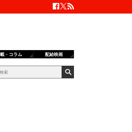
載・コラム
配給映画