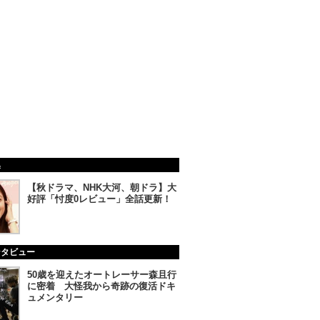
集
【秋ドラマ、NHK大河、朝ドラ】大
好評「忖度0レビュー」全話更新！
ンタビュー
50歳を迎えたオートレーサー森且行
に密着 大怪我から奇跡の復活ドキ
ュメンタリー