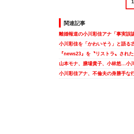
1
関連記事
小川彩佳を「かわいそう」と語る古
『news23』を〝リストラ〟さ
山本モナ、膳場貴子、小林悠…小川