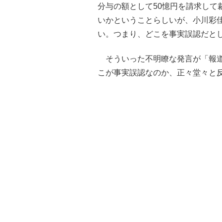
分与の額として50憶円を請求して
いかということらしいが、小川彩佳
い。つまり、どこを事実誤認だと
そういった不明瞭な発言が「報道
こが事実誤認なのか、正々堂々と