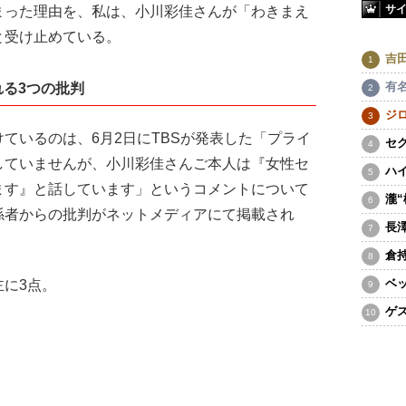
サ
まった理由を、私は、小川彩佳さんが「わきまえ
と受け止めている。
吉
有
れる3つの批判
ジ
いるのは、6月2日にTBSが発表した「プライ
セ
していませんが、小川彩佳さんご本人は『女性セ
ハ
ます』と話しています」というコメントについて
瀧
係者からの批判がネットメディアにて掲載され
長
倉
ベ
に3点。
ゲ