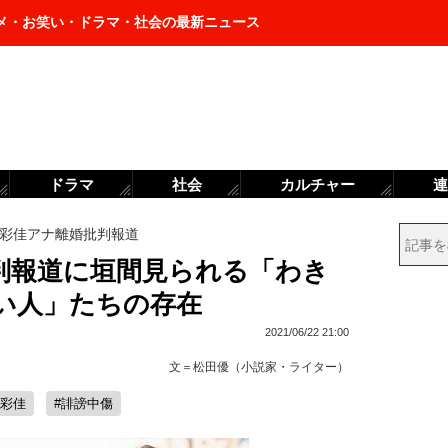
メ・お笑い・ドラマ・社会の最新ニュース
ドラマ
社会
カルチャー
連
彩佳アナ離婚批判報道
判報道に垣間見られる「わき
い人」たちの存在
2021/06/22 21:00
文＝
松田優（小説家・ライター）
川彩佳
#誹謗中傷