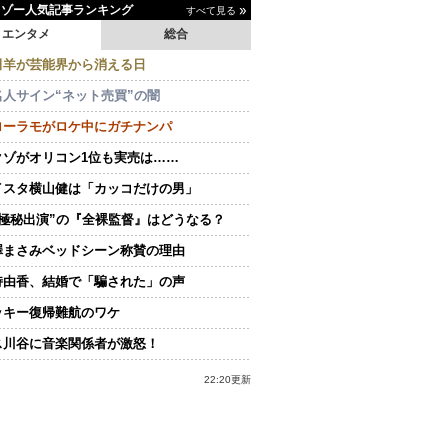
イゾー人気記事ランキング
すべて見る
エンタメ
総合
田羊が芸能界から消える日
名人サイン“ネット売買”の闇
ローラモがロケ中にガチナンパ
クゾがオリコン1位も実売は……
イスタ横山健は「カッコだけの男」
“極秘出演”の『全裸監督』はどうなる？
澤まさみベッドシーン称賛の理由
持由香、結婚で「騙された」の声
ッキー復帰難航のワケ
ス川谷に音楽関係者が激怒！
22:20更新