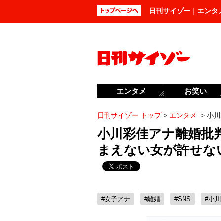
日刊サイゾー｜エンタ
エンタメ
お笑い
日刊サイゾー トップ
>
エンタメ
>
小川
小川彩佳アナ離婚批
まえない女が許せな
#女子アナ
#離婚
#SNS
#小