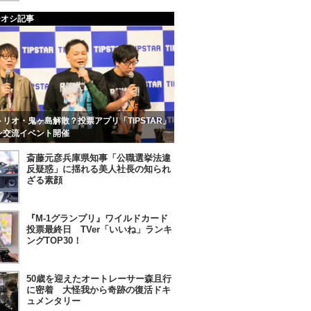
チオシ記事
リオ・鬼ヶ島解散？投票アプリ「TIPSTAR」
ン交流イベント開催
斎藤元彦兵庫県知事「公職選挙法違
反疑惑」に揺れる美人社長の知られ
ざる素顔
『M-1グランプリ』ワイルドカード
投票最終日 TVer「いいね」ランキ
ングTOP30！
50歳を迎えたオートレーサー森且行
に密着 大怪我から奇跡の復活ドキ
ュメンタリー