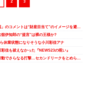
2
3
離婚報道の小川彩佳アナ「事実誤認」のコメントは“財産目当て”のイメージを避けるため？
舘伊知郎の“提言”は裸の王様か?
れたら休業状態になりそうな小川彩佳アナ
彩佳も祓えなかった『NEWS23の呪い』
小川彩佳アナ、不倫夫の身勝手な行動でさらなる打撃…セカンドリークをとめられなかった？