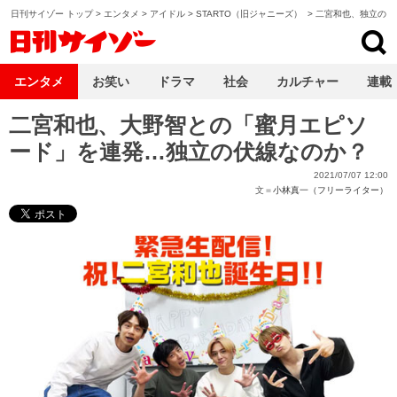
日刊サイゾー トップ
>
エンタメ
>
アイドル
>
STARTO（旧ジャニーズ）
>
二宮和也、独立の“伏
日刊サイゾー
エンタメ
お笑い
ドラマ
社会
カルチャー
連載
二宮和也、大野智との「蜜月エピソ
ード」を連発…独立の伏線なのか？
2021/07/07 12:00
文＝
小林真一（フリーライター）