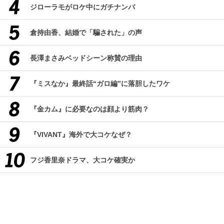
ジローラモがロケ中にガチナンパ
倉持由香、結婚で「騙された」の声
長澤まさみベッドシーン称賛の理由
『ミスなか』最終話“ガロ編”に落胆したワケ
『金カム』に必要なのは顔より筋肉？
『VIVANT』海外で大コケなぜ？
フジ香里奈ドラマ、大コケ確実か