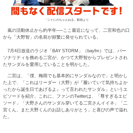
「ジャにのちゃんねる」
動画
より
嵐の活動休止から約半年──ここ最近になって、二宮和也の口
から「大野智」の名前が頻繁に発せられている。
7月4日放送のラジオ「BAY STORM」（bayfm）では、パー
ソナリティを務める二宮が、かつて大野智からプレゼントされ
たサンダルを愛用していることを明かした。
二宮は、「僕、梅雨でも基本的にサンダルなので」と明かし
た上で、「これはリーダー（大野）が『履いていて気持ちよか
ったから誕生日であげるよ』って言われたサンダル」というエ
ピソードを紹介。これに、ファンのTwitterは、「尊すぎるエピ
ソード」「大野さんのサンダル穿いてる二宮さんイイネ」「二
宮くん、また大野くんのお話しありがとう」と喜びの声で溢れ
た。