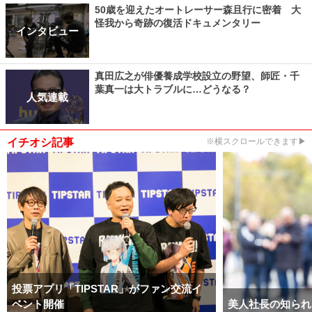
50歳を迎えたオートレーサー森且行に密着 大
怪我から奇跡の復活ドキュメンタリー
インタビュー
真田広之が俳優養成学校設立の野望、師匠・千
葉真一は大トラブルに…どうなる？
人気連載
イチオシ記事
※横スクロールできます▶
投票アプリ「TIPSTAR」がファン交流イ
ベント開催
美人社長の知られ