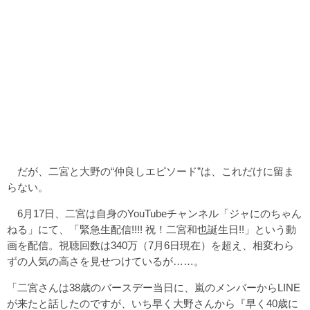
だが、二宮と大野の“仲良しエピソード”は、これだけに留ま
らない。
6月17日、二宮は自身のYouTubeチャンネル「ジャにのちゃん
ねる」にて、「緊急生配信!!!! 祝！二宮和也誕生日!!」という動
画を配信。視聴回数は340万（7月6日現在）を超え、相変わら
ずの人気の高さを見せつけているが……。
「二宮さんは38歳のバースデー当日に、嵐のメンバーからLINE
が来たと話したのですが、いち早く大野さんから『早く40歳に