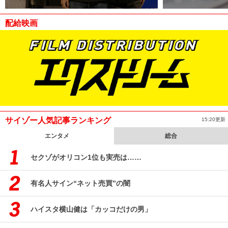
配給映画
サイゾー人気記事ランキング
15:20更新
エンタメ
総合
セクゾがオリコン1位も実売は……
有名人サイン“ネット売買”の闇
ハイスタ横山健は「カッコだけの男」