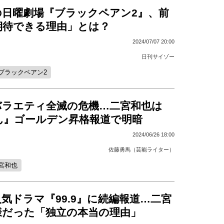
の日曜劇場『ブラックペアン2』、前
期待できる理由」とは？
2024/07/07 20:00
日刊サイゾー
ブラックペアン2
バラエティ全滅の危機…二宮和也は
ん』ゴールデン昇格報道で明暗
2024/06/26 18:00
佐藤勇馬（芸能ライター）
宮和也
気ドラマ『99.9』に続編報道…二宮
様だった「独立の本当の理由」