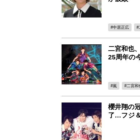
中居正広
二宮和也
25周年の
嵐
二宮和
櫻井翔の冠
了…フジ