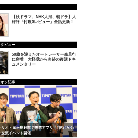
集
【秋ドラマ、NHK大河、朝ドラ】大
好評「忖度0レビュー」全話更新！
ンタビュー
50歳を迎えたオートレーサー森且行
に密着 大怪我から奇跡の復活ドキ
ュメンタリー
チオシ記事
リオ・鬼ヶ島解散？投票アプリ「TIPSTAR」
ン交流イベント開催