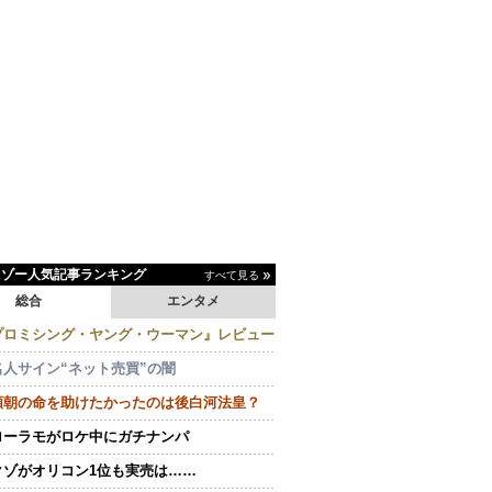
イゾー人気記事ランキング
すべて見る
総合
エンタメ
プロミシング・ヤング・ウーマン』レビュー
名人サイン“ネット売買”の闇
頼朝の命を助けたかったのは後白河法皇？
ローラモがロケ中にガチナンパ
クゾがオリコン1位も実売は……