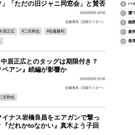
ツ」「ただの旧ジャニ同窓会」と賛否
ハ
瀧
2024/03/05 18:00
佐藤勇馬（芸能ライター）
南
中居正広
二宮和也
佐藤勝利
倉
長
い
、中居正広とのタッグは期限付き？
クペアン』続編が影響か
2024/02/20 15:30
佐藤勇馬（芸能ライター）
二宮和也
マイナス岩橋良昌をエアガンで撃っ
？『だれかtoなかい』真木よう子回