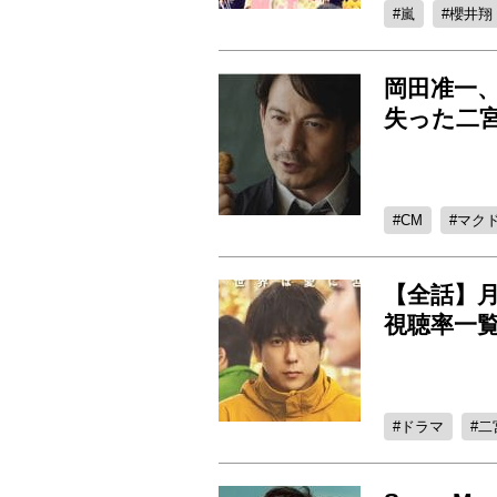
嵐
櫻井翔
岡田准一
失った二
CM
マク
【全話】月
視聴率一
ドラマ
二