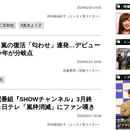
特
2024/02/19 14:00
仲宗根由紀子（エンタメ系ライター）
二宮和也
真木よう子
イ
、嵐の復活「匂わせ」連発…デビュー
今年が分岐点
2024/01/24 18:00
佐藤勇馬（芸能ライター）
イ
也
番組『SHOWチャンネル』3月終
＆日テレ「嵐枠消滅」にファン嘆き
2024/01/17 20:00
お笑いト
仲宗根由紀子（エンタメ系ライター）
がファ