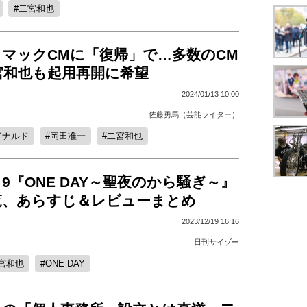
二宮和也
、マックCMに「復帰」で…多数のCM
宮和也も起用再開に希望
2024/01/13 10:00
佐藤勇馬（芸能ライター）
ドナルド
岡田准一
二宮和也
9『ONE DAY～聖夜のから騒ぎ～』
覧、あらすじ＆レビューまとめ
2023/12/19 16:16
日刊サイゾー
宮和也
ONE DAY