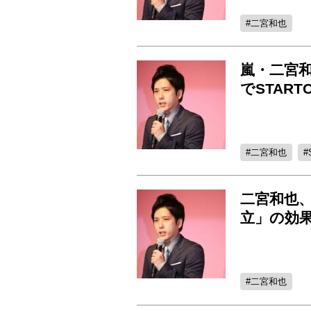
二宮和也
嵐・二宮
でSTAR
二宮和也
二宮和也
立」の効
二宮和也