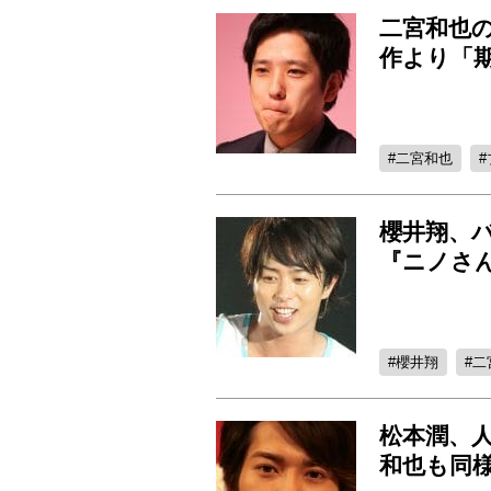
二宮和也
作より「
二宮和也
櫻井翔、
『ニノさ
櫻井翔
二
松本潤、人
和也も同