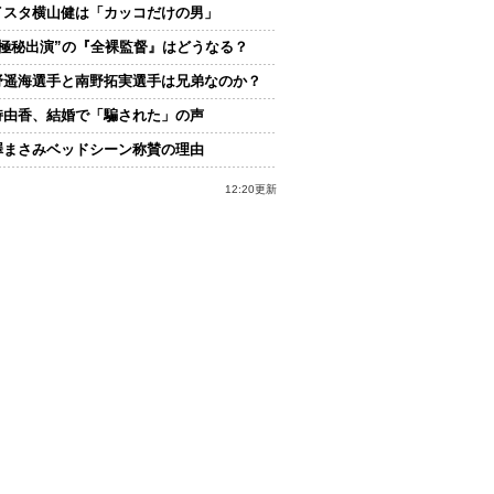
イスタ横山健は「カッコだけの男」
“極秘出演”の『全裸監督』はどうなる？
野遥海選手と南野拓実選手は兄弟なのか？
持由香、結婚で「騙された」の声
澤まさみベッドシーン称賛の理由
12:20更新