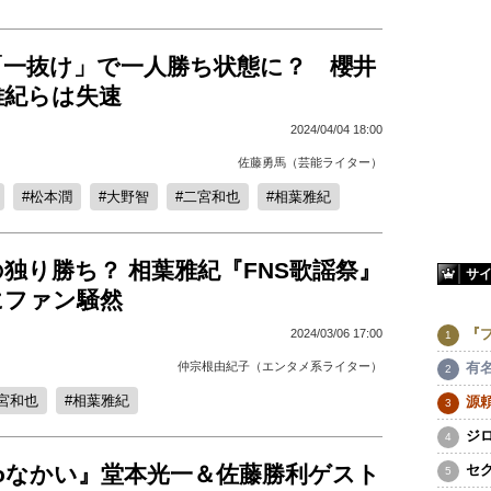
「一抜け」で一人勝ち状態に？ 櫻井
雅紀らは失速
2024/04/04 18:00
佐藤勇馬（芸能ライター）
松本潤
大野智
二宮和也
相葉雅紀
独り勝ち？ 相葉雅紀『FNS歌謡祭』
サ
にファン騒然
『
2024/03/06 17:00
仲宗根由紀子（エンタメ系ライター）
有
宮和也
相葉雅紀
源
ジ
toなかい』堂本光一＆佐藤勝利ゲスト
セ