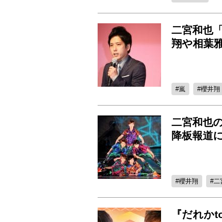
二宮和也
翔や相葉
嵐
櫻井翔
二宮和也の
降板報道
櫻井翔
二
『だれか