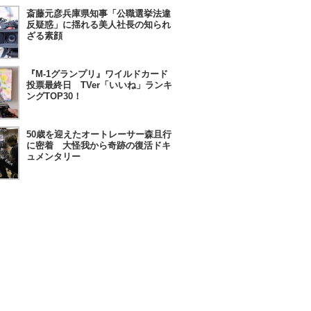
斎藤元彦兵庫県知事「公職選挙法違
反疑惑」に揺れる美人社長の知られ
ざる素顔
『M-1グランプリ』ワイルドカード
投票最終日 TVer「いいね」ランキ
ングTOP30！
50歳を迎えたオートレーサー森且行
に密着 大怪我から奇跡の復活ドキ
ュメンタリー