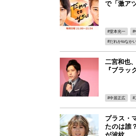
で「激ア
堂本光一
だれかtoなか
二宮和也
『ブラッ
中居正広
プラス・
たのは誰
が波紋