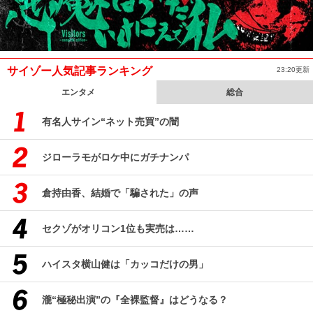
サイゾー人気記事ランキング
23:20更新
エンタメ
総合
有名人サイン“ネット売買”の闇
ジローラモがロケ中にガチナンパ
倉持由香、結婚で「騙された」の声
セクゾがオリコン1位も実売は……
ハイスタ横山健は「カッコだけの男」
瀧“極秘出演”の『全裸監督』はどうなる？