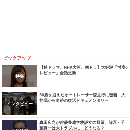
ピックアップ
【秋ドラマ、NHK大河、朝ドラ】大好評「忖度0
レビュー」全話更新！
特集
50歳を迎えたオートレーサー森且行に密着 大
怪我から奇跡の復活ドキュメンタリー
インタビュー
真田広之が俳優養成学校設立の野望、師匠・千
葉真一は大トラブルに…どうなる？