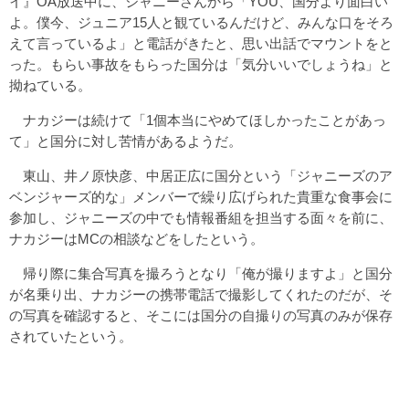
イ』OA放送中に、ジャニーさんから「YOU、国分より面白い
よ。僕今、ジュニア15人と観ているんだけど、みんな口をそろ
えて言っているよ」と電話がきたと、思い出話でマウントをと
った。もらい事故をもらった国分は「気分いいでしょうね」と
拗ねている。
ナカジーは続けて「1個本当にやめてほしかったことがあっ
て」と国分に対し苦情があるようだ。
東山、井ノ原快彦、中居正広に国分という「ジャニーズのア
ベンジャーズ的な」メンバーで繰り広げられた貴重な食事会に
参加し、ジャニーズの中でも情報番組を担当する面々を前に、
ナカジーはMCの相談などをしたという。
帰り際に集合写真を撮ろうとなり「俺が撮りますよ」と国分
が名乗り出、ナカジーの携帯電話で撮影してくれたのだが、そ
の写真を確認すると、そこには国分の自撮りの写真のみが保存
されていたという。