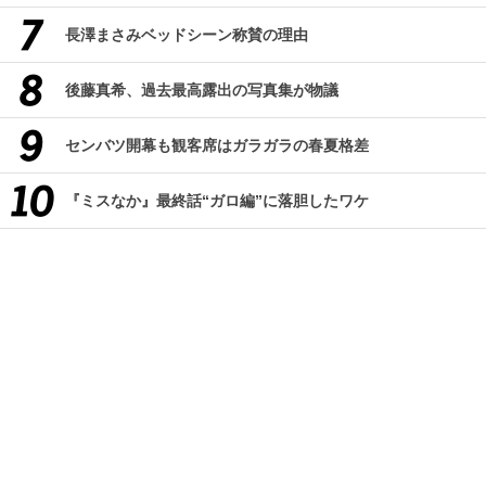
長澤まさみベッドシーン称賛の理由
後藤真希、過去最高露出の写真集が物議
センバツ開幕も観客席はガラガラの春夏格差
『ミスなか』最終話“ガロ編”に落胆したワケ