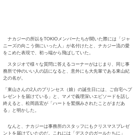
ナカジーの所以をTOKIOメンバーたちが聞いた際には「ジャ
ニーズの向こう側にいった人」が名付けたと、ナカジー流の愛
をこめた表現で、初っ端から飛ばしていた。
スタジオで様々な質問に答えるコーナーがはじまり、同じ事
務所で仲のいい人の話になると、意外にも大先輩である東山紀
之の名が。
「東山さんの2人のプリンセス（娘）の誕生日には、ご自宅へプ
レゼントを届けている」と、マメで義理深いエピソードを話し
終えると、松岡昌宏が「ハートを鷲掴みされたことがまだあ
る」と明かした。
なんと、ナカジーは事務所のスタッフにもクリスマスプレゼ
ントを届けていたのだ。これには「デスクのガールたちに」