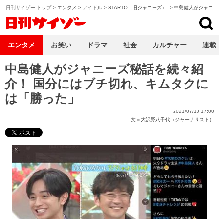
日刊サイゾー トップ
>
エンタメ
>
アイドル
>
STARTO（旧ジャニーズ）
>
中島健人がジャニー
日刊サイゾー
エンタメ
お笑い
ドラマ
社会
カルチャー
連載
中島健人がジャニーズ秘話を続々紹
介！ 国分にはブチ切れ、キムタクに
は「勝った」
2021/07/10 17:00
文＝
大沢野八千代（ジャーナリスト）