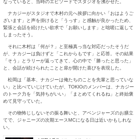
なっていると、当時のエピソードでスタジオを沸かせた。
ナカジーがスタジオで木村の元へ挨拶に向かい「おはようご
ざいます」と声を掛けると「うっす」と感触が良かったため、
緊張と会話を続けたい欲求で「お願いします」と咄嗟に返して
しまったそう。
それに木村は「何が？」と至極真っ当な対応だったそうだ
が、ナカジーは負けずと「これからもです」と応答。その結果
「そう」とラリーが返ってきて、心の中で「勝ったと思った」
と、会話が続けられたことと扉が開けた喜びを表現した。
松岡は「基本、ナカジーは俺たちのことを先輩と思っていな
い」と比べていじけていたが、TOKIOのメンバーは、ナカジー
のトーク力を「気持ちがいい」「まとめてくれるね」と終始褒
めて見守っていた。
その物怖じしないその振る舞いと、アベンジャーズのお膳立
てで、ジャニーズの次期エースMCになる日は近いかもしれな
い。