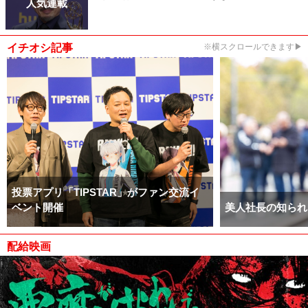
人気連載
イチオシ記事
※横スクロールできます▶
投票アプリ「TIPSTAR」がファン交流イ
ベント開催
美人社長の知られ
配給映画