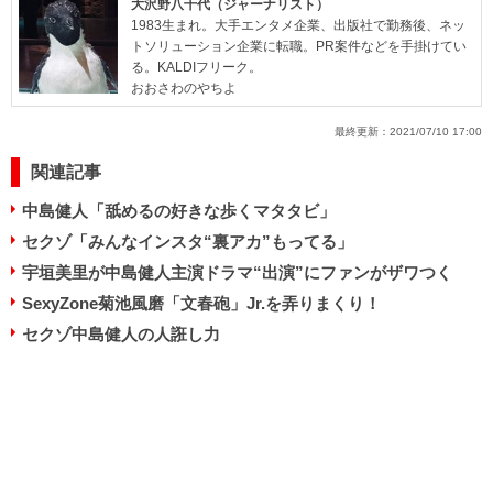
大沢野八千代（ジャーナリスト）
1983生まれ。大手エンタメ企業、出版社で勤務後、ネッ
トソリューション企業に転職。PR案件などを手掛けてい
る。KALDIフリーク。
おおさわのやちよ
最終更新：
2021/07/10 17:00
関連記事
中島健人「舐めるの好きな歩くマタタビ」
セクゾ「みんなインスタ“裏アカ”もってる」
宇垣美里が中島健人主演ドラマ“出演”にファンがザワつく
SexyZone菊池風磨「文春砲」Jr.を弄りまくり！
セクゾ中島健人の人誑し力