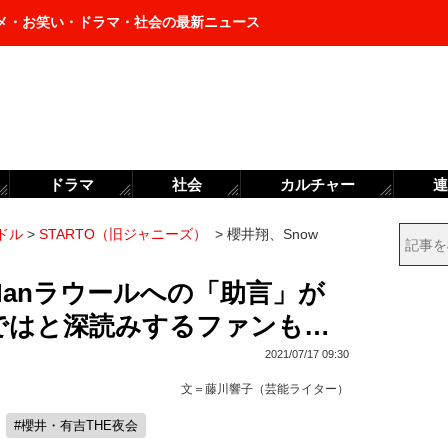
メ・お笑い・ドラマ・社会の最新ニュース
ドラマ
社会
カルチャー
連
ドル
>
STARTO（旧ジャニーズ）
>
櫻井翔、Snow
 Manラウールへの「助言」が
」ではと深読みするファンも…
2021/07/17 09:30
文＝
藤川響子（芸能ライター）
#櫻井・有吉THE夜会