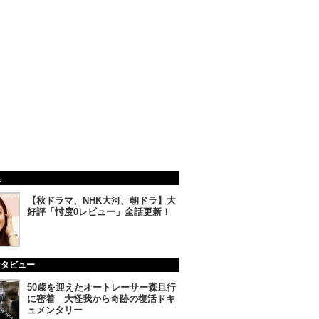
集
【秋ドラマ、NHK大河、朝ドラ】大
好評「忖度0レビュー」全話更新！
ンタビュー
50歳を迎えたオートレーサー森且行
に密着 大怪我から奇跡の復活ドキ
ュメンタリー