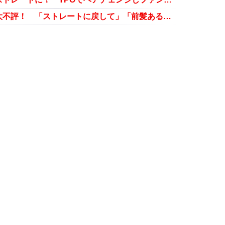
嵐・櫻井翔、渾身のパーマヘアが大不評！ 「ストレートに戻して」「前髪ある方がいい」