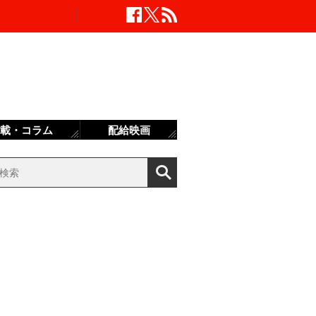
載・コラム
配給映画