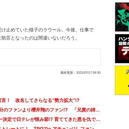
け止めていた様子のラウール。今後、仕事で
な助言となったのは間違いないだろう。
最終更新：
2021/07/17 09:30
言！ 改名してさらなる“勢力拡大”!?
KAT-TUN上田竜也、大事なのは自分のファンより櫻井翔のファン!? 「兄貴の姉さん」呼びにファン爆笑！
嵐・櫻井翔、NHK五輪ナビゲーター決定で日テレが恨み節!? 育ててきた恩を仇で返す？
嵐・櫻井翔、大不評パーマヘアをストレートに！ TPOでヘアチェンジしファン万々歳！