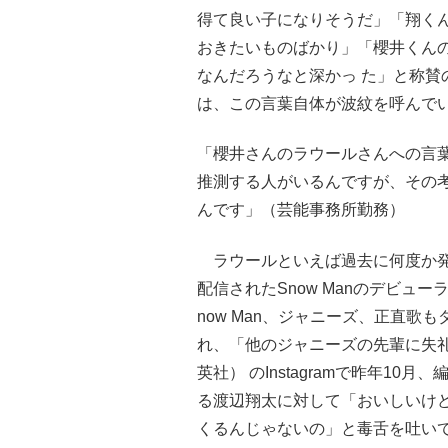
得て良い子になりそうだ」「翔く
おきたいものばかり」「櫻井くん
なんだろうなと深かっ た」と称賛
は、この言葉自体が波紋を呼んで
「櫻井さんのラウールさんへの言葉
推測する人がいるんですが、その
んです」（芸能事務所勤務）
ラウールといえば過去に何度か発言
配信されたSnow Manのデビューライブ
now Man、ジャニーズ、正直
れ、「他のジャニーズの先輩に失礼
英社） のInstagramで昨年1
る渡辺翔太に対して「おいしいけ
くるんじゃないの」と毒舌を吐い