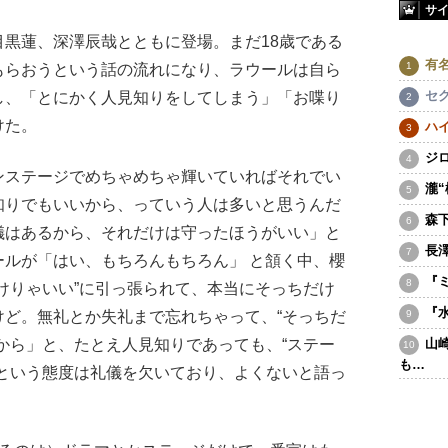
サ
黒蓮、深澤辰哉とともに登場。まだ18歳である
有
もらおうという話の流れになり、ラウールは自ら
セ
し、「とにかく人見知りをしてしまう」「お喋り
けた。
ハ
ジ
ステージでめちゃめちゃ輝いていればそれでい
瀧
知りでもいいから、っていう人は多いと思うんだ
森
儀はあるから、それだけは守ったほうがいい」と
長
ルが「はい、もちろんもちろん」 と頷く中、櫻
『
けりゃいい”に引っ張られて、本当にそっちだけ
『
けど。無礼とか失礼まで忘れちゃって、“そっちだ
から」と、たとえ人見知りであっても、“ステー
山
も…
”という態度は礼儀を欠いており、よくないと語っ