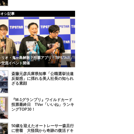
チオシ記事
リオ・鬼ヶ島解散？投票アプリ「TIPSTAR」
ン交流イベント開催
斎藤元彦兵庫県知事「公職選挙法違
反疑惑」に揺れる美人社長の知られ
ざる素顔
『M-1グランプリ』ワイルドカード
投票最終日 TVer「いいね」ランキ
ングTOP30！
50歳を迎えたオートレーサー森且行
に密着 大怪我から奇跡の復活ドキ