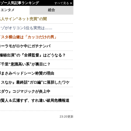
イゾー人気記事ランキング
すべて見る
エンタメ
総合
名人サイン“ネット売買”の闇
クゾがオリコン1位も実売は……
イスタ横山健は「カッコだけの男」
ローラモがロケ中にガチナンパ
“極秘出演”の『全裸監督』はどうなる？
下千里“意識高い系”が裏目に？
澤まさみベッドシーン称賛の理由
ミスなか』最終話“ガロ編”に落胆したワケ
水ダウ』コジマジックが炎上中
崎賢人＆広瀬すず、すれ違い破局危機報道
23:20更新