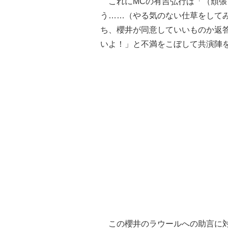
これにMCの有吉弘行は「（頑張
う……（やる気のない仕草をして
ち、櫻井が同意していいものか返
いよ！」と不満をこぼして共演陣
この櫻井のラウールへの助言に対