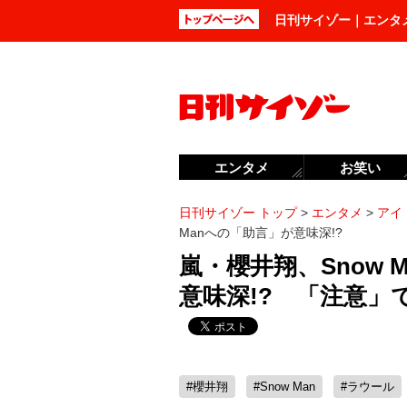
日刊サイゾー｜エンタ
エンタメ
お笑い
日刊サイゾー トップ
>
エンタメ
>
アイ
Manへの「助言」が意味深!?
嵐・櫻井翔、Snow
意味深!? 「注意
#櫻井翔
#Snow Man
#ラウール