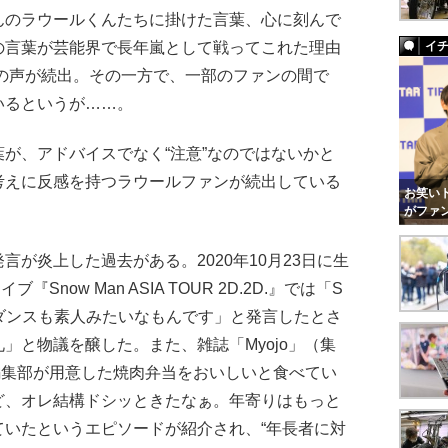
んのラウールくんたちに掛けた言葉、心に刻んで
の言葉が芸能界で長年嵐として戦ってこれた理由
イ
の声が続出。その一方で、一部のファンの間で
いるというが……。
が、アドバイスでなく“注意”なのではないかと
考えに反感を持つラウールファンが続出している
お笑いト
がファ
が炎上した過去がある。2020年10月23日に生
『Snow Man ASIA TOUR 2D.2D.』では「S
歌もダンスも素人みたいなもんです」と発言したとさ
」と物議を醸した。また、雑誌「Myojo」（集
0月、編集部が用意した焼肉弁当をおいしいと食べてい
ど、オレ結構ドシッときたなぁ。年寄りはもっと
ていたというエピソードが紹介され、“年長者に対