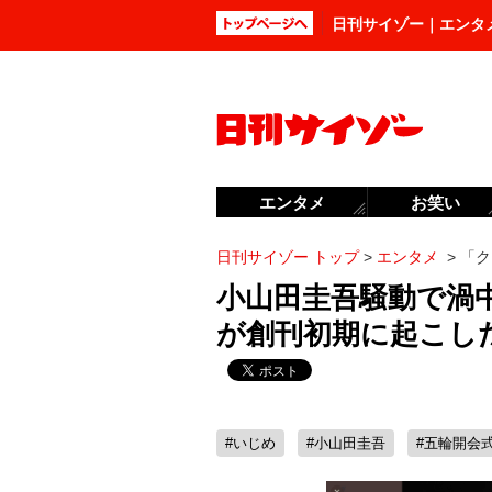
日刊サイゾー｜エンタ
エンタメ
お笑い
日刊サイゾー トップ
>
エンタメ
>
「ク
小山田圭吾騒動で渦
が創刊初期に起こした
#いじめ
#小山田圭吾
#五輪開会