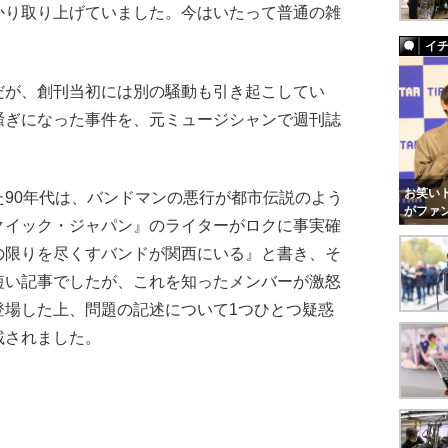
かり取り上げていました。今はいたって普通の雑
）
イ
が、創刊当初には別の騒動も引き起こしてい
騒ぎになった事件を、元ミュージシャンで週刊誌
お笑いト
90年代は、バンドマンの悪行が都市伝説のよう
がファ
クイック・ジャパン』のライターがロクに事実確
の限りを尽くすバンドが関西にいる』と書き、そ
短い記事でしたが、これを知ったメンバーが激怒
登場した上、問題の記述について1つひとつ疑惑
載されました。