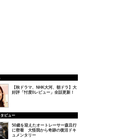
集
【秋ドラマ、NHK大河、朝ドラ】大
好評「忖度0レビュー」全話更新！
ンタビュー
50歳を迎えたオートレーサー森且行
に密着 大怪我から奇跡の復活ドキ
ュメンタリー