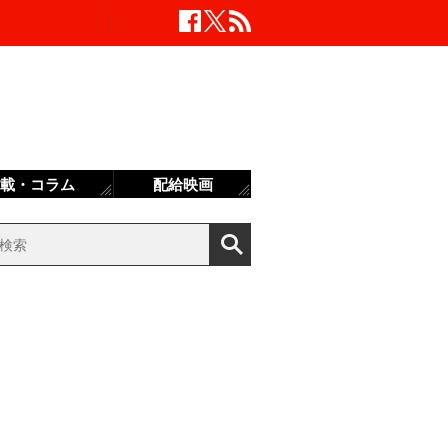
載・コラム
配給映画