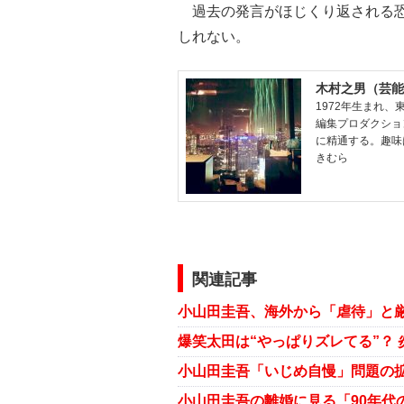
過去の発言がほじくり返される恐
しれない。
木村之男（芸能
1972年生まれ
編集プロダクショ
に精通する。趣味
きむら
関連記事
小山田圭吾「いじめ自慢」問題の拡
小山田圭吾の離婚に見る「90年代