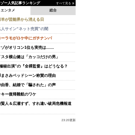
イゾー人気記事ランキング
すべて見る
エンタメ
総合
田羊が芸能界から消える日
名人サイン“ネット売買”の闇
ローラモがロケ中にガチナンパ
クゾがオリコン1位も実売は……
イスタ横山健は「カッコだけの男」
“極秘出演”の『全裸監督』はどうなる？
澤まさみベッドシーン称賛の理由
持由香、結婚で「騙された」の声
ッキー復帰難航のワケ
崎賢人＆広瀬すず、すれ違い破局危機報道
23:20更新