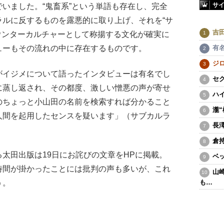
サ
いました。“鬼畜系”という単語も存在し、完全
ラルに反するものを露悪的に取り上げ、それを“サ
吉
ウンターカルチャーとして称揚する文化が確実に
有
ューもその流れの中に存在するものです。
ジ
イジメについて語ったインタビューは有名でし
セ
に蒸し返され、その都度、激しい憎悪の声が寄せ
ハ
のちょっと小山田の名前を検索すれば分かること
瀧
人間を起用したセンスを疑います」（サブカルラ
長
倉
太田出版は19日にお詫びの文章をHPに掲載。
ベ
時間が掛かったことには批判の声も多いが、これ
山
う。
も…