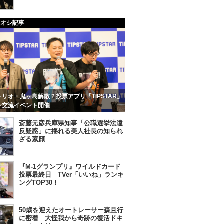
チオシ記事
リオ・鬼ヶ島解散？投票アプリ「TIPSTAR」
ン交流イベント開催
斎藤元彦兵庫県知事「公職選挙法違
反疑惑」に揺れる美人社長の知られ
ざる素顔
『M-1グランプリ』ワイルドカード
投票最終日 TVer「いいね」ランキ
ングTOP30！
50歳を迎えたオートレーサー森且行
に密着 大怪我から奇跡の復活ドキ