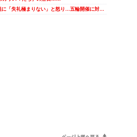
村田諒太、金メダリスト格付け番組に「失礼極まりない」と怒り…五輪開催に対するテレビ局の「ダブスタ」批判も拡大か