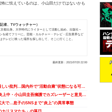
怖に怯えているのは、小山田だけではないかも
記者、TVウォッチャー）
、東京都出身。大学時代にライターとして活動し始め、出版社～
ンを経てフリーに。芸能・カルチャー・テレビ・広告業界など
はテレビに映った場所を探し出して、そこに行くこと。
最終更新：
2021/07/20 22:00
小山田圭吾、海外から「虐待」と厳しい批判…国内外で“活動自粛”状態になる可能性
爆笑太田は“やっぱりズレてる”？ 炎上中・小山田圭吾擁護でカズレーザーと意見ぶつかる
大で…息子のSNSまで“炎上”の異常事態
のカリスマたち」の落日……