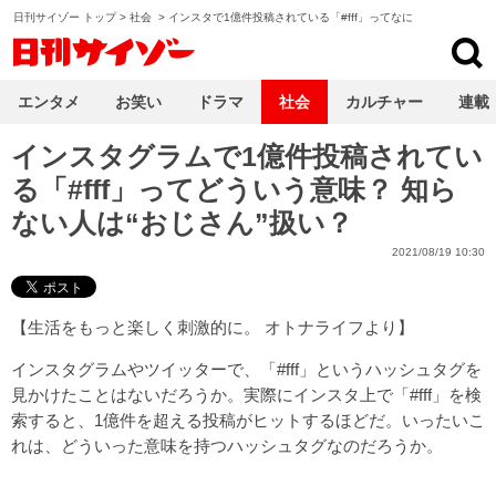
日刊サイゾー トップ
>
社会
>
インスタで1億件投稿されている「#fff」ってなに
日刊サイゾー
エンタメ
お笑い
ドラマ
社会
カルチャー
連載
インスタグラムで1億件投稿されてい
る「#fff」ってどういう意味？ 知ら
ない人は“おじさん”扱い？
2021/08/19 10:30
【
生活をもっと楽しく刺激的に。 オトナライフ
より】
インスタグラムやツイッターで、「#fff」というハッシュタグを
見かけたことはないだろうか。実際にインスタ上で「#fff」を検
索すると、1億件を超える投稿がヒットするほどだ。いったいこ
れは、どういった意味を持つハッシュタグなのだろうか。