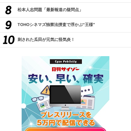
松本人志問題「最新報道の疑問点」
TOHOシネマズ独禁法捜査で浮かぶ“王様”
刺された瓜田が元気に怪気炎！