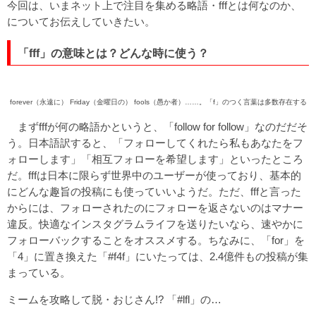
今回は、いまネット上で注目を集める略語・fffとは何なのか、
についてお伝えしていきたい。
「fff」の意味とは？どんな時に使う？
forever（永遠に） Friday（金曜日の） fools（愚か者）……。「f」のつく言葉は多数存在する
まずfffが何の略語かというと、「follow for follow」なのだだそ
う。日本語訳すると、「フォローしてくれたら私もあなたをフ
ォローします」「相互フォローを希望します」といったところ
だ。fffは日本に限らず世界中のユーザーが使っており、基本的
にどんな趣旨の投稿にも使っていいようだ。ただ、fffと言った
からには、フォローされたのにフォローを返さないのはマナー
違反。快適なインスタグラムライフを送りたいなら、速やかに
フォローバックすることをオススメする。ちなみに、「for」を
「4」に置き換えた「#f4f」にいたっては、2.4億件もの投稿が集
まっている。
ミームを攻略して脱・おじさん!? 「#lfl」の…