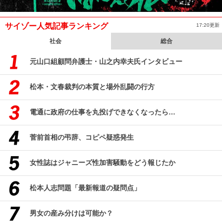
サイゾー人気記事ランキング
17:20更新
社会
総合
元山口組顧問弁護士・山之内幸夫氏インタビュー
松本・文春裁判の本質と場外乱闘の行方
電通に政府の仕事を丸投げできなくなったら…
菅前首相の弔辞、コピペ疑惑発生
女性誌はジャニーズ性加害騒動をどう報じたか
松本人志問題「最新報道の疑問点」
男女の産み分けは可能か？