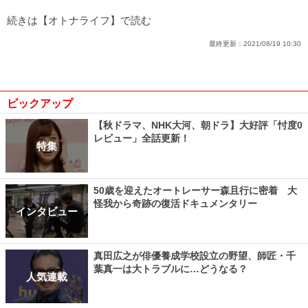
続きは【オトナライフ】で読む
最終更新：
2021/08/19 10:30
ピックアップ
【秋ドラマ、NHK大河、朝ドラ】大好評「忖度0
レビュー」全話更新！
特集
50歳を迎えたオートレーサー森且行に密着 大
怪我から奇跡の復活ドキュメンタリー
インタビュー
真田広之が俳優養成学校設立の野望、師匠・千
葉真一は大トラブルに…どうなる？
人気連載