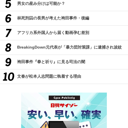
男女の産み分けは可能か？
林死刑囚の長男が考えた袴田事件・後編
アフリカ系外国人から届く動画孕む差別
BreakingDown元代表が「暴力団対策課」に逮捕され波紋
袴田事件『拳と祈り』に見る司法の闇
文春が松本人志問題に執着する理由