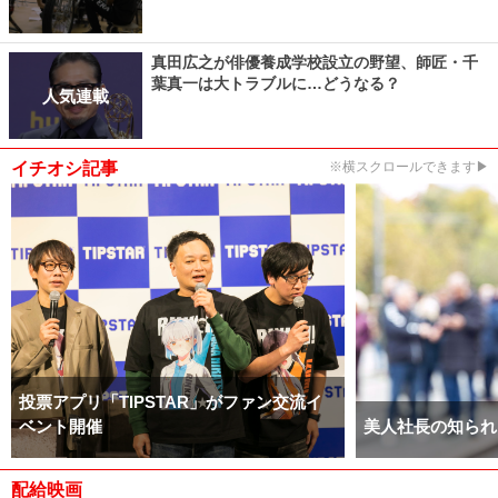
真田広之が俳優養成学校設立の野望、師匠・千
葉真一は大トラブルに…どうなる？
人気連載
イチオシ記事
※横スクロールできます▶
投票アプリ「TIPSTAR」がファン交流イ
ベント開催
美人社長の知られ
配給映画