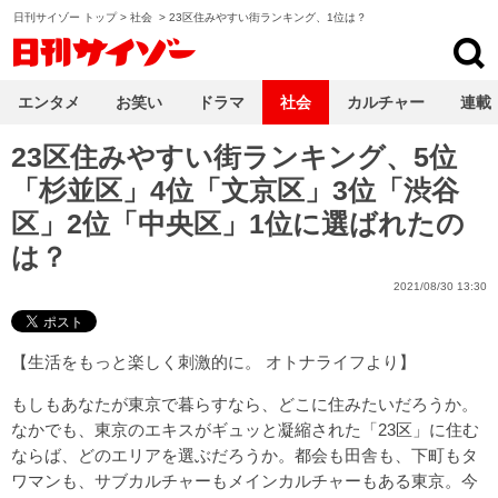
日刊サイゾー トップ
>
社会
>
23区住みやすい街ランキング、1位は？
日刊サイゾー
エンタメ
お笑い
ドラマ
社会
カルチャー
連載
23区住みやすい街ランキング、5位
「杉並区」4位「文京区」3位「渋谷
区」2位「中央区」1位に選ばれたの
は？
2021/08/30 13:30
【
生活をもっと楽しく刺激的に。 オトナライフ
より】
もしもあなたが東京で暮らすなら、どこに住みたいだろうか。
なかでも、東京のエキスがギュッと凝縮された「23区」に住む
ならば、どのエリアを選ぶだろうか。都会も田舎も、下町もタ
ワマンも、サブカルチャーもメインカルチャーもある東京。今