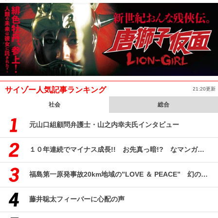
サイゾー人気記事ランキング
21:20更新
社会
総合
元山口組顧問弁護士・山之内幸夫氏インタビュー
１０年連続でマイナス成長!! お先真っ暗!? なマンガ産業研究
福島第一原発事故20km地域の”LOVE ＆ PEACE” 幻のコミューン「獏原人村」の現在
藤井聡太フィーバーに心配の声