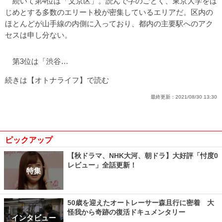
続いて第4位は「文京区」。読んで字のごとく、東京大学をは
じめとする多数のエリート校が密集しているエリアだ。区内の
ほとんどが山手線の内側に入っており、都内の主要駅へのアク
セスは申し分ない。
第3位は「渋谷…
続きは【オトナライフ】で読む
最終更新：
2021/08/30 13:30
ピックアップ
【秋ドラマ、NHK大河、朝ドラ】大好評「忖度0
レビュー」全話更新！
特集
50歳を迎えたオートレーサー森且行に密着 大
怪我から奇跡の復活ドキュメンタリー
インタビュー