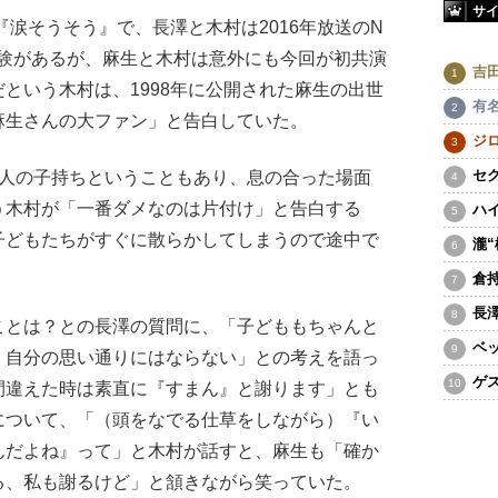
サ
『涙そうそう』で、長澤と木村は2016年放送のN
経験があるが、麻生と木村は意外にも今回が初共演
吉
という木村は、1998年に公開された麻生の出世
有
麻生さんの大ファン」と告白していた。
ジ
セ
人の子持ちということもあり、息の合った場面
う木村が「一番ダメなのは片付け」と告白する
ハ
子どもたちがすぐに散らかしてしまうので途中で
瀧
倉
長
とは？との長澤の質問に、「子どももちゃんと
ベ
、自分の思い通りにはならない」との考えを語っ
ゲ
間違えた時は素直に『すまん』と謝ります」とも
について、「（頭をなでる仕草をしながら）『い
んだよね』って」と木村が話すと、麻生も「確か
る、私も謝るけど」と頷きながら笑っていた。