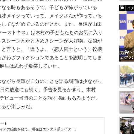
になる時もあるそうで、子どもが怖がっている
イ
特殊メイクっていって、メイクさんが作っている
をしてなだめているのだとか。また、長澤が山田
ァーストキス』は木村の子どもたちのお気に入り
キスシーンとかときめきシーンが大好物」な娘が
」と言うと、「違うよ。（恋人同士という）役柄
お笑いト
わざわざフィクションであることを説明してしま
がファ
と麻生は思わず爆笑していた。
ながら長澤が自分のことを語る場面は少なかっ
9日の放送にも続く。予告を見るかぎり、木村
がデビュー当時のことを話す場面もあるようだ。
れるか楽しみだ。
ー）
ィアの編集を経て、現在はエンタメ系ライター。