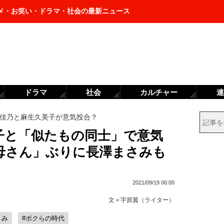
メ・お笑い・ドラマ・社会の最新ニュース
ドラマ
社会
カルチャー
連
佳乃と麻生久美子が意気投合？
子と「似たもの同士」で意気
母さん」ぶりに長澤まさみも
2021/09/19 06:00
文＝
宇原翼（ライター）
さみ
#ボクらの時代