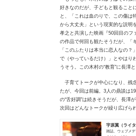
好きなのだが、子どもと観ること
と、「これは血のりで、この傷は
から大丈夫」という現実的な説明
孝之と共演した映画『50回目のフ
の作品で何回も観たそうだが、「
「このふたりは本当に恋人なの？
で（やっているだけ）」とやはり
うそう。この木村の“教育”に長澤
子育てトークが中心になり、残念
たが、今回は前編。3人の鼎談は1
の“舌好調”は続きそうだが、長澤
次回はどんなトークが繰り広げら
宇原翼（ライタ
雑誌、ウェブメデ