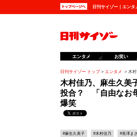
日刊サイゾー｜エンタ
エンタメ
お笑い
日刊サイゾー トップ
>
エンタメ
>
木村
木村佳乃、麻生久美
投合？ 「自由なお
爆笑
#麻生久美子
#木村佳乃
#長澤ま