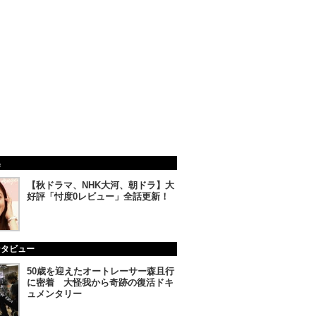
集
【秋ドラマ、NHK大河、朝ドラ】大
好評「忖度0レビュー」全話更新！
ンタビュー
50歳を迎えたオートレーサー森且行
に密着 大怪我から奇跡の復活ドキ
ュメンタリー