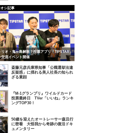
チオシ記事
リオ・鬼ヶ島解散？投票アプリ「TIPSTAR」
ン交流イベント開催
斎藤元彦兵庫県知事「公職選挙法違
反疑惑」に揺れる美人社長の知られ
ざる素顔
『M-1グランプリ』ワイルドカード
投票最終日 TVer「いいね」ランキ
ングTOP30！
50歳を迎えたオートレーサー森且行
に密着 大怪我から奇跡の復活ドキ
ュメンタリー