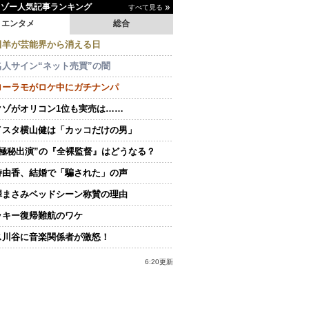
イゾー人気記事ランキング
すべて見る
エンタメ
総合
田羊が芸能界から消える日
名人サイン“ネット売買”の闇
ローラモがロケ中にガチナンパ
クゾがオリコン1位も実売は……
イスタ横山健は「カッコだけの男」
“極秘出演”の『全裸監督』はどうなる？
持由香、結婚で「騙された」の声
澤まさみベッドシーン称賛の理由
ッキー復帰難航のワケ
ス川谷に音楽関係者が激怒！
6:20更新