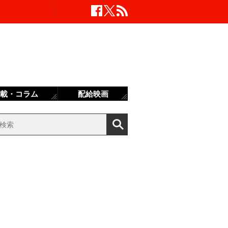
載・コラム
配給映画