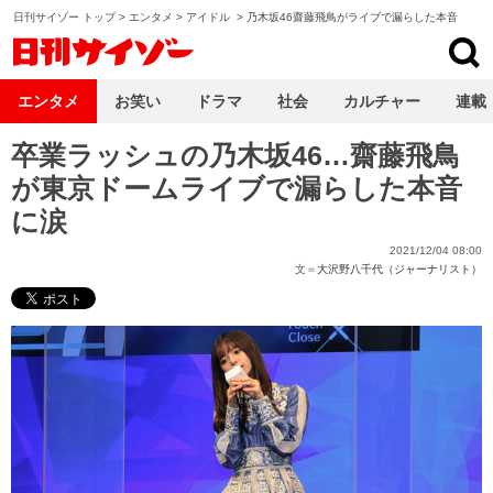
日刊サイゾー トップ
>
エンタメ
>
アイドル
>
乃木坂46齋藤飛鳥がライブで漏らした本音
日刊サイゾー
エンタメ
お笑い
ドラマ
社会
カルチャー
連載
卒業ラッシュの乃木坂46…齋藤飛鳥
が東京ドームライブで漏らした本音
に涙
2021/12/04 08:00
文＝
大沢野八千代（ジャーナリスト）