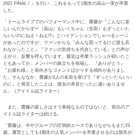
2021 FINAL！』を行い、これをもって1期生の高山一実が卒業
した。
「ドームライブでのパフォーマンス中に、齋藤が『こんなに楽
しいんだからずー（高山）もいくちゃん（生田）もずっといた
らいいのにねえ！ねえ!?』とハイテンションでしゃべるシーン
があったのですが、ファンからも『みんな思ってるけど誰も言
わなかったこと』『ファンの気持ちを代弁している』との声が
上がり、反響を呼んでいます。最近は卒業ラッシュが続いたこ
ともあってか、メンバーの旅立ちを祝福し、『ありがとう』
『お疲れ様』と前向きなコメントばかりする傾向がありまし
た。そんななか、齋藤が2人の名前を挙げて『ずっといたらいい
のに』と発言したことは、彼女の本音だったに違いありませ
ん」（アイドル誌ライター）
また、齋藤の寂しさはそう単純なものではないと、前出のア
イドル誌ライターは続ける。
「齋藤は、今やグループの圧倒的エースでありながらもまだ23
歳。運営としても1期生の人気メンバーを卒業させるのは損失が