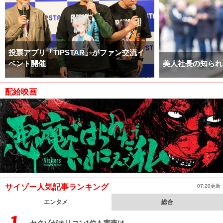
投票アプリ「TIPSTAR」がファン交流イ
ベント開催
美人社長の知られ
配給映画
サイゾー人気記事ランキング
07:20更新
エンタメ
総合
セクゾがオリコン1位も実売は……