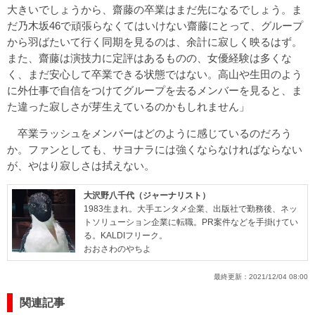
大きいでしょうから、齋藤の卒業はまだ先になるでしょう。ま
だ乃木坂46で頑張らなくてはいけない齋藤にとって、グループ
から羽ばたいて行く同期を見るのは、余計に寂しく映るはず。
また、齋藤は演技力に定評はあるものの、女優経験は多くな
く、まだ安心して卒業できる状態ではない。高山や生田のよう
に外仕事で自信をつけてグループを去るメンバーを見ると、ま
た違った寂しさが芽生えているのかもしれません」
卒業ラッシュをメンバーはどのように感じているのだろう
か。ファンとしても、サヨナラには強くならなければならない
が、やはり寂しさは拭えない。
大沢野八千代（ジャーナリスト）
1983生まれ。大手エンタメ企業、出版社で勤務後、ネッ
トソリューション企業に転職。PR案件などを手掛けてい
る。KALDIフリーク。
おおさわのやちよ
最終更新：
2021/12/04 08:00
関連記事