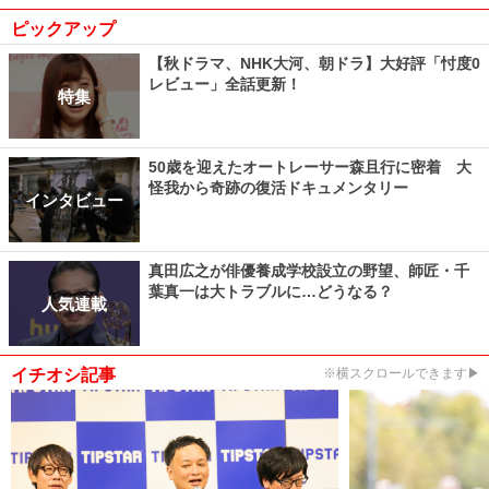
ピックアップ
【秋ドラマ、NHK大河、朝ドラ】大好評「忖度0
レビュー」全話更新！
特集
50歳を迎えたオートレーサー森且行に密着 大
怪我から奇跡の復活ドキュメンタリー
インタビュー
真田広之が俳優養成学校設立の野望、師匠・千
葉真一は大トラブルに…どうなる？
人気連載
イチオシ記事
※横スクロールできます▶