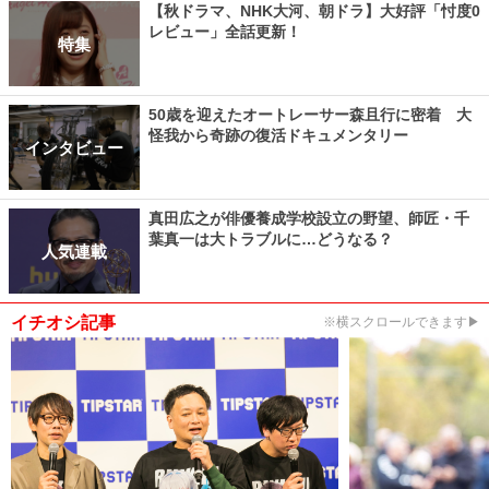
【秋ドラマ、NHK大河、朝ドラ】大好評「忖度0
レビュー」全話更新！
特集
50歳を迎えたオートレーサー森且行に密着 大
怪我から奇跡の復活ドキュメンタリー
インタビュー
真田広之が俳優養成学校設立の野望、師匠・千
葉真一は大トラブルに…どうなる？
人気連載
イチオシ記事
※横スクロールできます▶