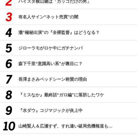
ハイスタ横山健は「カッコだけの男」
有名人サイン“ネット売買”の闇
瀧“極秘出演”の『全裸監督』はどうなる？
ジローラモがロケ中にガチナンパ
森下千里“意識高い系”が裏目に？
長澤まさみベッドシーン称賛の理由
『ミスなか』最終話“ガロ編”に落胆したワケ
『水ダウ』コジマジックが炎上中
山崎賢人＆広瀬すず、すれ違い破局危機報道も…