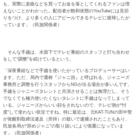
も、実際に楽曲などを買ってお金を落としてくれるファンは増
えないことがわかった。配信者が飽和状態のYouTubeには見切
りをつけ、より多くの人にアピールできるテレビに復帰したが
っています」（民放関係者）
そんな手越は、水面下でテレビ番組のスタッフと打ち合わせ
をして“調整”を続けているという。
「深夜番組などで手越を使いたがっているプロデューサーはい
ます。ただ、局内で通称『ジャニ担』と呼ばれる、ジャニーズ
事務所と調整を行うスタッフからNGが出る場合が多いんです。
手越をジャニーズタレントと共演させることは無理だし、そう
でなくても極力使いたくないタレントに手越はなってしまって
いる。ジャニーズからいい顔をされないので、テレビ側が“忖
度”して使わない状況ですね。特に最近は、元KAT-TUNの田中聖
が覚醒剤取締法違反（所持）の疑いで逮捕されたこともあり、
民放各局が“辞めジャニ”の取り扱いにより慎重になっていま
す」（民放関係者）