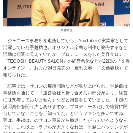
手越祐也
ジャニーズ事務所を退所してから、YouTuberや実業家として
活躍していた手越祐也。オリジナル楽曲も制作し発売するなど
活動は順調に見えていたが、プロデュースをした美容サロン
「TEGOSHI BEAUTY SALON」の経営悪化などが22日の
「文春
オンライン」
、および24日発売の「週刊文春」（文藝春秋）で
報じられた。
「記事では、サロンの雇用問題などが取り上げられ、手越側は
事務所を通じて『「運営会社と折り合えない部分があり、経営
には関与しておりません』などと回答をしていました。手越の
説明責任を問う声もありますが、プロデュースだけで経営に関
与していないことを『知ってた』というファンも多いですね。
実は、手越はこのサロン事業から撤退したがっているようなん
です。これ以上トラブルが大きくなれば、手越にバッシングが