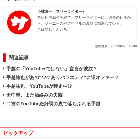
小林真一（フリーライター）
テレビ局勤務を経て、フリーライターに。過去の仕事か
ら、ジャニーズやアイドルの裏側に精通している。
こばやししんいち
最終更新：
2022/02/28 11:00
関連記事
手越の「YouTuberではない」宣言が波紋？
手越祐也があの“ワケありバラエティ”に逆オファー？
手越祐也、YouTubeが迷走中!?
田中圭、また酒絡みの失態
二宮のYouTube絶好調の裏で落ちぶれる手越
ピックアップ