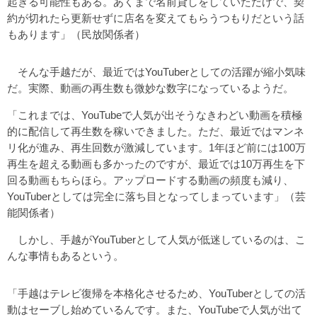
起きる可能性もある。あくまで名前貸しをしていただけで、契
約が切れたら更新せずに店名を変えてもらうつもりだという話
もあります」（民放関係者）
そんな手越だが、最近では
YouTuber
としての活躍が縮小気味
だ。実際、動画の再生数も微妙な数字になっているようだ。
「これまでは、YouTubeで人気が出そうなきわどい動画を積極
的に配信して再生数を稼いできました。ただ、最近ではマンネ
リ化が進み、再生回数が激減しています。1年ほど前には100万
再生を超える動画も多かったのですが、最近では10万再生を下
回る動画もちらほら。アップロードする動画の頻度も減り、
YouTuberとしては完全に落ち目となってしまっています」（芸
能関係者）
しかし、手越がYouTuberとして人気が低迷しているのは、こ
んな事情もあるという。
「手越はテレビ復帰を本格化させるため、YouTuberとしての活
動はセーブし始めているんです。また、YouTubeで人気が出て