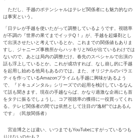
ただし、手越のポテンシャルはテレビ関係者にも魅力的なの
は事実という。
「日テレが手越を使いたがって調整しているようです。視聴率
が不調の『世界の果てまでイッテQ！』が、手越を起爆剤とし
て出演させたいと考えているとか。これまでの関係値もありま
すし、ジャニーズ事務所からハッキリとNGが出ているわけでは
ないので、あとは局内の調整だけ。春先のスペシャルで出演の
話も浮上しているとか。これが成功すれば、なし崩し的に手越
を起用し始める他局もあるのでは。また、オリジナルのバラエ
ティを作っているAmazonプライムも手越に興味があるよう
で、『ドキュメンタル』シリーズでの起用を検討しているなん
て話も聞きます。現在の手越ならば、かなり過激な企画にも首
をタテに振るでしょうし、コア視聴率の獲得に一役買ってくれ
る。テレビ関係者の間では依然として注目の“逸材”ではあるん
です」（民放関係者）
宮迫博之とは違い、いつまでもYouTubeにすがっているつも
りはないのかも？