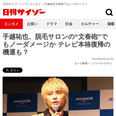
日刊サイゾー トップ
>
エンタメ
>
手越祐也“文春砲”でもノーダメージ？
日刊サイゾー
エンタメ
お笑い
ドラマ
社会
カルチャー
連載
手越祐也、脱毛サロンの“文春砲”で
もノーダメージか テレビ本格復帰の
機運も？
2022/02/28 11:00
文＝
小林真一（フリーライター）