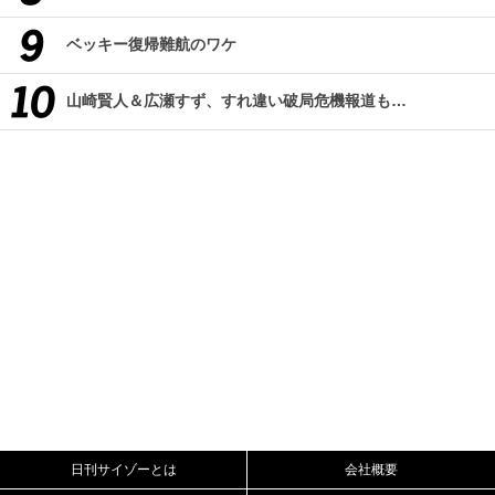
ベッキー復帰難航のワケ
山崎賢人＆広瀬すず、すれ違い破局危機報道も…
日刊サイゾーとは
会社概要