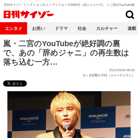
日刊サイゾー トップ
>
エンタメ
>
アイドル
>
STARTO（旧ジャニーズ）
>
二宮のYouTube
日刊サイゾー
エンタメ
お笑い
ドラマ
社会
カルチャー
連載
嵐・二宮のYouTubeが絶好調の裏
で、あの「辞めジャニ」の再生数は
落ち込む一方…
2021/05/09 08:00
文＝
大沢野八千代（ジャーナリスト）