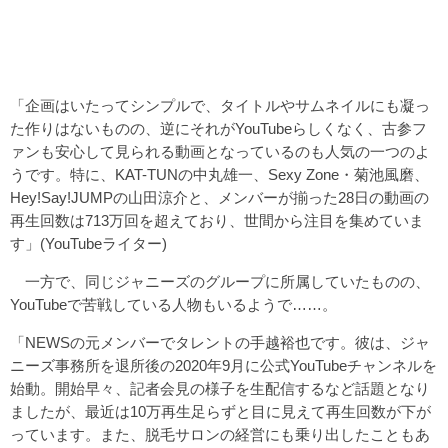
「企画はいたってシンプルで、タイトルやサムネイルにも凝っ
た作りはないものの、逆にそれがYouTubeらしくなく、古参フ
ァンも安心して見られる動画となっているのも人気の一つのよ
うです。特に、KAT-TUNの中丸雄一、Sexy Zone・菊池風磨、
Hey!Say!JUMPの山田涼介と、メンバーが揃った28日の動画の
再生回数は713万回を超えており、世間から注目を集めていま
す」(YouTubeライター)
一方で、同じジャニーズのグループに所属していたものの、
YouTubeで苦戦している人物もいるようで……。
「NEWSの元メンバーでタレントの手越裕也です。彼は、ジャ
ニーズ事務所を退所後の2020年9月に公式YouTubeチャンネルを
始動。開始早々、記者会見の様子を生配信するなど話題となり
ましたが、最近は10万再生足らずと目に見えて再生回数が下が
っています。また、脱毛サロンの経営にも乗り出したこともあ