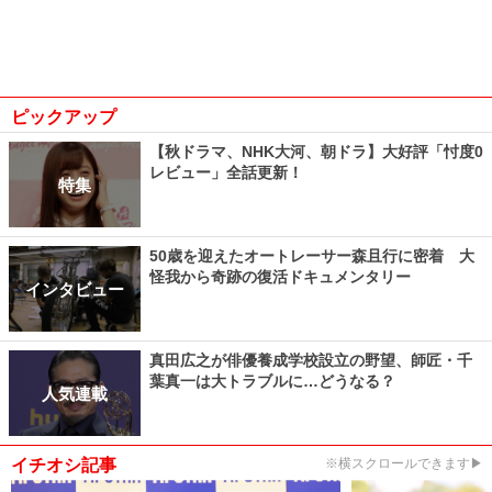
ピックアップ
【秋ドラマ、NHK大河、朝ドラ】大好評「忖度0
レビュー」全話更新！
特集
50歳を迎えたオートレーサー森且行に密着 大
怪我から奇跡の復活ドキュメンタリー
インタビュー
真田広之が俳優養成学校設立の野望、師匠・千
葉真一は大トラブルに…どうなる？
人気連載
イチオシ記事
※横スクロールできます▶