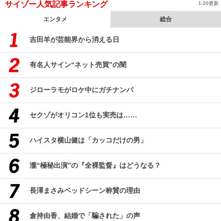
サイゾー人気記事ランキング
1:20更新
エンタメ
総合
吉田羊が芸能界から消える日
有名人サイン“ネット売買”の闇
ジローラモがロケ中にガチナンパ
セクゾがオリコン1位も実売は……
ハイスタ横山健は「カッコだけの男」
瀧“極秘出演”の『全裸監督』はどうなる？
長澤まさみベッドシーン称賛の理由
倉持由香、結婚で「騙された」の声