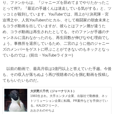
り、ファンからは、『ジャニーズを辞めてまでやりたかったこ
とって何?』『最近の手越くんは迷走している気がする』と、ツ
ッコミが殺到しています。YouTubeでは、雨上がり決死隊・宮
迫博之や、人気YouTuberのヒカル、そして格闘家の朝倉未来と
もコラボ動画を出していますが、彼らとはファン層が違うた
め、コラボ動画は再生されたとしても、そのファンが手越のチ
ャンネルに流れなかったのも、再生回数が伸びなやむ理由でし
ょう。事務所を退所しているため、二宮のように他のジャニー
ズのメンバーをゲストに呼ぶことができないのもネックとなっ
ているのでは」(前出・YouTubeライター)
以前の動画で、最高月収は1億円以上と答えていた手越。今後
も、その収入が落ちぬよう再び視聴者の心を掴む動画を投稿し
てもらいたいものだ。
大沢野八千代（ジャーナリスト）
1983生まれ。大手エンタメ企業、出版社で勤務後、ネッ
トソリューション企業に転職。PR案件などを手掛けてい
る。KALDIフリーク。
おおさわのやちよ