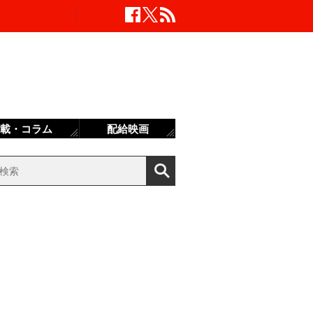
載・コラム
配給映画