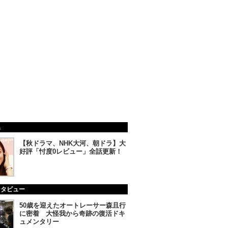
集
【秋ドラマ、NHK大河、朝ドラ】大
好評「忖度0レビュー」全話更新！
ンタビュー
50歳を迎えたオートレーサー森且行
に密着 大怪我から奇跡の復活ドキ
ュメンタリー