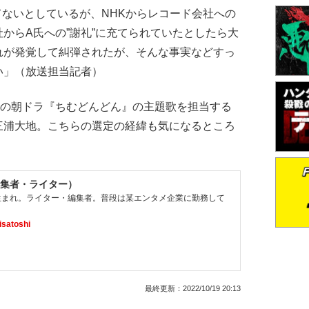
てないとしているが、NHKからレコード会社への
からA氏への”謝礼”に充てられていたとしたら大
れが発覚して糾弾されたが、そんな事実などすっ
い」（放送担当記者）
次の朝ドラ『ちむどんどん』の主題歌を担当する
三浦大地。こちらの選定の経緯も気になるところ
集者・ライター）
県生まれ。ライター・編集者。普段は某エンタメ企業に勤務して
satoshi
最終更新：
2022/10/19 20:13