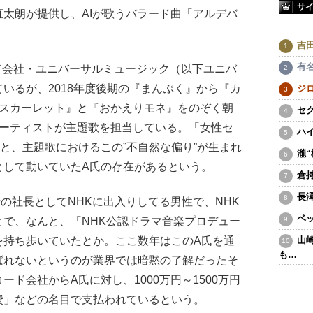
サ
太朗が提供し、AIが歌うバラード曲「アルデバ
吉
有
ド会社・ユニバーサルミュージック（以下ユニバ
いるが、2018年度後期の『まんぷく』から『カ
ジ
『スカーレット』と『おかえりモネ』をのぞく朝
セ
アーティストが主題歌を担当している。「女性セ
ハ
ると、主題歌におけるこの”不自然な偏り”が生まれ
瀧
として動いていたA氏の存在があるという。
倉
長
の社長としてNHKに出入りしてる男性で、NHK
ベ
で、なんと、「NHK公認ドラマ音楽プロデュー
を持ち歩いていたとか。ここ数年はこのA氏を通
山
も…
ばれないというのが業界では暗黙の了解だったそ
ド会社からA氏に対し、1000万円～1500万円
費」などの名目で支払われているという。