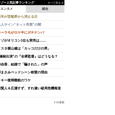
イゾー人気記事ランキング
すべて見る
エンタメ
総合
田羊が芸能界から消える日
名人サイン“ネット売買”の闇
ローラモがロケ中にガチナンパ
クゾがオリコン1位も実売は……
イスタ横山健は「カッコだけの男」
“極秘出演”の『全裸監督』はどうなる？
持由香、結婚で「騙された」の声
澤まさみベッドシーン称賛の理由
ッキー復帰難航のワケ
崎賢人＆広瀬すず、すれ違い破局危機報道
2:20更新