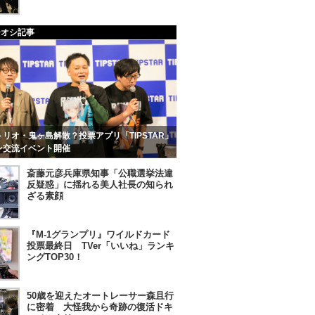
チオシ記事
リオ・鬼ヶ島解散？投票アプリ「TIPSTAR」
ン交流イベント開催
斎藤元彦兵庫県知事「公職選挙法違
反疑惑」に揺れる美人社長の知られ
ざる素顔
『M-1グランプリ』ワイルドカード
投票最終日 TVer「いいね」ランキ
ングTOP30！
50歳を迎えたオートレーサー森且行
に密着 大怪我から奇跡の復活ドキ