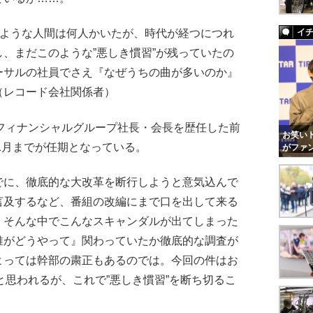
のような人間は何人かいたが、時代が経つにつれ
イ
、まだこのような”悪しき慣習”が残っていたの
ーサルの社員でさえ『なぜうちの曲が多いのか』
（レコード会社関係者）
フィナンシャルグループ社長・会長を歴任した前
お笑いト
年1月までが任期となっている。
がファ
でに、徹底的な大改革を断行しようと意気込んで
言及するなど、番組の改編にまで口を出して来る
。そんな中でこんなスキャンダルが出てしまった
誰がどうやって』関わっていたか徹底的な調査が
よっては幹部の粛正もあるのでは。今回の件はお
と思われるが、これで”悪しき慣習”を断ち切るこ