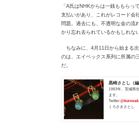
「A氏はNHKからは一銭ももらっ
支払いがあり、これがレコード会社
問題。過去にも、不透明な金の流
かり忘れ去られているかもしれな
ちなみに、4月11日から始まる
のは、エイベックス系列に所属の
だ。
黒崎さとし（編
1983年、茨城
ます。
Twitter:
@kurosaki
くろさきさとし