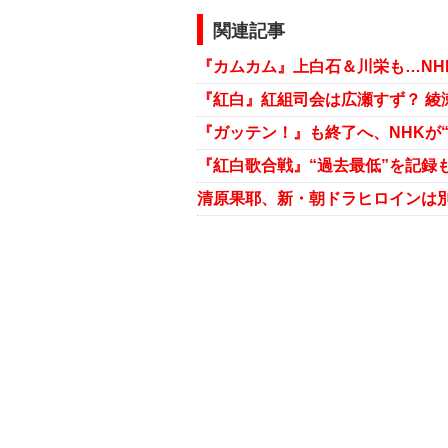
関連記事
『カムカム』上白石＆川栄も…NH
『紅白』紅組司会は広瀬すず？ 綾
『ガッテン！』も終了へ、NHKが
『紅白歌合戦』“過去最低”を記録
清原果耶、新・朝ドラヒロインは別