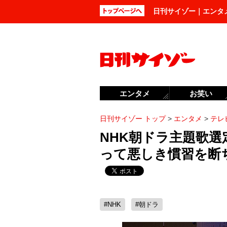
日刊サイゾー｜エンタ
エンタメ
お笑い
日刊サイゾー トップ
>
エンタメ
>
テレ
NHK朝ドラ主題歌選
って悪しき慣習を断
#NHK
#朝ドラ