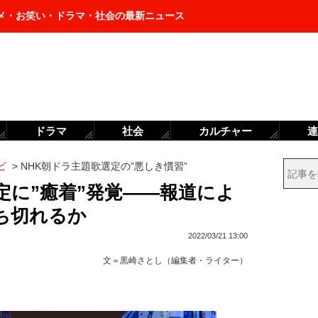
メ・お笑い・ドラマ・社会の最新ニュース
ドラマ
社会
カルチャー
連
ビ
>
NHK朝ドラ主題歌選定の”悪しき慣習”
定に”癒着”発覚――報道によ
ち切れるか
2022/03/21 13:00
文＝
黒崎さとし（編集者・ライター）