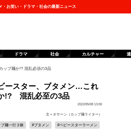
メ・お笑い・ドラマ・社会の最新ニュース
ドラマ
社会
カルチャー
連
ップ麺か!? 混乱必須の3品
ビースター、ブタメン…これ
!? 混乱必至の3品
2022/05/08 13:00
文＝
オサーン（カップ麺ライター）
ップ麺一行３昧
#ブタメン
#ベビースターラーメン