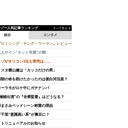
イゾー人気記事ランキング
すべて見る
総合
エンタメ
プロミシング・ヤング・ウーマン』レビュー
名人サイン“ネット売買”の闇
クゾがオリコン1位も実売は……
イスタ横山健は「カッコだけの男」
頼朝の命を助けたかったのは後白河法皇？
ローラモがロケ中にガチナンパ
“極秘出演”の『全裸監督』はどうなる？
澤まさみベッドシーン称賛の理由
下千里“意識高い系”が裏目に？
イトリニューアルのお知らせ