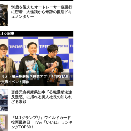
50歳を迎えたオートレーサー森且行
に密着 大怪我から奇跡の復活ドキ
ュメンタリー
チオシ記事
リオ・鬼ヶ島解散？投票アプリ「TIPSTAR」
ン交流イベント開催
斎藤元彦兵庫県知事「公職選挙法違
反疑惑」に揺れる美人社長の知られ
ざる素顔
『M-1グランプリ』ワイルドカード
投票最終日 TVer「いいね」ランキ
ングTOP30！