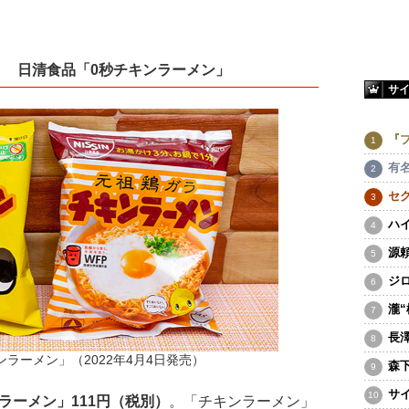
！ 日清食品「0秒チキンラーメン」
サ
『
有
セ
ハ
源
ジ
瀧
長
ラーメン」（2022年4月4日発売）
森
サ
ラーメン」111円（税別）
。「チキンラーメン」