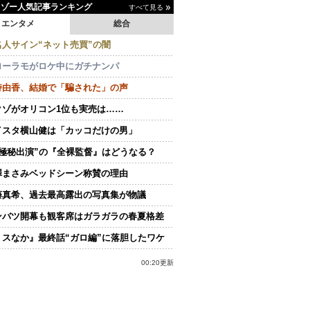
イゾー人気記事ランキング
すべて見る
エンタメ
総合
名人サイン“ネット売買”の闇
ローラモがロケ中にガチナンパ
持由香、結婚で「騙された」の声
クゾがオリコン1位も実売は……
イスタ横山健は「カッコだけの男」
“極秘出演”の『全裸監督』はどうなる？
澤まさみベッドシーン称賛の理由
藤真希、過去最高露出の写真集が物議
ンバツ開幕も観客席はガラガラの春夏格差
ミスなか』最終話“ガロ編”に落胆したワケ
00:20更新