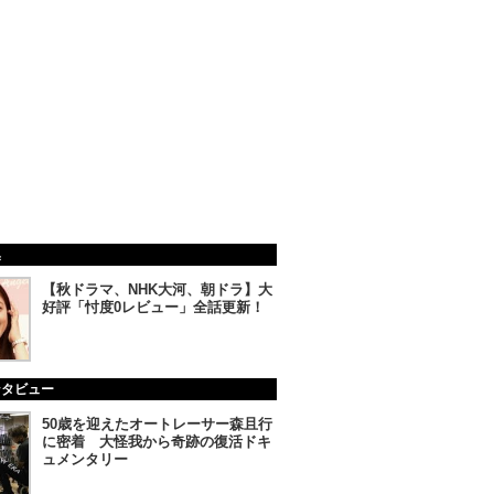
集
【秋ドラマ、NHK大河、朝ドラ】大
好評「忖度0レビュー」全話更新！
ンタビュー
50歳を迎えたオートレーサー森且行
に密着 大怪我から奇跡の復活ドキ
ュメンタリー