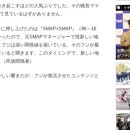
巻き起こすほどの人気ぶりでした。その慎吾ママ
イ
えて見ているはずがありません。
押し上げたのは『SMAP×SMAP』（96～16
ったので、元SMAPマネージャーで現新しい地
とフジは深い関係値を築いている。そのフジが最
お笑いト
ていると聞きます。このタイミングで、新しい地
がファ
」（民放関係者）
かしい響きだが、フジが復活させたコンテンツと