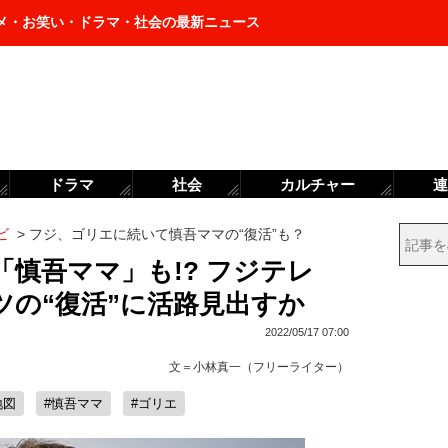
メ・お笑い・ドラマ・社会の最新ニュース
ドラマ
社会
カルチャー
連
ビ
>
フジ、ゴリエに続いて慎吾ママの“復活”も？
慎吾ママ」も!? フジテレ
ツの“復活”に活路見出すか
2022/05/17 07:00
文＝
小林真一（フリーライター）
地図
#慎吾ママ
#ゴリエ