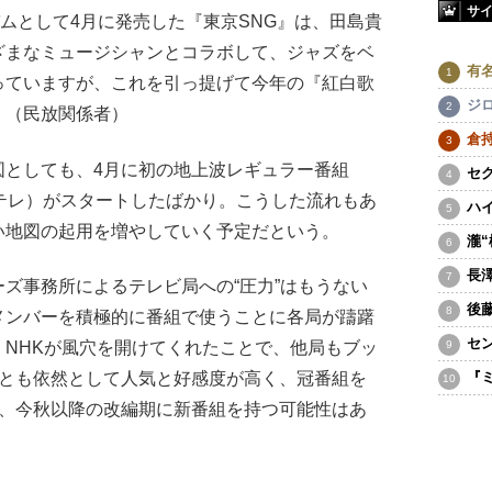
サ
バムとして4月に発売した『東京SNG』は、田島貴
ざまなミュージシャンとコラボして、ジャズをベ
有
っていますが、これを引っ提げて今年の『紅白歌
ジ
」（民放関係者）
倉
としても、4月に初の地上波レギュラー番組
セ
Eテレ）がスタートしたばかり。こうした流れもあ
ハ
い地図の起用を増やしていく予定だという。
瀧
長
ズ事務所によるテレビ局への“圧力”はもうない
後
メンバーを積極的に番組で使うことに各局が躊躇
セ
NHKが風穴を開けてくれたことで、他局もブッ
人とも依然として人気と好感度が高く、冠番組を
『
も、今秋以降の改編期に新番組を持つ可能性はあ