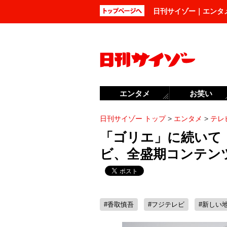
日刊サイゾー｜エンタ
エンタメ
お笑い
日刊サイゾー トップ
>
エンタメ
>
テレ
「ゴリエ」に続いて「
ビ、全盛期コンテン
#香取慎吾
#フジテレビ
#新しい