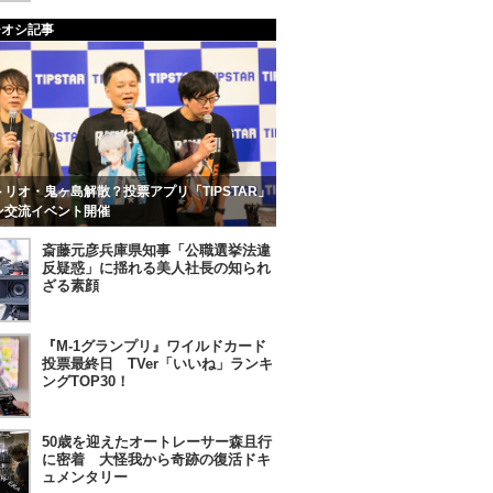
チオシ記事
リオ・鬼ヶ島解散？投票アプリ「TIPSTAR」
ン交流イベント開催
斎藤元彦兵庫県知事「公職選挙法違
反疑惑」に揺れる美人社長の知られ
ざる素顔
『M-1グランプリ』ワイルドカード
投票最終日 TVer「いいね」ランキ
ングTOP30！
50歳を迎えたオートレーサー森且行
に密着 大怪我から奇跡の復活ドキ
ュメンタリー