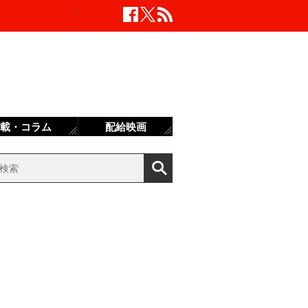
載・コラム
配給映画