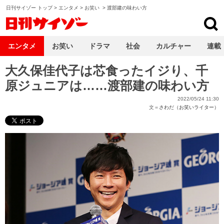
日刊サイゾー トップ
>
エンタメ
>
お笑い
>
渡部建の味わい方
日刊サイゾー
エンタメ
お笑い
ドラマ
社会
カルチャー
連載
大久保佳代子は芯食ったイジり、千
原ジュニアは……渡部建の味わい方
2022/05/24 11:30
文＝
さわだ（お笑いライター）