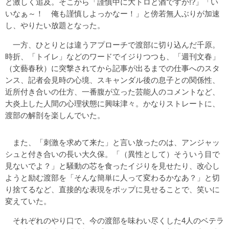
と激しく追及。そこから「謹慎中に大トロと酒ですか!?」「い
いなぁ～！ 俺も謹慎しよっかなー！」と傍若無人ぶりが加速
し、やりたい放題となった。
一方、ひとりとは違うアプローチで渡部に切り込んだ千原。
時折、「トイレ」などのワードでイジりつつも、「週刊文春」
（文藝春秋）に突撃されてから記事が出るまでの仕事へのスタ
ンス、記者会見時の心境、スキャンダル後の息子との関係性、
近所付き合いの仕方、一番腹が立った芸能人のコメントなど、
大炎上した人間の心理状態に興味津々。かなりストレートに、
渡部の解剖を楽しんでいた。
また、「刺激を求めて来た」と言い放ったのは、アンジャッ
シュと付き合いの長い大久保。「（異性として）そういう目で
見ないでよ？」と騒動の芯を食ったイジりを見せたり、改心し
ようと励む渡部を「そんな簡単に人って変わるかなあ？」と切
り捨てるなど、直接的な表現をポップに見せることで、笑いに
変えていた。
それぞれのやり口で、今の渡部を味わい尽くした4人のベテラ