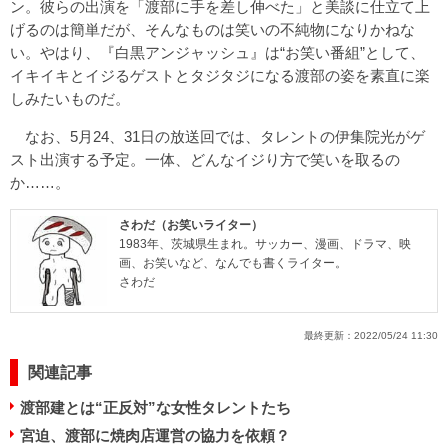
ン。彼らの出演を「渡部に手を差し伸べた」と美談に仕立て上
げるのは簡単だが、そんなものは笑いの不純物になりかねな
い。やはり、『白黒アンジャッシュ』は“お笑い番組”として、
イキイキとイジるゲストとタジタジになる渡部の姿を素直に楽
しみたいものだ。
なお、5月24、31日の放送回では、タレントの伊集院光がゲ
スト出演する予定。一体、どんなイジり方で笑いを取るの
か……。
さわだ（お笑いライター）
1983年、茨城県生まれ。サッカー、漫画、ドラマ、映
画、お笑いなど、なんでも書くライター。
さわだ
最終更新：
2022/05/24 11:30
関連記事
渡部建とは“正反対”な女性タレントたち
宮迫、渡部に焼肉店運営の協力を依頼？