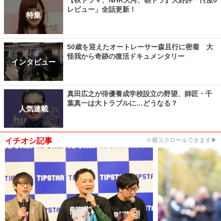
レビュー」全話更新！
特集
50歳を迎えたオートレーサー森且行に密着 大
怪我から奇跡の復活ドキュメンタリー
インタビュー
真田広之が俳優養成学校設立の野望、師匠・千
葉真一は大トラブルに…どうなる？
人気連載
イチオシ記事
※横スクロールできます▶