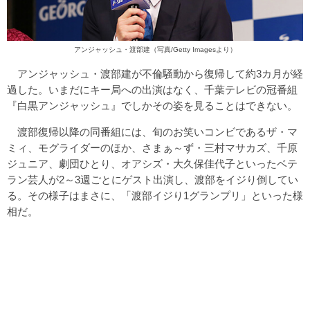
アンジャッシュ・渡部建（写真/Getty Imagesより）
アンジャッシュ・渡部建が不倫騒動から復帰して約3カ月が経
過した。いまだにキー局への出演はなく、千葉テレビの冠番組
『白黒アンジャッシュ』でしかその姿を見ることはできない。
渡部復帰以降の同番組には、旬のお笑いコンビであるザ・マ
ミィ、モグライダーのほか、さまぁ～ず・三村マサカズ、千原
ジュニア、劇団ひとり、オアシズ・大久保佳代子といったベテ
ラン芸人が2～3週ごとにゲスト出演し、渡部をイジり倒してい
る。その様子はまさに、「渡部イジり1グランプリ」といった様
相だ。