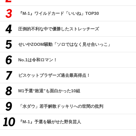
『M-1』ワイルドカード「いいね」TOP30
圧倒的不利な中で優勝したストレッチーズ
せいやZOOM騒動「ソロではなく見せ合いっこ」
No.1は令和ロマン！
ビスケットブラザーズ過去最高得点！
M1予選“敗退”も面白かった10組
「水ダウ」若手解散ドッキリへの世間の批判
『M-1』予選を騒がせた野良芸人