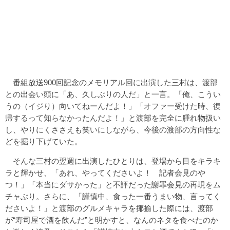
番組放送900回記念のメモリアル回に出演した三村は、渡部
との出会い頭に「あ、久しぶりの人だ」と一言。「俺、こうい
うの（イジり）向いてねーんだよ！」「オファー受けた時、復
帰するって知らなかったんだよ！」と渡部を完全に腫れ物扱い
し、やりにくささえも笑いにしながら、今後の渡部の方向性な
どを掘り下げていた。
そんな三村の翌週に出演したひとりは、登場から目をキラキ
ラと輝かせ、「あれ、やってくださいよ！ 記者会見のや
つ！」「本当にダサかった」と不評だった謝罪会見の再現をム
チャぶり。さらに、「謹慎中、食った一番うまい物、言ってく
ださいよ！」と渡部のグルメキャラを揶揄した際には、渡部
が“寿司屋で酒を飲んだ”と明かすと、なんのネタを食べたのか