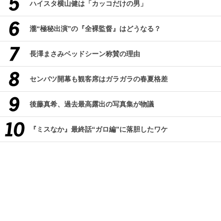
ハイスタ横山健は「カッコだけの男」
瀧“極秘出演”の『全裸監督』はどうなる？
長澤まさみベッドシーン称賛の理由
センバツ開幕も観客席はガラガラの春夏格差
後藤真希、過去最高露出の写真集が物議
『ミスなか』最終話“ガロ編”に落胆したワケ