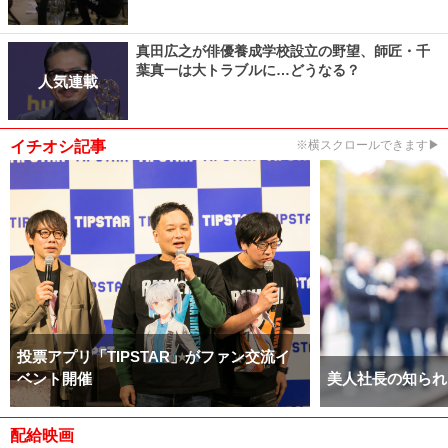
真田広之が俳優養成学校設立の野望、師匠・千
葉真一は大トラブルに…どうなる？
人気連載
イチオシ記事
※横スクロールできます▶
投票アプリ「TIPSTAR」がファン交流イ
ベント開催
美人社長の知られ
配給映画