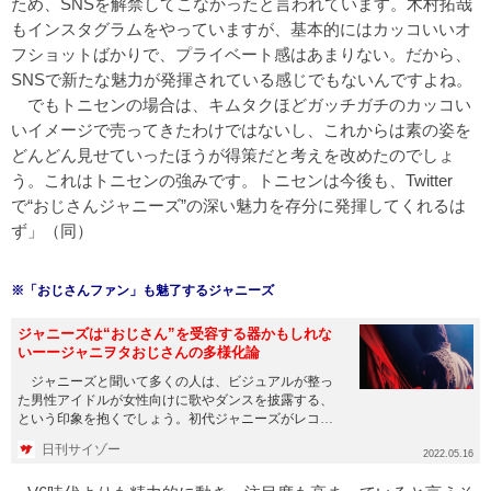
ため、SNSを解禁してこなかったと言われています。木村拓哉
もインスタグラムをやっていますが、基本的にはカッコいいオ
フショットばかりで、プライベート感はあまりない。だから、
SNSで新たな魅力が発揮されている感じでもないんですよね。
でもトニセンの場合は、キムタクほどガッチガチのカッコい
いイメージで売ってきたわけではないし、これからは素の姿を
どんどん見せていったほうが得策だと考えを改めたのでしょ
う。これはトニセンの強みです。トニセンは今後も、Twitter
で“おじさんジャニーズ”の深い魅力を存分に発揮してくれるは
ず」（同）
※「おじさんファン」も魅了するジャニーズ
ジャニーズは“おじさん”を受容する器かもしれな
いーージャニヲタおじさんの多様化論
ジャニーズと聞いて多くの人は、ビジュアルが整っ
た男性アイドルが女性向けに歌やダンスを披露する、
という印象を抱くでしょう。初代ジャニーズがレコー
ドデビューした1964年...
日刊サイゾー
2022.05.16