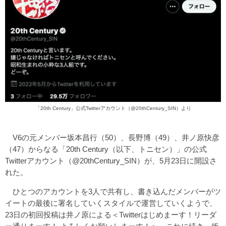
「20th Century」公式Twitterアカウント（
@20thCentury_SIN
）より
V6の元メンバー坂本昌行（50）、長野博（49）、井ノ原快彦
（47）からなる「20th Century（以下、トニセン）」の公式
Twitterアカウント（
@20thCentury_SIN
）が、5月23日に開設さ
れた。
ひとつのアカウントを3人で共有し、書き込んだメンバーがツ
イートの最後に署名していくスタイルで運営していくようで、
23日の初回投稿は井ノ原による＜Twitterはじめまーす！リーダ