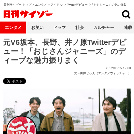
日刊サイゾー トップ
>
エンタメ
>
アイドル
>
Twitterデビューで「おじジャニ」の魅力炸裂
日刊サイゾー
エンタメ
お笑い
ドラマ
社会
カルチャー
連載
元V6坂本、長野、井ノ原Twitterデビ
ュー！「おじさんジャニーズ」のデ
ィープな魅力振りまく
2022/05/25 19:00
文＝
田井じゅん（エンタメウォッチャー）