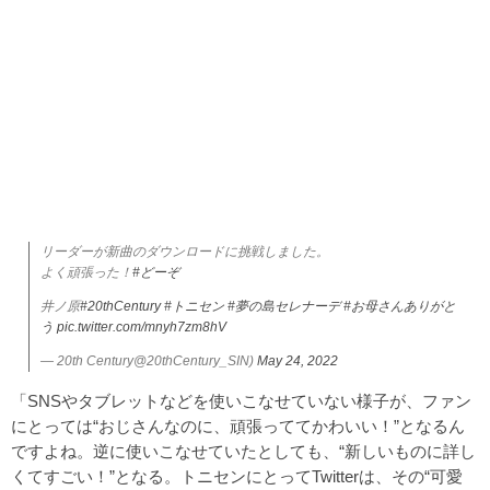
リーダーが新曲のダウンロードに挑戦しました。
よく頑張った！
#どーぞ
井ノ原
#20thCentury
#トニセン
#夢の島セレナーデ
#お母さんありがと
う
pic.twitter.com/mnyh7zm8hV
— 20th Century@20thCentury_SIN)
May 24, 2022
「SNSやタブレットなどを使いこなせていない様子が、ファン
にとっては“おじさんなのに、頑張っててかわいい！”となるん
ですよね。逆に使いこなせていたとしても、“新しいものに詳し
くてすごい！”となる。トニセンにとってTwitterは、その“可愛