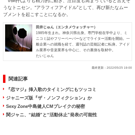
V6時代よりも精力的に動き、注目度も高まっていると言えそ
うなトニセン。“アラフィフアイドル”として、再び新たなムー
ブメントを起こすことになるか。
田井じゅん（エンタメウォッチャー）
1985年生まれ。神奈川県出身。専門学校在学中より、ミ
ニコミ誌やフリーペーパーなどでライター活動を開始。一
般企業への就職を経て、週刊誌の芸能記者に転身。アイド
ル業界や音楽業界を中心に、その裏側を取材中。
たいじゅん
最終更新：
2022/05/25 19:00
関連記事
『恋マジ』挿入歌のタイミングにもツッコミ
ジャニーズ版『ザ・ノンフィクション』か
Sexy Zone中島健人CMブレイクの秘密
関ジャニ、“結婚”と“活動休止”発表の可能性