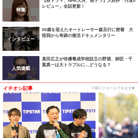
【秋ドラマ、NHK大河、朝ドラ】大好評「忖度0
レビュー」全話更新！
特集
50歳を迎えたオートレーサー森且行に密着 大
怪我から奇跡の復活ドキュメンタリー
インタビュー
真田広之が俳優養成学校設立の野望、師匠・千
葉真一は大トラブルに…どうなる？
人気連載
イチオシ記事
※横スクロールできます▶