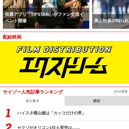
投票アプリ「TIPSTAR」がファン交流イ
ベント開催
美人社長の知られ
配給映画
サイゾー人気記事ランキング
18:20更新
エンタメ
総合
ハイスタ横山健は「カッコだけの男」
セクゾがオリコン1位も実売は……