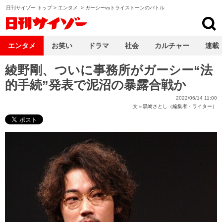
日刊サイゾー トップ
>
エンタメ
>
ガーシーvsトライストーンのバトル
日刊サイゾー
エンタメ
お笑い
ドラマ
社会
カルチャー
連載
綾野剛、ついに事務所がガーシー“法
的手続”発表で泥沼の暴露合戦か
2022/06/14 11:00
文＝
黒崎さとし（編集者・ライター）