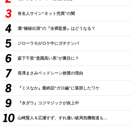
有名人サイン“ネット売買”の闇
瀧“極秘出演”の『全裸監督』はどうなる？
ジローラモがロケ中にガチナンパ
森下千里“意識高い系”が裏目に？
長澤まさみベッドシーン称賛の理由
『ミスなか』最終話“ガロ編”に落胆したワケ
『水ダウ』コジマジックが炎上中
山崎賢人＆広瀬すず、すれ違い破局危機報道も…