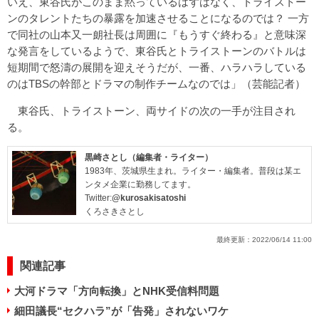
いえ、東谷氏がこのまま黙っているはずはなく、トライストー
ンのタレントたちの暴露を加速させることになるのでは？ 一方
で同社の山本又一朗社長は周囲に『もうすぐ終わる』と意味深
な発言をしているようで、東谷氏とトライストーンのバトルは
短期間で怒濤の展開を迎えそうだが、一番、ハラハラしている
のはTBSの幹部とドラマの制作チームなのでは」（芸能記者）
東谷氏、トライストーン、両サイドの次の一手が注目され
る。
黒崎さとし（編集者・ライター）
1983年、茨城県生まれ。ライター・編集者。普段は某エ
ンタメ企業に勤務してます。
Twitter:
@kurosakisatoshi
くろさきさとし
最終更新：
2022/06/14 11:00
関連記事
大河ドラマ「方向転換」とNHK受信料問題
細田議長“セクハラ”が「告発」されないワケ