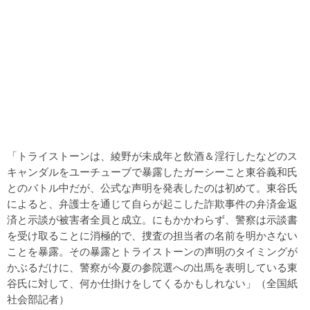
「トライストーンは、綾野が未成年と飲酒＆淫行したなどのス
キャンダルをユーチューブで暴露したガーシーこと東谷義和氏
とのバトル中だが、公式な声明を発表したのは初めて。東谷氏
によると、弁護士を通じて自らが起こした詐欺事件の弁済金返
済と示談が被害者全員と成立。にもかかわらず、警察は示談書
を受け取ることに消極的で、捜査の担当者の名前を明かさない
ことを暴露。その暴露とトライストーンの声明のタイミングが
かぶるだけに、警察が今夏の参院選への出馬を表明している東
谷氏に対して、何か仕掛けをしてくるかもしれない」（全国紙
社会部記者）